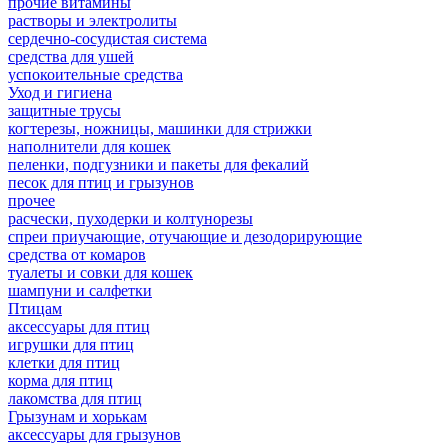
прочие витамины
растворы и электролиты
сердечно-сосудистая система
средства для ушей
успокоительные средства
Уход и гигиена
защитные трусы
когтерезы, ножницы, машинки для стрижки
наполнители для кошек
пеленки, подгузники и пакеты для фекалий
песок для птиц и грызунов
прочее
расчески, пуходерки и колтунорезы
спреи приучающие, отучающие и дезодорирующие
средства от комаров
туалеты и совки для кошек
шампуни и салфетки
Птицам
аксессуары для птиц
игрушки для птиц
клетки для птиц
корма для птиц
лакомства для птиц
Грызунам и хорькам
аксессуары для грызунов