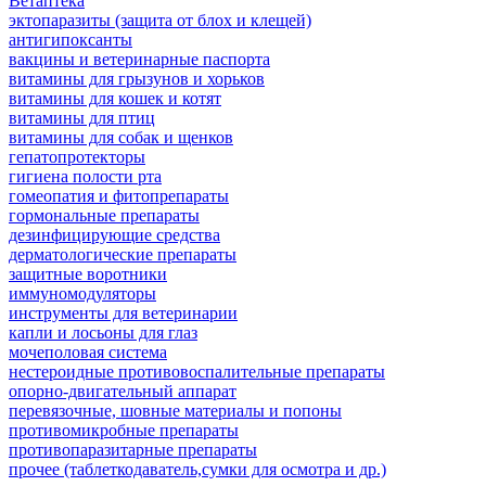
Ветаптека
эктопаразиты (защита от блох и клещей)
антигипоксанты
вакцины и ветеринарные паспорта
витамины для грызунов и хорьков
витамины для кошек и котят
витамины для птиц
витамины для собак и щенков
гепатопротекторы
гигиена полости рта
гомеопатия и фитопрепараты
гормональные препараты
дезинфицирующие средства
дерматологические препараты
защитные воротники
иммуномодуляторы
инструменты для ветеринарии
капли и лосьоны для глаз
мочеполовая система
нестероидные противовоспалительные препараты
опорно-двигательный аппарат
перевязочные, шовные материалы и попоны
противомикробные препараты
противопаразитарные препараты
прочее (таблеткодаватель,сумки для осмотра и др.)