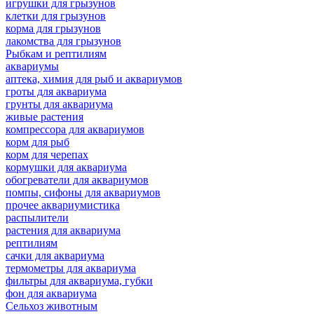
игрушки для грызунов
клетки для грызунов
корма для грызунов
лакомства для грызунов
Рыбкам и рептилиям
аквариумы
аптека, химия для рыб и аквариумов
гроты для аквариума
грунты для аквариума
живые растения
компрессора для аквариумов
корм для рыб
корм для черепах
кормушки для аквариума
обогреватели для аквариумов
помпы, сифоны для аквариумов
прочее аквариумистика
распылители
растения для аквариума
рептилиям
сачки для аквариума
термометры для аквариума
фильтры для аквариума, губки
фон для аквариума
Сельхоз животным