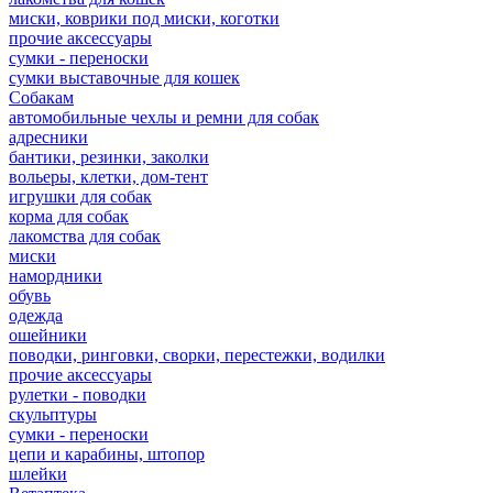
миски, коврики под миски, коготки
прочие аксессуары
сумки - переноски
сумки выставочные для кошек
Собакам
автомобильные чехлы и ремни для собак
адресники
бантики, резинки, заколки
вольеры, клетки, дом-тент
игрушки для собак
корма для собак
лакомства для собак
миски
намордники
обувь
одежда
ошейники
поводки, ринговки, сворки, перестежки, водилки
прочие аксессуары
рулетки - поводки
скульптуры
сумки - переноски
цепи и карабины, штопор
шлейки