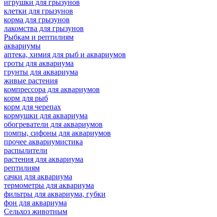
игрушки для грызунов
клетки для грызунов
корма для грызунов
лакомства для грызунов
Рыбкам и рептилиям
аквариумы
аптека, химия для рыб и аквариумов
гроты для аквариума
грунты для аквариума
живые растения
компрессора для аквариумов
корм для рыб
корм для черепах
кормушки для аквариума
обогреватели для аквариумов
помпы, сифоны для аквариумов
прочее аквариумистика
распылители
растения для аквариума
рептилиям
сачки для аквариума
термометры для аквариума
фильтры для аквариума, губки
фон для аквариума
Сельхоз животным