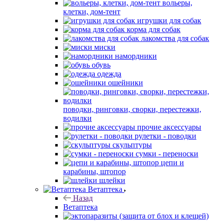
вольеры,
клетки, дом-тент
игрушки для собак
корма для собак
лакомства для собак
миски
намордники
обувь
одежда
ошейники
поводки, ринговки, сворки, перестежки,
водилки
прочие аксессуары
рулетки - поводки
скульптуры
сумки - переноски
цепи и
карабины, штопор
шлейки
Ветаптека
Назад
Ветаптека