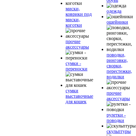
обувь
миски,
одежда
коврики под
миски,
ошейники
коготки
прочие
аксессуары
поводки,
ринговки,
сумки -
сворки,
переноски
перестежки,
водилки
сумки
прочие
выставочные
аксессуары
для кошек
рулетки -
поводки
скульптуры