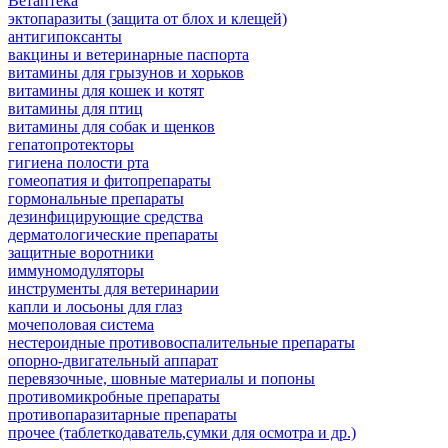
Ветаптека
эктопаразиты (защита от блох и клещей)
антигипоксанты
вакцины и ветеринарные паспорта
витамины для грызунов и хорьков
витамины для кошек и котят
витамины для птиц
витамины для собак и щенков
гепатопротекторы
гигиена полости рта
гомеопатия и фитопрепараты
гормональные препараты
дезинфицирующие средства
дерматологические препараты
защитные воротники
иммуномодуляторы
инструменты для ветеринарии
капли и лосьоны для глаз
мочеполовая система
нестероидные противовоспалительные препараты
опорно-двигательный аппарат
перевязочные, шовные материалы и попоны
противомикробные препараты
противопаразитарные препараты
прочее (таблеткодаватель,сумки для осмотра и др.)