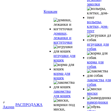
заколки
Кошкам
вольеры,
клетки, дом-
тент
домики,
лежанки и
когтеточки
игрушки для
собак
игрушки для
кошек
корма для
собак
корма для
кошек
лакомства для
собак
лакомства
миски
для кошек
намордники
РАСПРОДАЖА
Акции