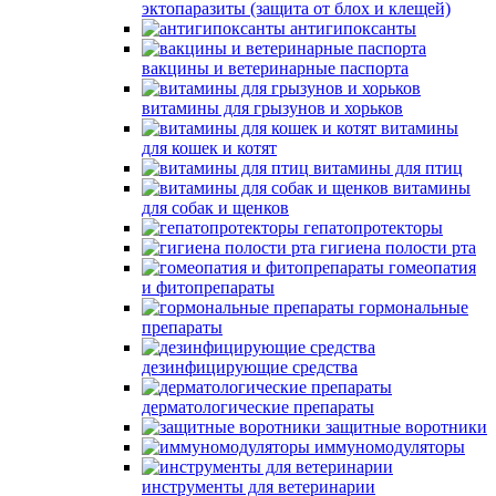
эктопаразиты (защита от блох и клещей)
антигипоксанты
вакцины и ветеринарные паспорта
витамины для грызунов и хорьков
витамины
для кошек и котят
витамины для птиц
витамины
для собак и щенков
гепатопротекторы
гигиена полости рта
гомеопатия
и фитопрепараты
гормональные
препараты
дезинфицирующие средства
дерматологические препараты
защитные воротники
иммуномодуляторы
инструменты для ветеринарии