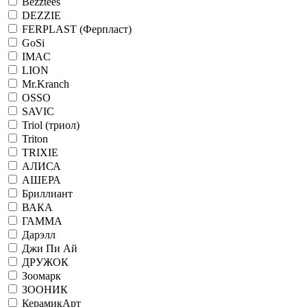
Bezztees
DEZZIE
FERPLAST (Ферпласт)
GoSi
IMAC
LION
Mr.Kranch
OSSO
SAVIC
Triol (триол)
Triton
TRIXIE
АЛИСА
АШЕРА
Бриллиант
ВАКА
ГАММА
Дарэлл
Джи Пи Ай
ДРУЖОК
Зоомарк
ЗООНИК
КерамикАрт