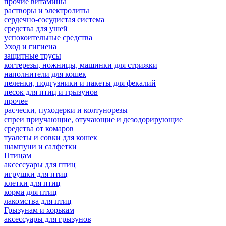
прочие витамины
растворы и электролиты
сердечно-сосудистая система
средства для ушей
успокоительные средства
Уход и гигиена
защитные трусы
когтерезы, ножницы, машинки для стрижки
наполнители для кошек
пеленки, подгузники и пакеты для фекалий
песок для птиц и грызунов
прочее
расчески, пуходерки и колтунорезы
спреи приучающие, отучающие и дезодорирующие
средства от комаров
туалеты и совки для кошек
шампуни и салфетки
Птицам
аксессуары для птиц
игрушки для птиц
клетки для птиц
корма для птиц
лакомства для птиц
Грызунам и хорькам
аксессуары для грызунов