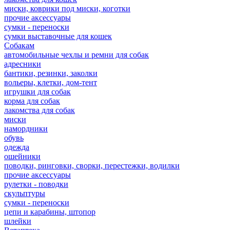
миски, коврики под миски, коготки
прочие аксессуары
сумки - переноски
сумки выставочные для кошек
Собакам
автомобильные чехлы и ремни для собак
адресники
бантики, резинки, заколки
вольеры, клетки, дом-тент
игрушки для собак
корма для собак
лакомства для собак
миски
намордники
обувь
одежда
ошейники
поводки, ринговки, сворки, перестежки, водилки
прочие аксессуары
рулетки - поводки
скульптуры
сумки - переноски
цепи и карабины, штопор
шлейки