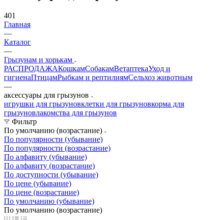
401
Главная
—
Каталог
—
Грызунам и хорькам
РАСПРОДАЖА
Кошкам
Собакам
Ветаптека
Уход и
гигиена
Птицам
Рыбкам и рептилиям
Сельхоз животным
—
аксессуары для грызунов
игрушки для грызунов
клетки для грызунов
корма для
грызунов
лакомства для грызунов
Фильтр
По умолчанию (возрастание)
По популярности (убывание)
По популярности (возрастание)
По алфавиту (убывание)
По алфавиту (возрастание)
По доступности (убывание)
По цене (убывание)
По цене (возрастание)
По умолчанию (убывание)
По умолчанию (возрастание)