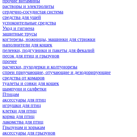
прочие витамины
растворы и электролиты
сердечно-сосудистая система
средства для ушей
успокоительные средства
Уход и гигиена
защитные трусы
когтерезы, ножницы, машинки для стрижки
наполнители для кошек
пеленки, подгузники и пакеты для фекалий
песок для птиц и грызунов
прочее
расчески, пуходерки и колтунорезы
спреи приучающие, отучающие и дезодорирующие
средства от комаров
туалеты и совки для кошек
шампуни и салфетки
Птицам
аксессуары для птиц
игрушки для птиц
клетки для птиц
корма для птиц
лакомства для птиц
Грызунам и хорькам
аксессуары для грызунов