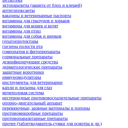
Ветаптека
эктопаразиты (защита от блох и клещей)
антигипоксанты
вакцины и ветеринарные паспорта
витамины для грызунов и хорьков
витамины для кошек и котят
витамины для птиц
витамины для собак и щенков
гепатопротекторы
гигиена полости рта
гомеопатия и фитопрепараты
гормональные препараты
дезинфицирующие средства
дерматологические препараты
защитные воротники
иммуномодуляторы
инструменты для ветеринарии
капли и лосьоны для глаз
мочеполовая система
нестероидные противовоспалительные препараты
опорно-двигательный аппарат
перевязочные, шовные материалы и попоны
противомикробные препараты
противопаразитарные препараты
прочее (таблеткодаватель,сумки для осмотра и др.)