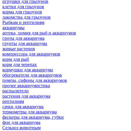
игрушки для грызунов
клетки для грызунов
корма для грызунов
лакомства для грызунов
Рыбкам и рептилиям
аквариумы
аптека, химия для рыб и аквариумов
гроты для аквариума
грунты для аквариума
живые растения
компрессора для аквариумов
корм для рыб
корм для черепах
кормушки для аквариума
обогреватели для аквариумов
помпы, сифоны для аквариумов
прочее аквариумистика
распылители
растения для аквариума
рептилиям
сачки для аквариума
термометры для аквариума
фильтры для аквариума, губки
фон для аквариума
Сельхоз животным