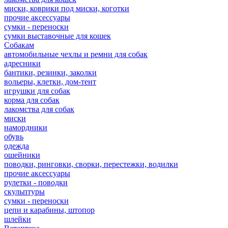
миски, коврики под миски, коготки
прочие аксессуары
сумки - переноски
сумки выставочные для кошек
Собакам
автомобильные чехлы и ремни для собак
адресники
бантики, резинки, заколки
вольеры, клетки, дом-тент
игрушки для собак
корма для собак
лакомства для собак
миски
намордники
обувь
одежда
ошейники
поводки, ринговки, сворки, перестежки, водилки
прочие аксессуары
рулетки - поводки
скульптуры
сумки - переноски
цепи и карабины, штопор
шлейки