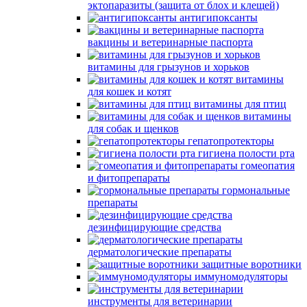
эктопаразиты (защита от блох и клещей)
антигипоксанты
вакцины и ветеринарные паспорта
витамины для грызунов и хорьков
витамины
для кошек и котят
витамины для птиц
витамины
для собак и щенков
гепатопротекторы
гигиена полости рта
гомеопатия
и фитопрепараты
гормональные
препараты
дезинфицирующие средства
дерматологические препараты
защитные воротники
иммуномодуляторы
инструменты для ветеринарии