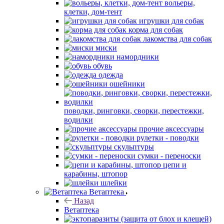
вольеры,
клетки, дом-тент
игрушки для собак
корма для собак
лакомства для собак
миски
намордники
обувь
одежда
ошейники
поводки, ринговки, сворки, перестежки,
водилки
прочие аксессуары
рулетки - поводки
скульптуры
сумки - переноски
цепи и
карабины, штопор
шлейки
Ветаптека
Назад
Ветаптека