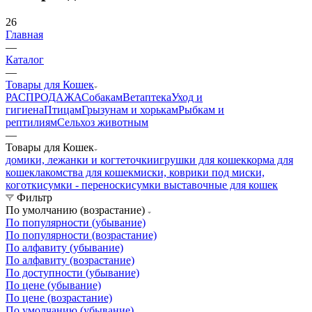
26
Главная
—
Каталог
—
Товары для Кошек
РАСПРОДАЖА
Собакам
Ветаптека
Уход и
гигиена
Птицам
Грызунам и хорькам
Рыбкам и
рептилиям
Сельхоз животным
—
Товары для Кошек
домики, лежанки и когтеточки
игрушки для кошек
корма для
кошек
лакомства для кошек
миски, коврики под миски,
коготки
сумки - переноски
сумки выставочные для кошек
Фильтр
По умолчанию (возрастание)
По популярности (убывание)
По популярности (возрастание)
По алфавиту (убывание)
По алфавиту (возрастание)
По доступности (убывание)
По цене (убывание)
По цене (возрастание)
По умолчанию (убывание)