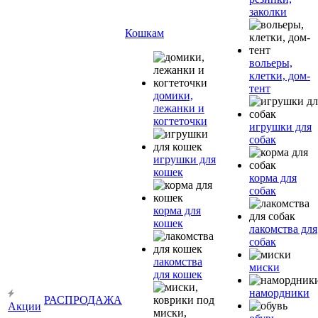
заколки
Кошкам
вольеры,
клетки, дом-
тент
домики,
лежанки и
когтеточки
игрушки для
собак
игрушки для
кошек
корма для
собак
корма для
кошек
лакомства для
собак
лакомства
миски
для кошек
намордники
РАСПРОДАЖА
Акции