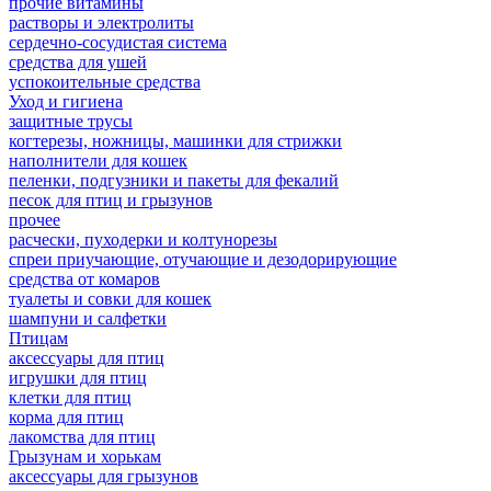
прочие витамины
растворы и электролиты
сердечно-сосудистая система
средства для ушей
успокоительные средства
Уход и гигиена
защитные трусы
когтерезы, ножницы, машинки для стрижки
наполнители для кошек
пеленки, подгузники и пакеты для фекалий
песок для птиц и грызунов
прочее
расчески, пуходерки и колтунорезы
спреи приучающие, отучающие и дезодорирующие
средства от комаров
туалеты и совки для кошек
шампуни и салфетки
Птицам
аксессуары для птиц
игрушки для птиц
клетки для птиц
корма для птиц
лакомства для птиц
Грызунам и хорькам
аксессуары для грызунов