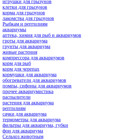
игрушки для грызунов
клетки для грызунов
корма для грызунов
лакомства для грызунов
Рыбкам и рептилиям
аквариумы
аптека, химия для рыб и аквариумов
гроты для аквариума
грунты для аквариума
живые растения
компрессора для аквариумов
корм для рыб
корм для черепах
кормушки для аквариума
обогреватели для аквариумов
помпы, сифоны для аквариумов
прочее аквариумистика
распылители
растения для аквариума
рептилиям
сачки для аквариума
термометры для аквариума
фильтры для аквариума, губки
фон для аквариума
Сельхоз животным