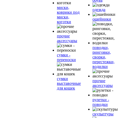
обувь
миски,
одежда
коврики под
миски,
ошейники
коготки
прочие
аксессуары
поводки,
ринговки,
сумки -
сворки,
переноски
перестежки,
водилки
сумки
прочие
выставочные
аксессуары
для кошек
рулетки -
поводки
скульптуры