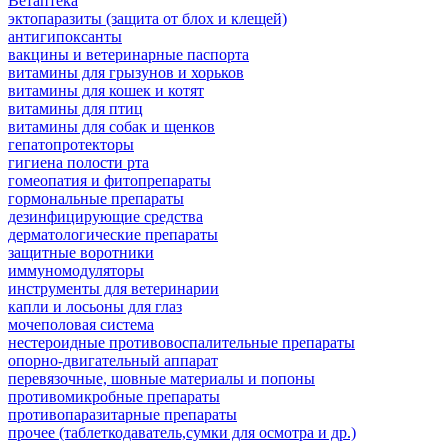
Ветаптека
эктопаразиты (защита от блох и клещей)
антигипоксанты
вакцины и ветеринарные паспорта
витамины для грызунов и хорьков
витамины для кошек и котят
витамины для птиц
витамины для собак и щенков
гепатопротекторы
гигиена полости рта
гомеопатия и фитопрепараты
гормональные препараты
дезинфицирующие средства
дерматологические препараты
защитные воротники
иммуномодуляторы
инструменты для ветеринарии
капли и лосьоны для глаз
мочеполовая система
нестероидные противовоспалительные препараты
опорно-двигательный аппарат
перевязочные, шовные материалы и попоны
противомикробные препараты
противопаразитарные препараты
прочее (таблеткодаватель,сумки для осмотра и др.)