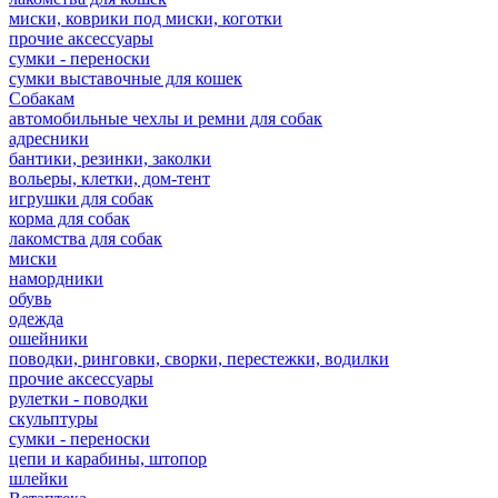
миски, коврики под миски, коготки
прочие аксессуары
сумки - переноски
сумки выставочные для кошек
Собакам
автомобильные чехлы и ремни для собак
адресники
бантики, резинки, заколки
вольеры, клетки, дом-тент
игрушки для собак
корма для собак
лакомства для собак
миски
намордники
обувь
одежда
ошейники
поводки, ринговки, сворки, перестежки, водилки
прочие аксессуары
рулетки - поводки
скульптуры
сумки - переноски
цепи и карабины, штопор
шлейки