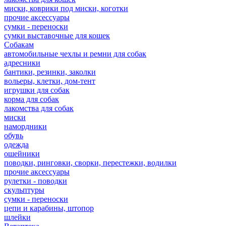
миски, коврики под миски, коготки
прочие аксессуары
сумки - переноски
сумки выставочные для кошек
Собакам
автомобильные чехлы и ремни для собак
адресники
бантики, резинки, заколки
вольеры, клетки, дом-тент
игрушки для собак
корма для собак
лакомства для собак
миски
намордники
обувь
одежда
ошейники
поводки, ринговки, сворки, перестежки, водилки
прочие аксессуары
рулетки - поводки
скульптуры
сумки - переноски
цепи и карабины, штопор
шлейки