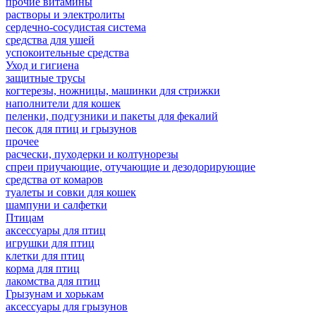
прочие витамины
растворы и электролиты
сердечно-сосудистая система
средства для ушей
успокоительные средства
Уход и гигиена
защитные трусы
когтерезы, ножницы, машинки для стрижки
наполнители для кошек
пеленки, подгузники и пакеты для фекалий
песок для птиц и грызунов
прочее
расчески, пуходерки и колтунорезы
спреи приучающие, отучающие и дезодорирующие
средства от комаров
туалеты и совки для кошек
шампуни и салфетки
Птицам
аксессуары для птиц
игрушки для птиц
клетки для птиц
корма для птиц
лакомства для птиц
Грызунам и хорькам
аксессуары для грызунов