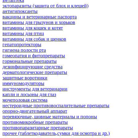
Ветаптека
эктопаразиты (защита от блох и клещей)
антигипоксанты
вакцины и ветеринарные паспорта
витамины для грызунов и хорьков
витамины для кошек и котят
витамины для птиц
витамины для собак и щенков
гепатопротекторы
гигиена полости рта
гомеопатия и фитопрепараты
гормональные препараты
дезинфицирующие средства
дерматологические препараты
защитные воротники
иммуномодуляторы
инструменты для ветеринарии
капли и лосьоны для глаз
мочеполовая система
нестероидные противовоспалительные препараты
опорно-двигательный аппарат
перевязочные, шовные материалы и попоны
противомикробные препараты
противопаразитарные препараты
прочее (таблеткодаватель,сумки для осмотра и др.)