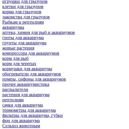
игрушки для грызунов
клетки для грызунов
корма для грызунов
лакомства для грызунов
Рыбкам и рептилиям
аквариумы
аптека, химия для рыб и аквариумов
гроты для аквариума
грунты для аквариума
живые растения
компрессора для аквариумов
корм для рыб
корм для черепах
кормушки для аквариума
обогреватели для аквариумов
помпы, сифоны для аквариумов
прочее аквариумистика
распылители
растения для аквариума
рептилиям
сачки для аквариума
термометры для аквариума
фильтры для аквариума, губки
фон для аквариума
Сельхоз животным