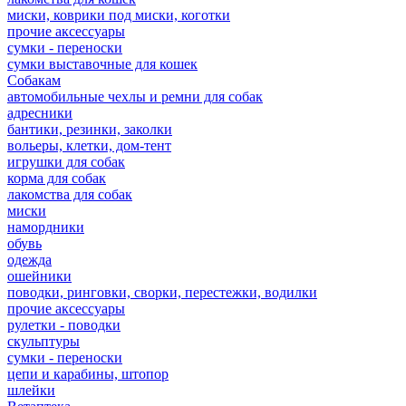
миски, коврики под миски, коготки
прочие аксессуары
сумки - переноски
сумки выставочные для кошек
Собакам
автомобильные чехлы и ремни для собак
адресники
бантики, резинки, заколки
вольеры, клетки, дом-тент
игрушки для собак
корма для собак
лакомства для собак
миски
намордники
обувь
одежда
ошейники
поводки, ринговки, сворки, перестежки, водилки
прочие аксессуары
рулетки - поводки
скульптуры
сумки - переноски
цепи и карабины, штопор
шлейки