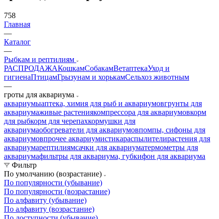
758
Главная
—
Каталог
—
Рыбкам и рептилиям
РАСПРОДАЖА
Кошкам
Собакам
Ветаптека
Уход и
гигиена
Птицам
Грызунам и хорькам
Сельхоз животным
—
гроты для аквариума
аквариумы
аптека, химия для рыб и аквариумов
грунты для
аквариума
живые растения
компрессора для аквариумов
корм
для рыб
корм для черепах
кормушки для
аквариума
обогреватели для аквариумов
помпы, сифоны для
аквариумов
прочее аквариумистика
распылители
растения для
аквариума
рептилиям
сачки для аквариума
термометры для
аквариума
фильтры для аквариума, губки
фон для аквариума
Фильтр
По умолчанию (возрастание)
По популярности (убывание)
По популярности (возрастание)
По алфавиту (убывание)
По алфавиту (возрастание)
По доступности (убывание)