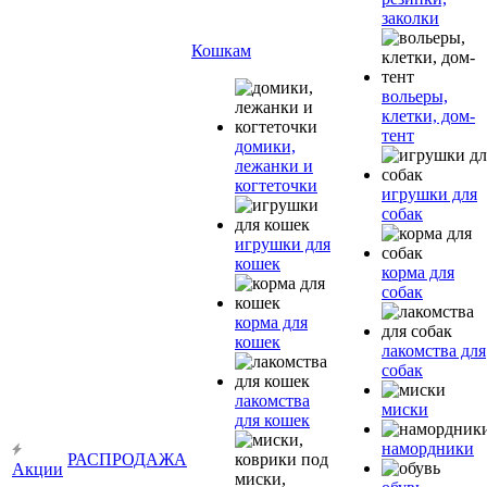
заколки
Кошкам
вольеры,
клетки, дом-
тент
домики,
лежанки и
когтеточки
игрушки для
собак
игрушки для
кошек
корма для
собак
корма для
кошек
лакомства для
собак
лакомства
миски
для кошек
намордники
РАСПРОДАЖА
Акции