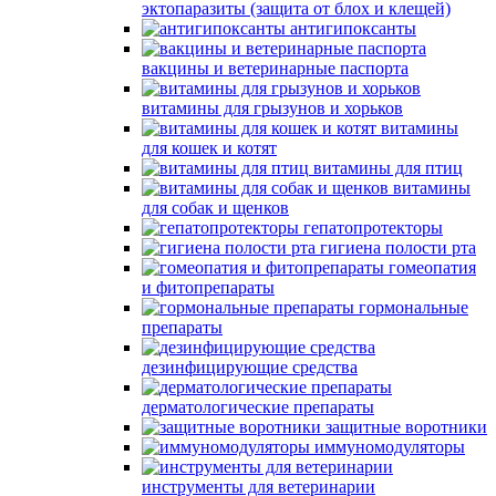
эктопаразиты (защита от блох и клещей)
антигипоксанты
вакцины и ветеринарные паспорта
витамины для грызунов и хорьков
витамины
для кошек и котят
витамины для птиц
витамины
для собак и щенков
гепатопротекторы
гигиена полости рта
гомеопатия
и фитопрепараты
гормональные
препараты
дезинфицирующие средства
дерматологические препараты
защитные воротники
иммуномодуляторы
инструменты для ветеринарии