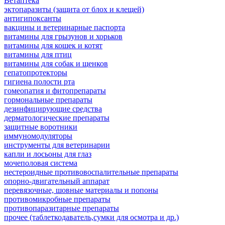
Ветаптека
эктопаразиты (защита от блох и клещей)
антигипоксанты
вакцины и ветеринарные паспорта
витамины для грызунов и хорьков
витамины для кошек и котят
витамины для птиц
витамины для собак и щенков
гепатопротекторы
гигиена полости рта
гомеопатия и фитопрепараты
гормональные препараты
дезинфицирующие средства
дерматологические препараты
защитные воротники
иммуномодуляторы
инструменты для ветеринарии
капли и лосьоны для глаз
мочеполовая система
нестероидные противовоспалительные препараты
опорно-двигательный аппарат
перевязочные, шовные материалы и попоны
противомикробные препараты
противопаразитарные препараты
прочее (таблеткодаватель,сумки для осмотра и др.)