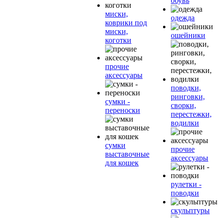
обувь
миски,
одежда
коврики под
миски,
ошейники
коготки
прочие
аксессуары
поводки,
ринговки,
сумки -
сворки,
переноски
перестежки,
водилки
сумки
прочие
выставочные
аксессуары
для кошек
рулетки -
поводки
скульптуры