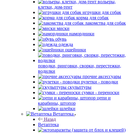
вольеры,
клетки, дом-тент
игрушки для собак
корма для собак
лакомства для собак
миски
намордники
обувь
одежда
ошейники
поводки, ринговки, сворки, перестежки,
водилки
прочие аксессуары
рулетки - поводки
скульптуры
сумки - переноски
цепи и
карабины, штопор
шлейки
Ветаптека
Назад
Ветаптека