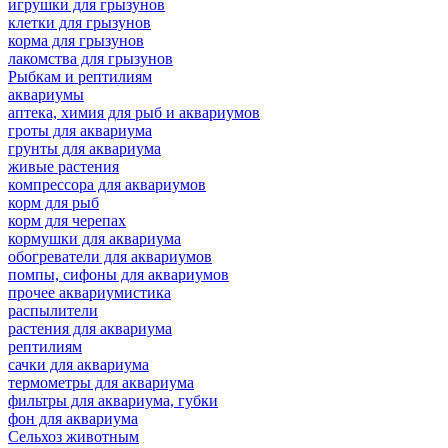
игрушки для грызунов
клетки для грызунов
корма для грызунов
лакомства для грызунов
Рыбкам и рептилиям
аквариумы
аптека, химия для рыб и аквариумов
гроты для аквариума
грунты для аквариума
живые растения
компрессора для аквариумов
корм для рыб
корм для черепах
кормушки для аквариума
обогреватели для аквариумов
помпы, сифоны для аквариумов
прочее аквариумистика
распылители
растения для аквариума
рептилиям
сачки для аквариума
термометры для аквариума
фильтры для аквариума, губки
фон для аквариума
Сельхоз животным