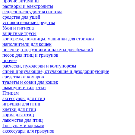
прочие витамины
растворы и электролиты
сердечно-сосудистая система
средства для ушей
успокоительные средства
Уход и гигиена
защитные трусы
когтерезы, ножницы, машинки для стрижки
наполнители для кошек
пеленки, подгузники и пакеты для фекалий
песок для птиц и грызунов
прочее
расчески, пуходерки и колтунорезы
спреи приучающие, отучающие и дезодорирующие
средства от комаров
туалеты и совки для кошек
шампуни и салфетки
Птицам
аксессуары для птиц
игрушки для птиц
клетки для птиц
корма для птиц
лакомства для птиц
Грызунам и хорькам
аксессуары для грызунов