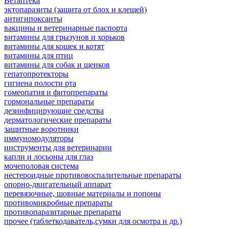
Ветаптека
эктопаразиты (защита от блох и клещей)
антигипоксанты
вакцины и ветеринарные паспорта
витамины для грызунов и хорьков
витамины для кошек и котят
витамины для птиц
витамины для собак и щенков
гепатопротекторы
гигиена полости рта
гомеопатия и фитопрепараты
гормональные препараты
дезинфицирующие средства
дерматологические препараты
защитные воротники
иммуномодуляторы
инструменты для ветеринарии
капли и лосьоны для глаз
мочеполовая система
нестероидные противовоспалительные препараты
опорно-двигательный аппарат
перевязочные, шовные материалы и попоны
противомикробные препараты
противопаразитарные препараты
прочее (таблеткодаватель,сумки для осмотра и др.)