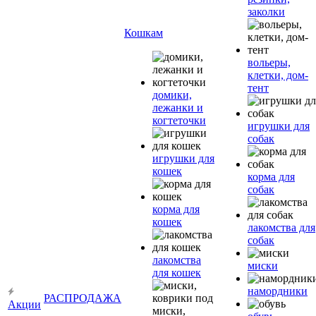
заколки
Кошкам
вольеры,
клетки, дом-
тент
домики,
лежанки и
когтеточки
игрушки для
собак
игрушки для
кошек
корма для
собак
корма для
кошек
лакомства для
собак
лакомства
миски
для кошек
намордники
РАСПРОДАЖА
Акции