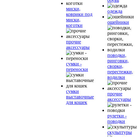
обувь
миски,
одежда
коврики под
миски,
ошейники
коготки
прочие
аксессуары
поводки,
ринговки,
сумки -
сворки,
переноски
перестежки,
водилки
сумки
прочие
выставочные
аксессуары
для кошек
рулетки -
поводки
скульптуры