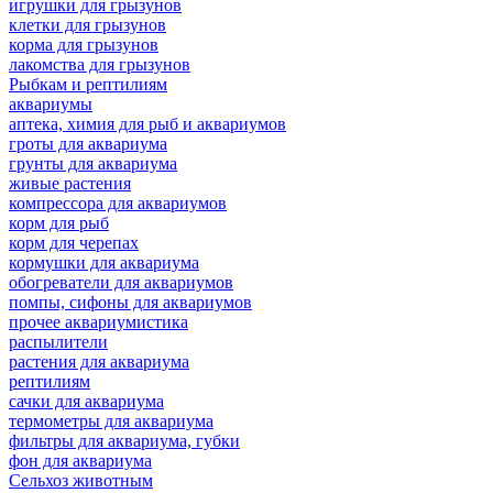
игрушки для грызунов
клетки для грызунов
корма для грызунов
лакомства для грызунов
Рыбкам и рептилиям
аквариумы
аптека, химия для рыб и аквариумов
гроты для аквариума
грунты для аквариума
живые растения
компрессора для аквариумов
корм для рыб
корм для черепах
кормушки для аквариума
обогреватели для аквариумов
помпы, сифоны для аквариумов
прочее аквариумистика
распылители
растения для аквариума
рептилиям
сачки для аквариума
термометры для аквариума
фильтры для аквариума, губки
фон для аквариума
Сельхоз животным