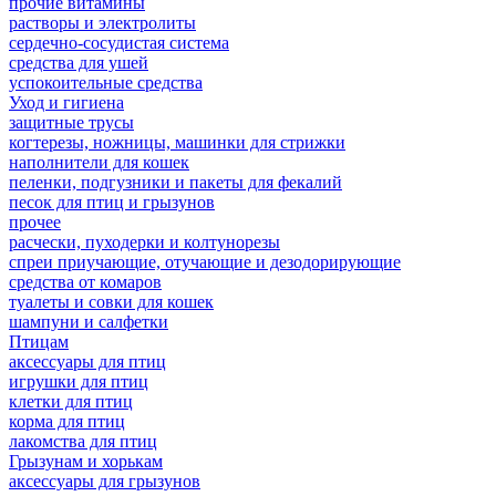
прочие витамины
растворы и электролиты
сердечно-сосудистая система
средства для ушей
успокоительные средства
Уход и гигиена
защитные трусы
когтерезы, ножницы, машинки для стрижки
наполнители для кошек
пеленки, подгузники и пакеты для фекалий
песок для птиц и грызунов
прочее
расчески, пуходерки и колтунорезы
спреи приучающие, отучающие и дезодорирующие
средства от комаров
туалеты и совки для кошек
шампуни и салфетки
Птицам
аксессуары для птиц
игрушки для птиц
клетки для птиц
корма для птиц
лакомства для птиц
Грызунам и хорькам
аксессуары для грызунов