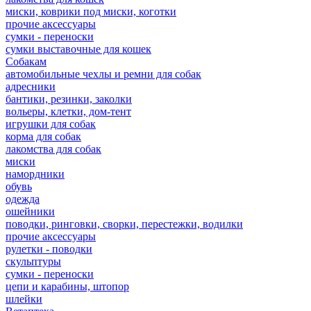
миски, коврики под миски, коготки
прочие аксессуары
сумки - переноски
сумки выставочные для кошек
Собакам
автомобильные чехлы и ремни для собак
адресники
бантики, резинки, заколки
вольеры, клетки, дом-тент
игрушки для собак
корма для собак
лакомства для собак
миски
намордники
обувь
одежда
ошейники
поводки, ринговки, сворки, перестежки, водилки
прочие аксессуары
рулетки - поводки
скульптуры
сумки - переноски
цепи и карабины, штопор
шлейки