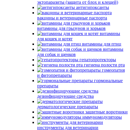
эктопаразиты (защита от блох и клещей)
антигипоксанты
вакцины и ветеринарные паспорта
витамины для грызунов и хорьков
витамины
для кошек и котят
витамины для птиц
витамины
для собак и щенков
гепатопротекторы
гигиена полости рта
гомеопатия
и фитопрепараты
гормональные
препараты
дезинфицирующие средства
дерматологические препараты
защитные воротники
иммуномодуляторы
инструменты для ветеринарии