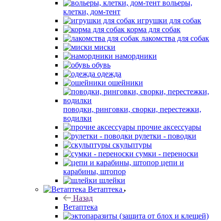
вольеры,
клетки, дом-тент
игрушки для собак
корма для собак
лакомства для собак
миски
намордники
обувь
одежда
ошейники
поводки, ринговки, сворки, перестежки,
водилки
прочие аксессуары
рулетки - поводки
скульптуры
сумки - переноски
цепи и
карабины, штопор
шлейки
Ветаптека
Назад
Ветаптека