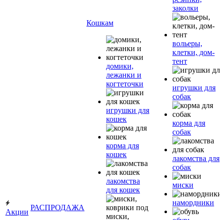
заколки
Кошкам
вольеры,
клетки, дом-
тент
домики,
лежанки и
когтеточки
игрушки для
собак
игрушки для
кошек
корма для
собак
корма для
кошек
лакомства для
собак
лакомства
миски
для кошек
намордники
РАСПРОДАЖА
Акции