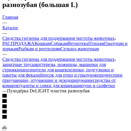
разнозубая (большая L)
Главная
—
Каталог
—
Средства гигиены для поддержания чистоты животных
РАСПРОДАЖА
Кошкам
Собакам
Ветаптека
Птицам
Грызунам и
хорькам
Рыбкам и рептилиям
Сельхоз животным
—
Средства гигиены для поддержания чистоты животных
защитные трусы
когтерезы, ножницы, машинки для
стрижки
наполнители для кошек
пеленки, подгузники и
пакеты для фекалий
песок для птиц и грызунов
прочее
спреи
приучающие, отучающие и дезодорирующие
средства от
комаров
туалеты и совки для кошек
шампуни и салфетки
—
Пуходёрка DeLIGHT пластик разнозубая