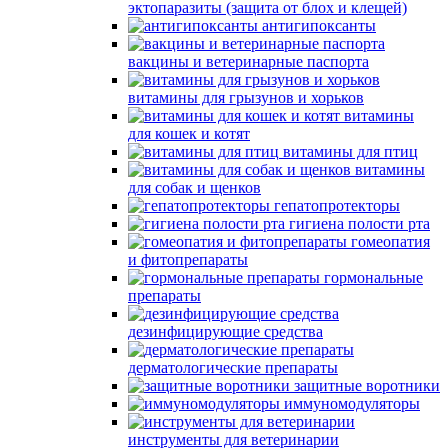
эктопаразиты (защита от блох и клещей)
антигипоксанты
вакцины и ветеринарные паспорта
витамины для грызунов и хорьков
витамины
для кошек и котят
витамины для птиц
витамины
для собак и щенков
гепатопротекторы
гигиена полости рта
гомеопатия
и фитопрепараты
гормональные
препараты
дезинфицирующие средства
дерматологические препараты
защитные воротники
иммуномодуляторы
инструменты для ветеринарии