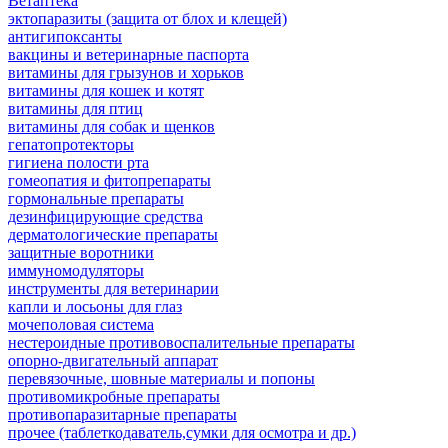
Ветаптека
эктопаразиты (защита от блох и клещей)
антигипоксанты
вакцины и ветеринарные паспорта
витамины для грызунов и хорьков
витамины для кошек и котят
витамины для птиц
витамины для собак и щенков
гепатопротекторы
гигиена полости рта
гомеопатия и фитопрепараты
гормональные препараты
дезинфицирующие средства
дерматологические препараты
защитные воротники
иммуномодуляторы
инструменты для ветеринарии
капли и лосьоны для глаз
мочеполовая система
нестероидные противовоспалительные препараты
опорно-двигательный аппарат
перевязочные, шовные материалы и попоны
противомикробные препараты
противопаразитарные препараты
прочее (таблеткодаватель,сумки для осмотра и др.)