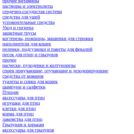
прочие витамины
растворы и электролиты
сердечно-сосудистая система
средства для ушей
успокоительные средства
Уход и гигиена
защитные трусы
когтерезы, ножницы, машинки для стрижки
наполнители для кошек
пеленки, подгузники и пакеты для фекалий
песок для птиц и грызунов
прочее
расчески, пуходерки и колтунорезы
спреи приучающие, отучающие и дезодорирующие
средства от комаров
туалеты и совки для кошек
шампуни и салфетки
Птицам
аксессуары для птиц
игрушки для птиц
клетки для птиц
корма для птиц
лакомства для птиц
Грызунам и хорькам
аксессуары для грызунов