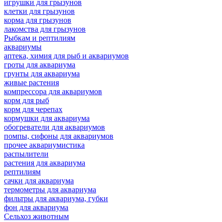
игрушки для грызунов
клетки для грызунов
корма для грызунов
лакомства для грызунов
Рыбкам и рептилиям
аквариумы
аптека, химия для рыб и аквариумов
гроты для аквариума
грунты для аквариума
живые растения
компрессора для аквариумов
корм для рыб
корм для черепах
кормушки для аквариума
обогреватели для аквариумов
помпы, сифоны для аквариумов
прочее аквариумистика
распылители
растения для аквариума
рептилиям
сачки для аквариума
термометры для аквариума
фильтры для аквариума, губки
фон для аквариума
Сельхоз животным