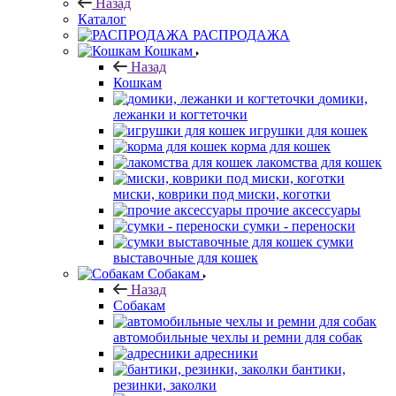
Назад
Каталог
РАСПРОДАЖА
Кошкам
Назад
Кошкам
домики,
лежанки и когтеточки
игрушки для кошек
корма для кошек
лакомства для кошек
миски, коврики под миски, коготки
прочие аксессуары
сумки - переноски
сумки
выставочные для кошек
Собакам
Назад
Собакам
автомобильные чехлы и ремни для собак
адресники
бантики,
резинки, заколки