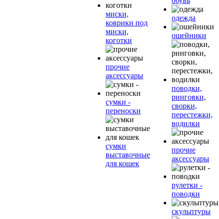
обувь
миски,
одежда
коврики под
миски,
ошейники
коготки
прочие
аксессуары
поводки,
ринговки,
сумки -
сворки,
переноски
перестежки,
водилки
сумки
прочие
выставочные
аксессуары
для кошек
рулетки -
поводки
скульптуры