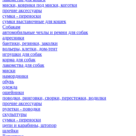
миски, коврики под миски, коготки
прочие аксессуары
сумки - переноски
сумки выставочные для кошек
Собакам
автомобильные чехлы и ремни для собак
адресники
бантики, резинки, заколки
вольеры, клетки, дом-тент
игрушки для собак
корма для собак
лакомства для собак
миски
намордники
обувь
одежда
ошейники
поводки, ринговки, сворки, перестежки, водилки
прочие аксессуары
рулетки - поводки
скульптуры
сумки - переноски
цепи и карабины, штопор
шлейки