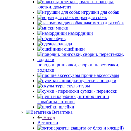
вольеры,
клетки, дом-тент
игрушки для собак
корма для собак
лакомства для собак
миски
намордники
обувь
одежда
ошейники
поводки, ринговки, сворки, перестежки,
водилки
прочие аксессуары
рулетки - поводки
скульптуры
сумки - переноски
цепи и
карабины, штопор
шлейки
Ветаптека
Назад
Ветаптека