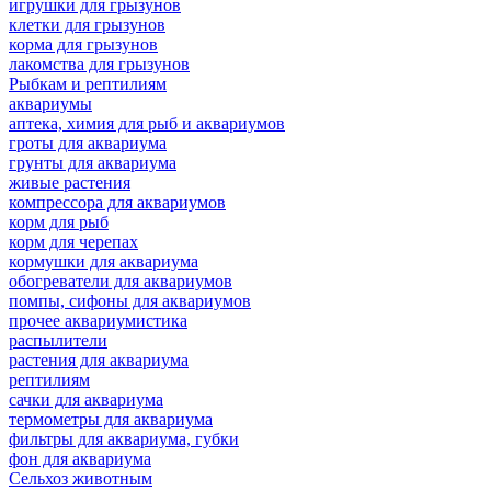
игрушки для грызунов
клетки для грызунов
корма для грызунов
лакомства для грызунов
Рыбкам и рептилиям
аквариумы
аптека, химия для рыб и аквариумов
гроты для аквариума
грунты для аквариума
живые растения
компрессора для аквариумов
корм для рыб
корм для черепах
кормушки для аквариума
обогреватели для аквариумов
помпы, сифоны для аквариумов
прочее аквариумистика
распылители
растения для аквариума
рептилиям
сачки для аквариума
термометры для аквариума
фильтры для аквариума, губки
фон для аквариума
Сельхоз животным