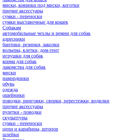
миски, коврики под миски, коготки
прочие аксессуары
сумки - переноски
сумки выставочные для кошек
Собакам
автомобильные чехлы и ремни для собак
адресники
бантики, резинки, заколки
вольеры, клетки, дом-тент
игрушки для собак
корма для собак
лакомства для собак
миски
намордники
обувь
одежда
ошейники
поводки, ринговки, сворки, перестежки, водилки
прочие аксессуары
рулетки - поводки
скульптуры
сумки - переноски
цепи и карабины, штопор
шлейки