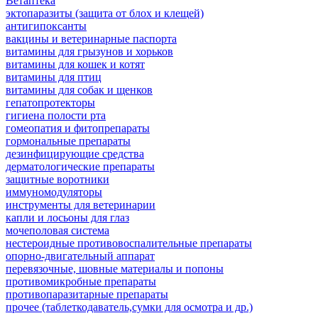
Ветаптека
эктопаразиты (защита от блох и клещей)
антигипоксанты
вакцины и ветеринарные паспорта
витамины для грызунов и хорьков
витамины для кошек и котят
витамины для птиц
витамины для собак и щенков
гепатопротекторы
гигиена полости рта
гомеопатия и фитопрепараты
гормональные препараты
дезинфицирующие средства
дерматологические препараты
защитные воротники
иммуномодуляторы
инструменты для ветеринарии
капли и лосьоны для глаз
мочеполовая система
нестероидные противовоспалительные препараты
опорно-двигательный аппарат
перевязочные, шовные материалы и попоны
противомикробные препараты
противопаразитарные препараты
прочее (таблеткодаватель,сумки для осмотра и др.)