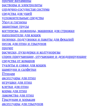
прочие витамины
растворы и электролиты
сердечно-сосудистая система
средства для ушей
успокоительные средства
Уход и гигиена
защитные трусы
когтерезы, ножницы, машинки для стрижки
наполнители для кошек
пеленки, подгузники и пакеты для фекалий
песок для птиц и грызунов
прочее
расчески, пуходерки и колтунорезы
спреи приучающие, отучающие и дезодорирующие
средства от комаров
туалеты и совки для кошек
шампуни и салфетки
Птицам
аксессуары для птиц
игрушки для птиц
клетки для птиц
корма для птиц
лакомства для птиц
Грызунам и хорькам
аксессуары для грызунов