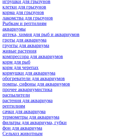
игрушки для грызунов
клетки для грызунов
корма для грызунов
лакомства для грызунов
Рыбкам и рептилиям
аквариумы
аптека, химия для рыб и аквариумов
гроты для аквариума
грунты для аквариума
живые растения
компрессора для аквариумов
корм для рыб
корм для черепах
кормушки для аквариума
обогреватели для аквариумов
помпы, сифоны для аквариумов
прочее аквариумистика
распылители
растения для аквариума
рептилиям
сачки для аквариума
термометры для аквариума
фильтры для аквариума, губки
фон для аквариума
Сельхоз животным