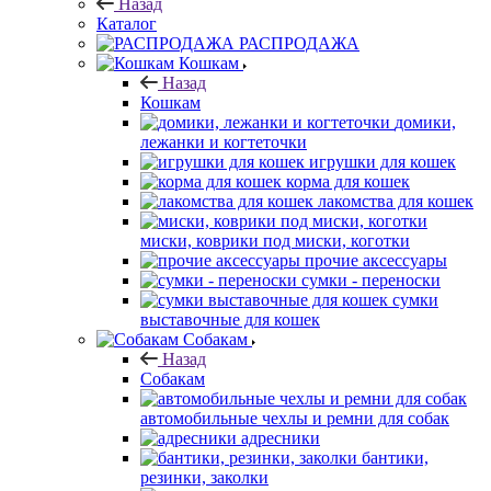
Назад
Каталог
РАСПРОДАЖА
Кошкам
Назад
Кошкам
домики,
лежанки и когтеточки
игрушки для кошек
корма для кошек
лакомства для кошек
миски, коврики под миски, коготки
прочие аксессуары
сумки - переноски
сумки
выставочные для кошек
Собакам
Назад
Собакам
автомобильные чехлы и ремни для собак
адресники
бантики,
резинки, заколки