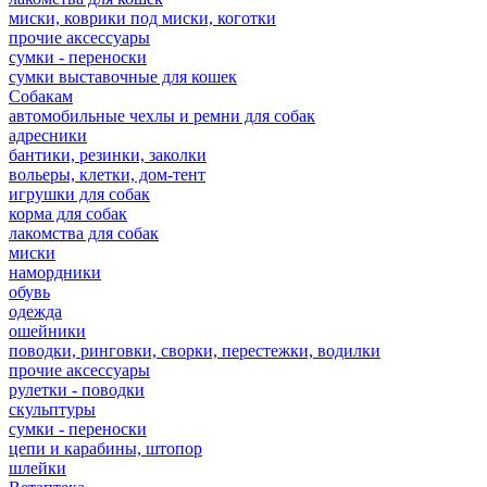
миски, коврики под миски, коготки
прочие аксессуары
сумки - переноски
сумки выставочные для кошек
Собакам
автомобильные чехлы и ремни для собак
адресники
бантики, резинки, заколки
вольеры, клетки, дом-тент
игрушки для собак
корма для собак
лакомства для собак
миски
намордники
обувь
одежда
ошейники
поводки, ринговки, сворки, перестежки, водилки
прочие аксессуары
рулетки - поводки
скульптуры
сумки - переноски
цепи и карабины, штопор
шлейки