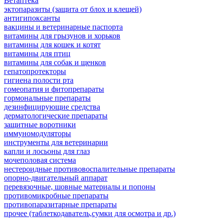
Ветаптека
эктопаразиты (защита от блох и клещей)
антигипоксанты
вакцины и ветеринарные паспорта
витамины для грызунов и хорьков
витамины для кошек и котят
витамины для птиц
витамины для собак и щенков
гепатопротекторы
гигиена полости рта
гомеопатия и фитопрепараты
гормональные препараты
дезинфицирующие средства
дерматологические препараты
защитные воротники
иммуномодуляторы
инструменты для ветеринарии
капли и лосьоны для глаз
мочеполовая система
нестероидные противовоспалительные препараты
опорно-двигательный аппарат
перевязочные, шовные материалы и попоны
противомикробные препараты
противопаразитарные препараты
прочее (таблеткодаватель,сумки для осмотра и др.)