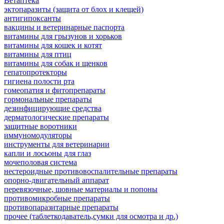
Ветаптека
эктопаразиты (защита от блох и клещей)
антигипоксанты
вакцины и ветеринарные паспорта
витамины для грызунов и хорьков
витамины для кошек и котят
витамины для птиц
витамины для собак и щенков
гепатопротекторы
гигиена полости рта
гомеопатия и фитопрепараты
гормональные препараты
дезинфицирующие средства
дерматологические препараты
защитные воротники
иммуномодуляторы
инструменты для ветеринарии
капли и лосьоны для глаз
мочеполовая система
нестероидные противовоспалительные препараты
опорно-двигательный аппарат
перевязочные, шовные материалы и попоны
противомикробные препараты
противопаразитарные препараты
прочее (таблеткодаватель,сумки для осмотра и др.)