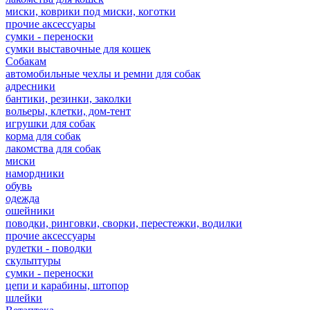
миски, коврики под миски, коготки
прочие аксессуары
сумки - переноски
сумки выставочные для кошек
Собакам
автомобильные чехлы и ремни для собак
адресники
бантики, резинки, заколки
вольеры, клетки, дом-тент
игрушки для собак
корма для собак
лакомства для собак
миски
намордники
обувь
одежда
ошейники
поводки, ринговки, сворки, перестежки, водилки
прочие аксессуары
рулетки - поводки
скульптуры
сумки - переноски
цепи и карабины, штопор
шлейки