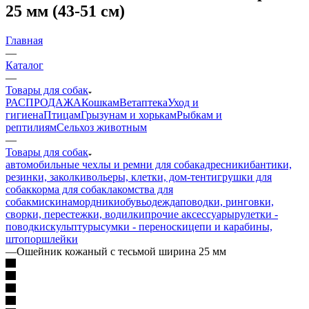
25 мм (43-51 см)
Главная
—
Каталог
—
Товары для собак
РАСПРОДАЖА
Кошкам
Ветаптека
Уход и
гигиена
Птицам
Грызунам и хорькам
Рыбкам и
рептилиям
Сельхоз животным
—
Товары для собак
автомобильные чехлы и ремни для собак
адресники
бантики,
резинки, заколки
вольеры, клетки, дом-тент
игрушки для
собак
корма для собак
лакомства для
собак
миски
намордники
обувь
одежда
поводки, ринговки,
сворки, перестежки, водилки
прочие аксессуары
рулетки -
поводки
скульптуры
сумки - переноски
цепи и карабины,
штопор
шлейки
—
Ошейник кожаный с тесьмой ширина 25 мм