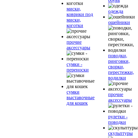
обувь
миски,
одежда
коврики под
миски,
ошейники
коготки
прочие
аксессуары
поводки,
ринговки,
сумки -
сворки,
переноски
перестежки,
водилки
сумки
прочие
выставочные
аксессуары
для кошек
рулетки -
поводки
скульптуры