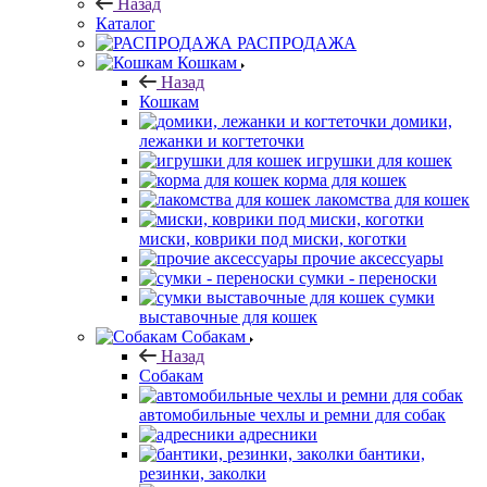
Назад
Каталог
РАСПРОДАЖА
Кошкам
Назад
Кошкам
домики,
лежанки и когтеточки
игрушки для кошек
корма для кошек
лакомства для кошек
миски, коврики под миски, коготки
прочие аксессуары
сумки - переноски
сумки
выставочные для кошек
Собакам
Назад
Собакам
автомобильные чехлы и ремни для собак
адресники
бантики,
резинки, заколки