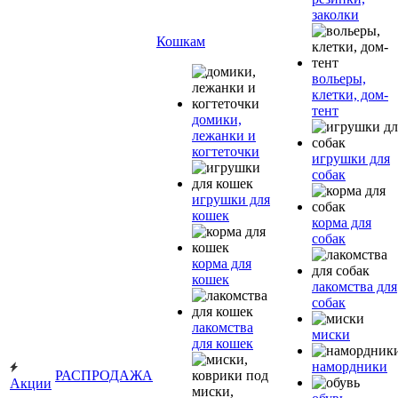
заколки
Кошкам
вольеры,
клетки, дом-
тент
домики,
лежанки и
когтеточки
игрушки для
собак
игрушки для
кошек
корма для
собак
корма для
кошек
лакомства для
собак
лакомства
миски
для кошек
намордники
РАСПРОДАЖА
Акции