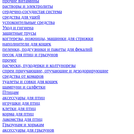
прочие витамины
растворы и электролиты
сердечно-сосудистая система
средства для ушей
успокоительные средства
Уход и гигиена
защитные трусы
когтерезы, ножницы, машинки для стрижки
наполнители для кошек
пеленки, подгузники и пакеты для фекалий
песок для птиц и грызунов
прочее
расчески, пуходерки и колтунорезы
спреи приучающие, отучающие и дезодорирующие
средства от комаров
туалеты и совки для кошек
шампуни и салфетки
Птицам
аксессуары для птиц
игрушки для птиц
клетки для птиц
корма для птиц
лакомства для птиц
Грызунам и хорькам
аксессуары для грызунов