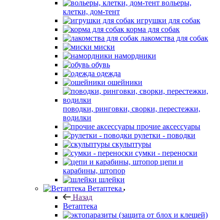
вольеры,
клетки, дом-тент
игрушки для собак
корма для собак
лакомства для собак
миски
намордники
обувь
одежда
ошейники
поводки, ринговки, сворки, перестежки,
водилки
прочие аксессуары
рулетки - поводки
скульптуры
сумки - переноски
цепи и
карабины, штопор
шлейки
Ветаптека
Назад
Ветаптека