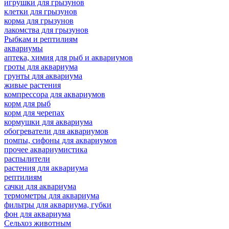
игрушки для грызунов
клетки для грызунов
корма для грызунов
лакомства для грызунов
Рыбкам и рептилиям
аквариумы
аптека, химия для рыб и аквариумов
гроты для аквариума
грунты для аквариума
живые растения
компрессора для аквариумов
корм для рыб
корм для черепах
кормушки для аквариума
обогреватели для аквариумов
помпы, сифоны для аквариумов
прочее аквариумистика
распылители
растения для аквариума
рептилиям
сачки для аквариума
термометры для аквариума
фильтры для аквариума, губки
фон для аквариума
Сельхоз животным