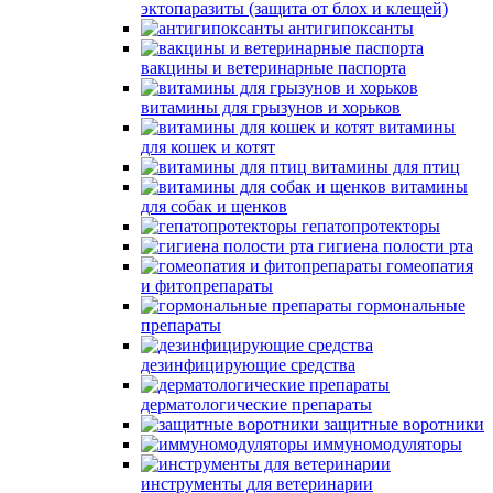
эктопаразиты (защита от блох и клещей)
антигипоксанты
вакцины и ветеринарные паспорта
витамины для грызунов и хорьков
витамины
для кошек и котят
витамины для птиц
витамины
для собак и щенков
гепатопротекторы
гигиена полости рта
гомеопатия
и фитопрепараты
гормональные
препараты
дезинфицирующие средства
дерматологические препараты
защитные воротники
иммуномодуляторы
инструменты для ветеринарии