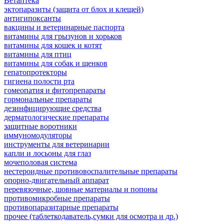
Ветаптека
эктопаразиты (защита от блох и клещей)
антигипоксанты
вакцины и ветеринарные паспорта
витамины для грызунов и хорьков
витамины для кошек и котят
витамины для птиц
витамины для собак и щенков
гепатопротекторы
гигиена полости рта
гомеопатия и фитопрепараты
гормональные препараты
дезинфицирующие средства
дерматологические препараты
защитные воротники
иммуномодуляторы
инструменты для ветеринарии
капли и лосьоны для глаз
мочеполовая система
нестероидные противовоспалительные препараты
опорно-двигательный аппарат
перевязочные, шовные материалы и попоны
противомикробные препараты
противопаразитарные препараты
прочее (таблеткодаватель,сумки для осмотра и др.)