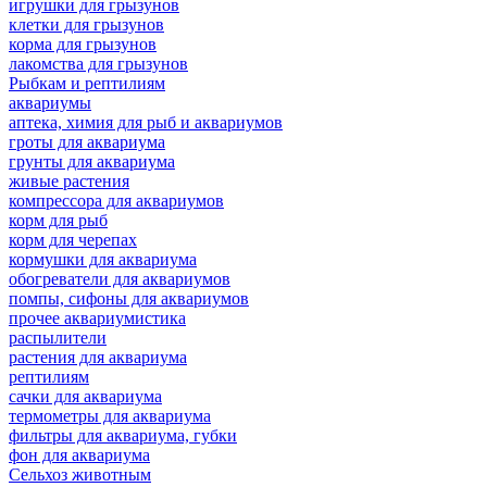
игрушки для грызунов
клетки для грызунов
корма для грызунов
лакомства для грызунов
Рыбкам и рептилиям
аквариумы
аптека, химия для рыб и аквариумов
гроты для аквариума
грунты для аквариума
живые растения
компрессора для аквариумов
корм для рыб
корм для черепах
кормушки для аквариума
обогреватели для аквариумов
помпы, сифоны для аквариумов
прочее аквариумистика
распылители
растения для аквариума
рептилиям
сачки для аквариума
термометры для аквариума
фильтры для аквариума, губки
фон для аквариума
Сельхоз животным