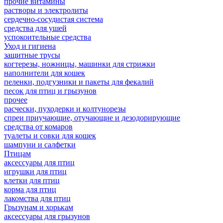
прочие витамины
растворы и электролиты
сердечно-сосудистая система
средства для ушей
успокоительные средства
Уход и гигиена
защитные трусы
когтерезы, ножницы, машинки для стрижки
наполнители для кошек
пеленки, подгузники и пакеты для фекалий
песок для птиц и грызунов
прочее
расчески, пуходерки и колтунорезы
спреи приучающие, отучающие и дезодорирующие
средства от комаров
туалеты и совки для кошек
шампуни и салфетки
Птицам
аксессуары для птиц
игрушки для птиц
клетки для птиц
корма для птиц
лакомства для птиц
Грызунам и хорькам
аксессуары для грызунов