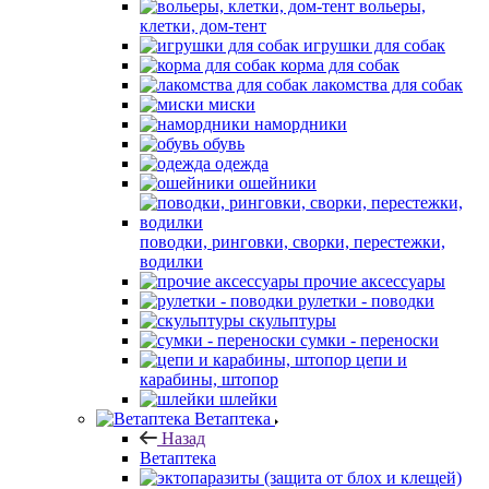
вольеры,
клетки, дом-тент
игрушки для собак
корма для собак
лакомства для собак
миски
намордники
обувь
одежда
ошейники
поводки, ринговки, сворки, перестежки,
водилки
прочие аксессуары
рулетки - поводки
скульптуры
сумки - переноски
цепи и
карабины, штопор
шлейки
Ветаптека
Назад
Ветаптека