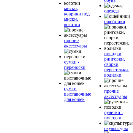
обувь
миски,
одежда
коврики под
миски,
ошейники
коготки
прочие
аксессуары
поводки,
ринговки,
сумки -
сворки,
переноски
перестежки,
водилки
сумки
прочие
выставочные
аксессуары
для кошек
рулетки -
поводки
скульптуры