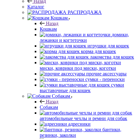
Назад
Каталог
РАСПРОДАЖА
Кошкам
Назад
Кошкам
домики,
лежанки и когтеточки
игрушки для кошек
корма для кошек
лакомства для кошек
миски, коврики под миски, коготки
прочие аксессуары
сумки - переноски
сумки
выставочные для кошек
Собакам
Назад
Собакам
автомобильные чехлы и ремни для собак
адресники
бантики,
резинки, заколки