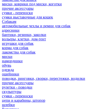
миски, коврики под миски, коготки
прочие аксессуары
сумки - переноски
сумки выставочные для кошек
Собакам
автомобильные чехлы и ремни для собак
адресники
бантики, резинки, заколки
вольеры, клетки, дом-тент
игрушки для собак
корма для собак
лакомства для собак
миски
намордники
обувь
одежда
ошейники
поводки, ринговки, сворки, перестежки, водилки
прочие аксессуары
рулетки - поводки
скульптуры
сумки - переноски
цепи и карабины, штопор
шлейки