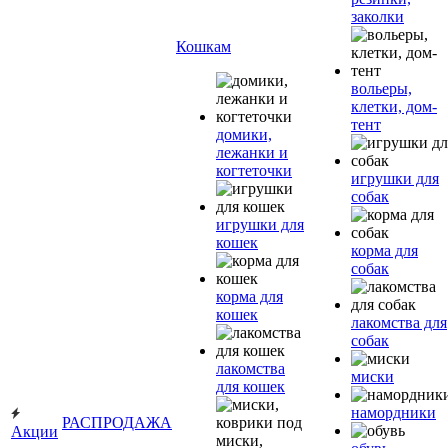
заколки
Кошкам
вольеры,
клетки, дом-
тент
домики,
лежанки и
когтеточки
игрушки для
собак
игрушки для
кошек
корма для
собак
корма для
кошек
лакомства для
собак
лакомства
миски
для кошек
намордники
РАСПРОДАЖА
Акции