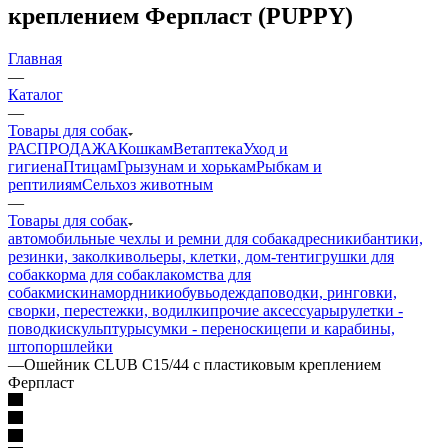
креплением Ферпласт (PUPPY)
Главная
—
Каталог
—
Товары для собак
РАСПРОДАЖА
Кошкам
Ветаптека
Уход и
гигиена
Птицам
Грызунам и хорькам
Рыбкам и
рептилиям
Сельхоз животным
—
Товары для собак
автомобильные чехлы и ремни для собак
адресники
бантики,
резинки, заколки
вольеры, клетки, дом-тент
игрушки для
собак
корма для собак
лакомства для
собак
миски
намордники
обувь
одежда
поводки, ринговки,
сворки, перестежки, водилки
прочие аксессуары
рулетки -
поводки
скульптуры
сумки - переноски
цепи и карабины,
штопор
шлейки
—
Ошейник CLUB C15/44 с пластиковым креплением
Ферпласт