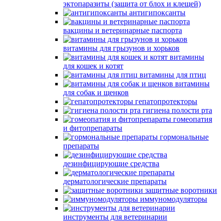
эктопаразиты (защита от блох и клещей)
антигипоксанты
вакцины и ветеринарные паспорта
витамины для грызунов и хорьков
витамины
для кошек и котят
витамины для птиц
витамины
для собак и щенков
гепатопротекторы
гигиена полости рта
гомеопатия
и фитопрепараты
гормональные
препараты
дезинфицирующие средства
дерматологические препараты
защитные воротники
иммуномодуляторы
инструменты для ветеринарии