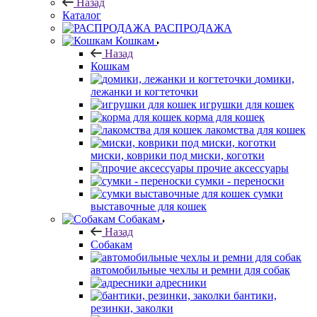
Назад
Каталог
РАСПРОДАЖА
Кошкам
Назад
Кошкам
домики,
лежанки и когтеточки
игрушки для кошек
корма для кошек
лакомства для кошек
миски, коврики под миски, коготки
прочие аксессуары
сумки - переноски
сумки
выставочные для кошек
Собакам
Назад
Собакам
автомобильные чехлы и ремни для собак
адресники
бантики,
резинки, заколки