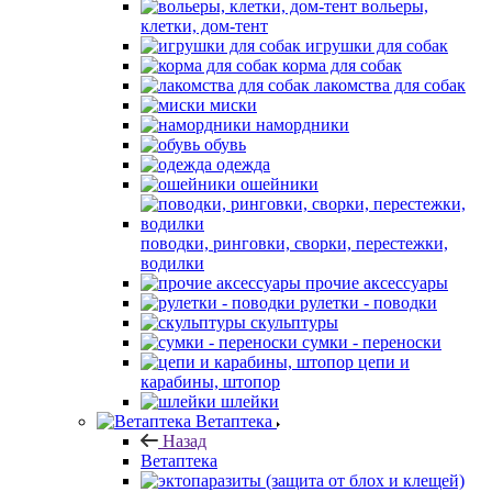
вольеры,
клетки, дом-тент
игрушки для собак
корма для собак
лакомства для собак
миски
намордники
обувь
одежда
ошейники
поводки, ринговки, сворки, перестежки,
водилки
прочие аксессуары
рулетки - поводки
скульптуры
сумки - переноски
цепи и
карабины, штопор
шлейки
Ветаптека
Назад
Ветаптека