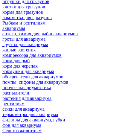
игрушки для грызунов
клетки для грызунов
корма для грызунов
лакомства для грызунов
Рыбкам и рептилиям
аквариумы
аптека, химия для рыб и аквариумов
гроты для аквариума
грунты для аквариума
живые растения
компрессора для аквариумов
корм для рыб
корм для черепах
кормушки для аквариума
обогреватели для аквариумов
помпы, сифоны для аквариумов
прочее аквариумистика
распылители
растения для аквариума
рептилиям
сачки для аквариума
термометры для аквариума
фильтры для аквариума, губки
фон для аквариума
Сельхоз животным