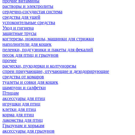
прочие витамины
растворы и электролиты
сердечно-сосудистая система
средства для ушей
успокоительные средства
Уход и гигиена
защитные трусы
когтерезы, ножницы, машинки для стрижки
наполнители для кошек
пеленки, подгузники и пакеты для фекалий
песок для птиц и грызунов
прочее
расчески, пуходерки и колтунорезы
спреи приучающие, отучающие и дезодорирующие
средства от комаров
туалеты и совки для кошек
шампуни и салфетки
Птицам
аксессуары для птиц
игрушки для птиц
клетки для птиц
корма для птиц
лакомства для птиц
Грызунам и хорькам
аксессуары для грызунов