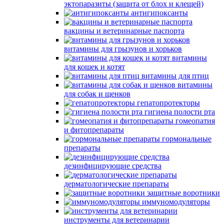
эктопаразиты (защита от блох и клещей)
антигипоксанты
вакцины и ветеринарные паспорта
витамины для грызунов и хорьков
витамины
для кошек и котят
витамины для птиц
витамины
для собак и щенков
гепатопротекторы
гигиена полости рта
гомеопатия
и фитопрепараты
гормональные
препараты
дезинфицирующие средства
дерматологические препараты
защитные воротники
иммуномодуляторы
инструменты для ветеринарии