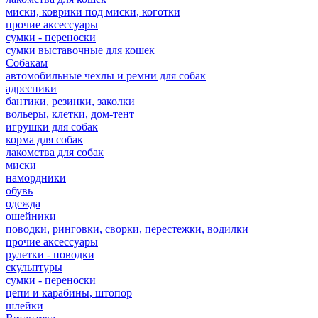
миски, коврики под миски, коготки
прочие аксессуары
сумки - переноски
сумки выставочные для кошек
Собакам
автомобильные чехлы и ремни для собак
адресники
бантики, резинки, заколки
вольеры, клетки, дом-тент
игрушки для собак
корма для собак
лакомства для собак
миски
намордники
обувь
одежда
ошейники
поводки, ринговки, сворки, перестежки, водилки
прочие аксессуары
рулетки - поводки
скульптуры
сумки - переноски
цепи и карабины, штопор
шлейки