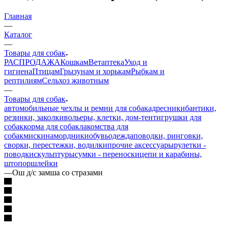
Главная
—
Каталог
—
Товары для собак
РАСПРОДАЖА
Кошкам
Ветаптека
Уход и
гигиена
Птицам
Грызунам и хорькам
Рыбкам и
рептилиям
Сельхоз животным
—
Товары для собак
автомобильные чехлы и ремни для собак
адресники
бантики,
резинки, заколки
вольеры, клетки, дом-тент
игрушки для
собак
корма для собак
лакомства для
собак
миски
намордники
обувь
одежда
поводки, ринговки,
сворки, перестежки, водилки
прочие аксессуары
рулетки -
поводки
скульптуры
сумки - переноски
цепи и карабины,
штопор
шлейки
—
Ош д/с замша со стразами