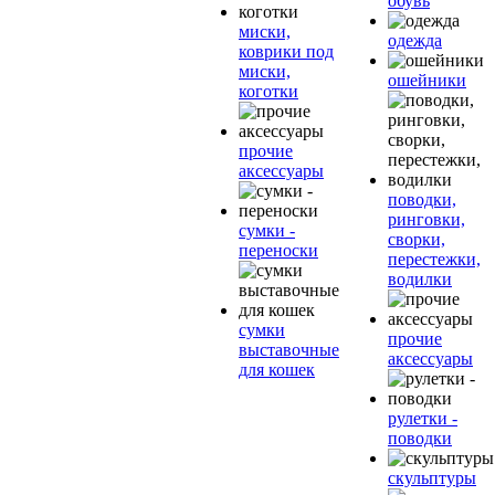
обувь
миски,
одежда
коврики под
миски,
ошейники
коготки
прочие
аксессуары
поводки,
ринговки,
сумки -
сворки,
переноски
перестежки,
водилки
сумки
прочие
выставочные
аксессуары
для кошек
рулетки -
поводки
скульптуры