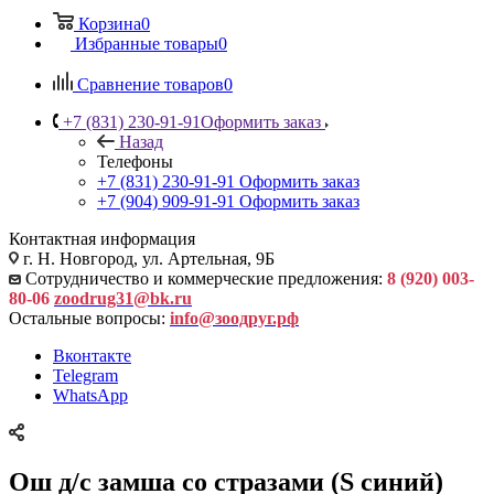
Корзина
0
Избранные товары
0
Сравнение товаров
0
+7 (831) 230-91-91
Оформить заказ
Назад
Телефоны
+7 (831) 230-91-91
Оформить заказ
+7 (904) 909-91-91
Оформить заказ
Контактная информация
г. Н. Новгород, ул. Артельная, 9Б
Сотрудничество и коммерческие предложения:
8 (920) 003-
80-06
zoodrug31@bk.ru
Остальные вопросы:
info@зоодруг.рф
Вконтакте
Telegram
WhatsApp
Ош д/с замша со стразами (S синий)