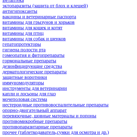
Ветаптека
эктопаразиты (защита от блох и клещей)
антигипоксанты
вакцины и ветеринарные паспорта
витамины для грызунов и хорьков
витамины для кошек и котят
витамины для птиц
витамины для собак и щенков
гепатопротекторы
гигиена полости рта
гомеопатия и фитопрепараты
гормональные препараты
дезинфицирующие средства
дерматологические препараты
защитные воротники
иммуномодуляторы
инструменты для ветеринарии
капли и лосьоны для глаз
мочеполовая система
нестероидные противовоспалительные препараты
опорно-двигательный аппарат
перевязочные, шовные материалы и попоны
противомикробные препараты
противопаразитарные препараты
прочее (таблеткодаватель,сумки для осмотра и др.)