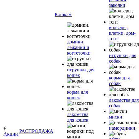
заколки
Кошкам
вольеры,
клетки, дом-
тент
домики,
лежанки и
когтеточки
игрушки для
собак
игрушки для
кошек
корма для
собак
корма для
кошек
лакомства для
собак
лакомства
миски
для кошек
намордники
РАСПРОДАЖА
Акции