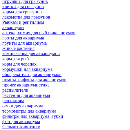
игрушки для грызунов
клетки для грызунов
корма для грызунов
лакомства для грызунов
Рыбкам и рептилиям
аквариумы
аптека, химия для рыб и аквариумов
гроты для аквариума
грунты для аквариума
живые растения
компрессора для аквариумов
корм для рыб
корм для черепах
кормушки для аквариума
обогреватели для аквариумов
помпы, сифоны для аквариумов
прочее аквариумистика
распылители
растения для аквариума
рептилиям
сачки для аквариума
термометры для аквариума
фильтры для аквариума, губки
фон для аквариума
Сельхоз животным