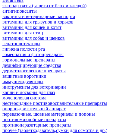
Ветаптека
эктопаразиты (защита от блох и клещей)
антигипоксанты
вакцины и ветеринарные паспорта
витамины для грызунов и хорьков
витамины для кошек и котят
витамины для птиц
витамины для собак и щенков
гепатопротекторы
гигиена полости рта
гомеопатия и фитопрепараты
гормональные препараты
дезинфицирующие средства
дерматологические препараты
защитные воротники
иммуномодуляторы
инструменты для ветеринарии
капли и лосьоны для глаз
мочеполовая система
нестероидные противовоспалительные препараты
опорно-двигательный аппарат
перевязочные, шовные материалы и попоны
противомикробные препараты
противопаразитарные препараты
прочее (таблеткодаватель,сумки для осмотра и др.)