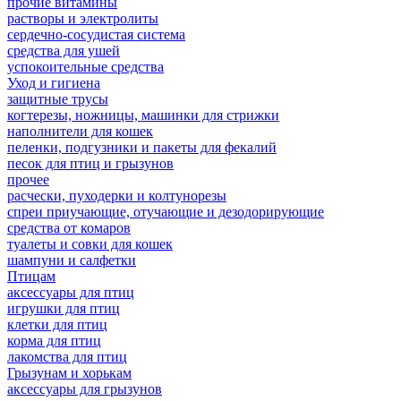
прочие витамины
растворы и электролиты
сердечно-сосудистая система
средства для ушей
успокоительные средства
Уход и гигиена
защитные трусы
когтерезы, ножницы, машинки для стрижки
наполнители для кошек
пеленки, подгузники и пакеты для фекалий
песок для птиц и грызунов
прочее
расчески, пуходерки и колтунорезы
спреи приучающие, отучающие и дезодорирующие
средства от комаров
туалеты и совки для кошек
шампуни и салфетки
Птицам
аксессуары для птиц
игрушки для птиц
клетки для птиц
корма для птиц
лакомства для птиц
Грызунам и хорькам
аксессуары для грызунов