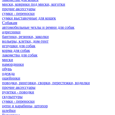
миски, коврики под миски, коготки
прочие аксессуары
сумки - переноски
сумки выставочные для кошек
Собакам
автомобильные чехлы и ремни для собак
адресники
бантики, резинки, заколки
вольеры, клетки, дом-тент
игрушки для собак
корма для собак
лакомства для собак
миски
намордники
обувь
одежда
ошейники
поводки, ринговки, сворки, перестежки, водилки
прочие аксессуары
рулетки - поводки
скульптуры
сумки - переноски
цепи и карабины, штопор
шлейки