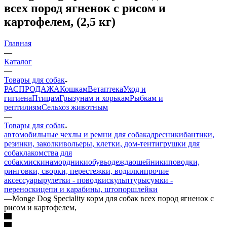
всех пород ягненок с рисом и
картофелем, (2,5 кг)
Главная
—
Каталог
—
Товары для собак
РАСПРОДАЖА
Кошкам
Ветаптека
Уход и
гигиена
Птицам
Грызунам и хорькам
Рыбкам и
рептилиям
Сельхоз животным
—
Товары для собак
автомобильные чехлы и ремни для собак
адресники
бантики,
резинки, заколки
вольеры, клетки, дом-тент
игрушки для
собак
лакомства для
собак
миски
намордники
обувь
одежда
ошейники
поводки,
ринговки, сворки, перестежки, водилки
прочие
аксессуары
рулетки - поводки
скульптуры
сумки -
переноски
цепи и карабины, штопор
шлейки
—
Monge Dog Speciality корм для собак всех пород ягненок с
рисом и картофелем,