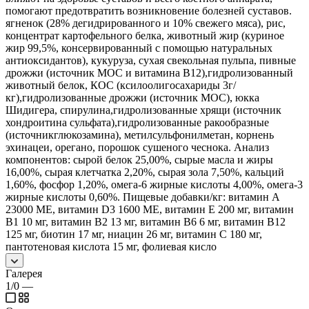
помогают предотвратить возникновение болезней суставов.
ягненок (28% дегидрированного и 10% свежего мяса), рис,
концентрат картофельного белка, животный жир (куриное
жир 99,5%, консервированный с помощью натуральных
антиоксидантов), кукуруза, сухая свекольная пульпа, пивные
дрожжи (источник МОС и витамина B12),гидролизованный
животный белок, КОС (ксилоолигосахариды 3г/
кг),гидролизованные дрожжи (источник МОС), юкка
Шидигера, спирулина,гидролизованные хрящи (источник
хондроитина сульфата),гидролизованные ракообразные
(источникглюкозамина), метилсульфонилметан, корнень
эхинацеи, орегано, порошок сушеного чеснока. Анализ
компонентов: сырой белок 25,00%, сырые масла и жиры
16,00%, сырая клетчатка 2,20%, сырая зола 7,50%, кальций
1,60%, фосфор 1,20%, омега-6 жирные кислоты 4,00%, омега-3
жирные кислоты 0,60%. Пищевые добавки/кг: витамин А
23000 МЕ, витамин D3 1600 МЕ, витамин Е 200 мг, витамин
В1 10 мг, витамин В2 13 мг, витамин В6 6 мг, витамин В12
125 мг, биотин 17 мг, ниацин 26 мг, витамин С 180 мг,
пантотеновая кислота 15 мг, фолиевая кисло
Галерея
1/0
—