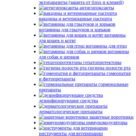
эктопаразиты (защита от блох и клещей)
антигипоксанты
вакцины и ветеринарные паспорта
витамины для грызунов и хорьков
витамины
для кошек и котят
витамины для птиц
витамины
для собак и щенков
гепатопротекторы
гигиена полости рта
гомеопатия
и фитопрепараты
гормональные
препараты
дезинфицирующие средства
дерматологические препараты
защитные воротники
иммуномодуляторы
инструменты для ветеринарии