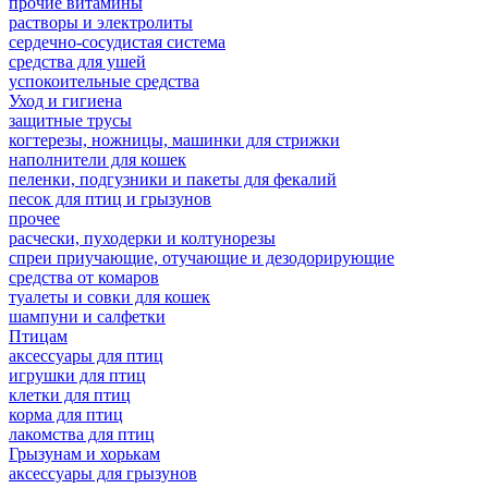
прочие витамины
растворы и электролиты
сердечно-сосудистая система
средства для ушей
успокоительные средства
Уход и гигиена
защитные трусы
когтерезы, ножницы, машинки для стрижки
наполнители для кошек
пеленки, подгузники и пакеты для фекалий
песок для птиц и грызунов
прочее
расчески, пуходерки и колтунорезы
спреи приучающие, отучающие и дезодорирующие
средства от комаров
туалеты и совки для кошек
шампуни и салфетки
Птицам
аксессуары для птиц
игрушки для птиц
клетки для птиц
корма для птиц
лакомства для птиц
Грызунам и хорькам
аксессуары для грызунов