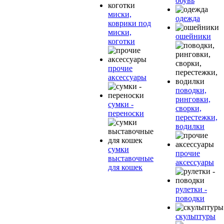
обувь
миски,
одежда
коврики под
миски,
ошейники
коготки
прочие
аксессуары
поводки,
ринговки,
сумки -
сворки,
переноски
перестежки,
водилки
сумки
прочие
выставочные
аксессуары
для кошек
рулетки -
поводки
скульптуры