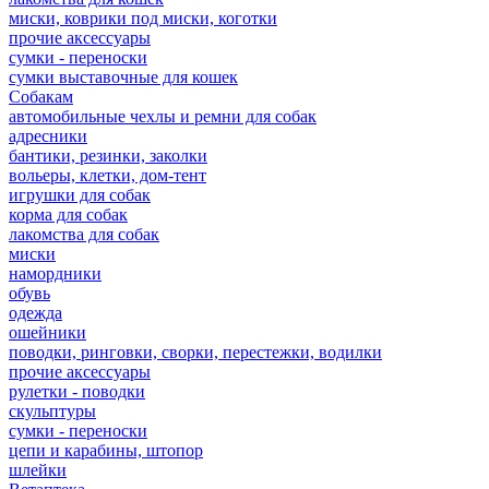
миски, коврики под миски, коготки
прочие аксессуары
сумки - переноски
сумки выставочные для кошек
Собакам
автомобильные чехлы и ремни для собак
адресники
бантики, резинки, заколки
вольеры, клетки, дом-тент
игрушки для собак
корма для собак
лакомства для собак
миски
намордники
обувь
одежда
ошейники
поводки, ринговки, сворки, перестежки, водилки
прочие аксессуары
рулетки - поводки
скульптуры
сумки - переноски
цепи и карабины, штопор
шлейки