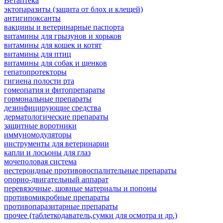
Ветаптека
эктопаразиты (защита от блох и клещей)
антигипоксанты
вакцины и ветеринарные паспорта
витамины для грызунов и хорьков
витамины для кошек и котят
витамины для птиц
витамины для собак и щенков
гепатопротекторы
гигиена полости рта
гомеопатия и фитопрепараты
гормональные препараты
дезинфицирующие средства
дерматологические препараты
защитные воротники
иммуномодуляторы
инструменты для ветеринарии
капли и лосьоны для глаз
мочеполовая система
нестероидные противовоспалительные препараты
опорно-двигательный аппарат
перевязочные, шовные материалы и попоны
противомикробные препараты
противопаразитарные препараты
прочее (таблеткодаватель,сумки для осмотра и др.)