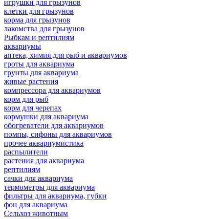
игрушки для грызунов
клетки для грызунов
корма для грызунов
лакомства для грызунов
Рыбкам и рептилиям
аквариумы
аптека, химия для рыб и аквариумов
гроты для аквариума
грунты для аквариума
живые растения
компрессора для аквариумов
корм для рыб
корм для черепах
кормушки для аквариума
обогреватели для аквариумов
помпы, сифоны для аквариумов
прочее аквариумистика
распылители
растения для аквариума
рептилиям
сачки для аквариума
термометры для аквариума
фильтры для аквариума, губки
фон для аквариума
Сельхоз животным