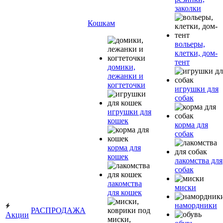
заколки
Кошкам
вольеры,
клетки, дом-
тент
домики,
лежанки и
когтеточки
игрушки для
собак
игрушки для
кошек
корма для
собак
корма для
кошек
лакомства для
собак
лакомства
миски
для кошек
намордники
РАСПРОДАЖА
Акции