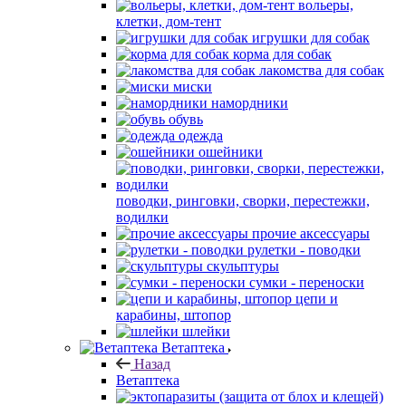
вольеры,
клетки, дом-тент
игрушки для собак
корма для собак
лакомства для собак
миски
намордники
обувь
одежда
ошейники
поводки, ринговки, сворки, перестежки,
водилки
прочие аксессуары
рулетки - поводки
скульптуры
сумки - переноски
цепи и
карабины, штопор
шлейки
Ветаптека
Назад
Ветаптека