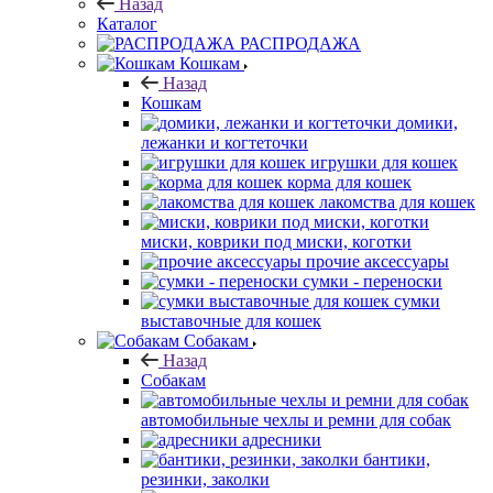
Назад
Каталог
РАСПРОДАЖА
Кошкам
Назад
Кошкам
домики,
лежанки и когтеточки
игрушки для кошек
корма для кошек
лакомства для кошек
миски, коврики под миски, коготки
прочие аксессуары
сумки - переноски
сумки
выставочные для кошек
Собакам
Назад
Собакам
автомобильные чехлы и ремни для собак
адресники
бантики,
резинки, заколки