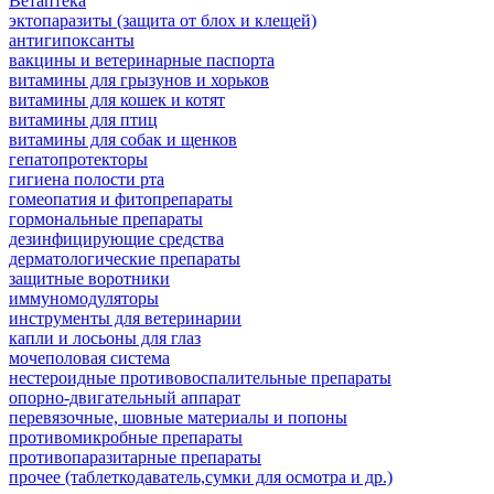
Ветаптека
эктопаразиты (защита от блох и клещей)
антигипоксанты
вакцины и ветеринарные паспорта
витамины для грызунов и хорьков
витамины для кошек и котят
витамины для птиц
витамины для собак и щенков
гепатопротекторы
гигиена полости рта
гомеопатия и фитопрепараты
гормональные препараты
дезинфицирующие средства
дерматологические препараты
защитные воротники
иммуномодуляторы
инструменты для ветеринарии
капли и лосьоны для глаз
мочеполовая система
нестероидные противовоспалительные препараты
опорно-двигательный аппарат
перевязочные, шовные материалы и попоны
противомикробные препараты
противопаразитарные препараты
прочее (таблеткодаватель,сумки для осмотра и др.)