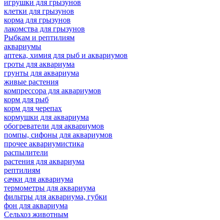
игрушки для грызунов
клетки для грызунов
корма для грызунов
лакомства для грызунов
Рыбкам и рептилиям
аквариумы
аптека, химия для рыб и аквариумов
гроты для аквариума
грунты для аквариума
живые растения
компрессора для аквариумов
корм для рыб
корм для черепах
кормушки для аквариума
обогреватели для аквариумов
помпы, сифоны для аквариумов
прочее аквариумистика
распылители
растения для аквариума
рептилиям
сачки для аквариума
термометры для аквариума
фильтры для аквариума, губки
фон для аквариума
Сельхоз животным