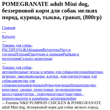
POMEGRANATE adult Mini dog,
беззерновой корм для собак мелких
пород, курица, тыква, гранат, (800гр)
Главная
—
Каталог
—
Товары для собак
РАСПРОДАЖА
Кошкам
Ветаптека
Уход и
гигиена
Птицам
Грызунам и хорькам
Рыбкам и
рептилиям
Сельхоз животным
—
Товары для собак
автомобильные чехлы и ремни для собак
адресники
бантики,
резинки, заколки
вольеры, клетки, дом-тент
игрушки для
собак
лакомства для
собак
миски
намордники
обувь
одежда
ошейники
поводки,
ринговки, сворки, перестежки, водилки
прочие
аксессуары
рулетки - поводки
скульптуры
сумки -
переноски
цепи и карабины, штопор
шлейки
—
Farmina N&D PUMPKIN CHICKEN & POMEGRANATE
adult Mini dog, беззерновой корм для собак мелких пород,