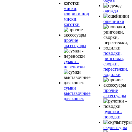
обувь
миски,
одежда
коврики под
миски,
ошейники
коготки
прочие
аксессуары
поводки,
ринговки,
сумки -
сворки,
переноски
перестежки,
водилки
сумки
прочие
выставочные
аксессуары
для кошек
рулетки -
поводки
скульптуры