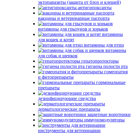
эктопаразиты (защита от блох и клещей)
антигипоксанты
вакцины и ветеринарные паспорта
витамины для грызунов и хорьков
витамины
для кошек и котят
витамины для птиц
витамины
для собак и щенков
гепатопротекторы
гигиена полости рта
гомеопатия
и фитопрепараты
гормональные
препараты
дезинфицирующие средства
дерматологические препараты
защитные воротники
иммуномодуляторы
инструменты для ветеринарии