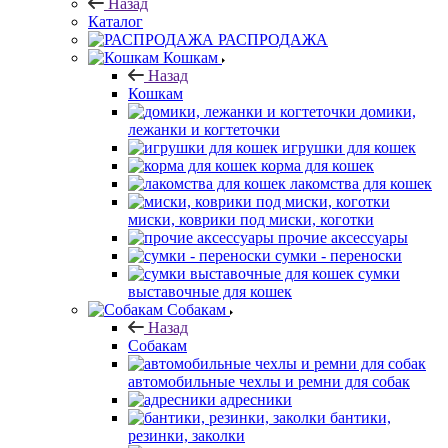
Назад
Каталог
РАСПРОДАЖА
Кошкам
Назад
Кошкам
домики,
лежанки и когтеточки
игрушки для кошек
корма для кошек
лакомства для кошек
миски, коврики под миски, коготки
прочие аксессуары
сумки - переноски
сумки
выставочные для кошек
Собакам
Назад
Собакам
автомобильные чехлы и ремни для собак
адресники
бантики,
резинки, заколки