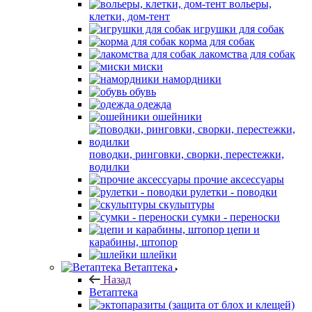
вольеры,
клетки, дом-тент
игрушки для собак
корма для собак
лакомства для собак
миски
намордники
обувь
одежда
ошейники
поводки, ринговки, сворки, перестежки,
водилки
прочие аксессуары
рулетки - поводки
скульптуры
сумки - переноски
цепи и
карабины, штопор
шлейки
Ветаптека
Назад
Ветаптека