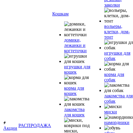
заколки
Кошкам
вольеры,
клетки, дом-
тент
домики,
лежанки и
когтеточки
игрушки для
собак
игрушки для
кошек
корма для
собак
корма для
кошек
лакомства для
собак
лакомства
миски
для кошек
намордники
РАСПРОДАЖА
Акции