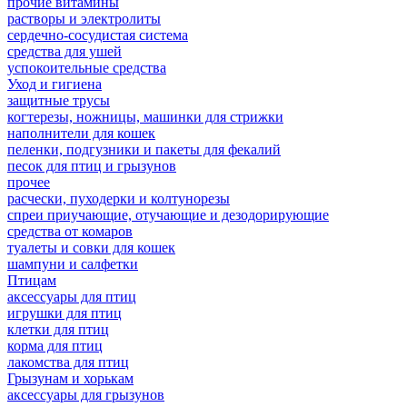
прочие витамины
растворы и электролиты
сердечно-сосудистая система
средства для ушей
успокоительные средства
Уход и гигиена
защитные трусы
когтерезы, ножницы, машинки для стрижки
наполнители для кошек
пеленки, подгузники и пакеты для фекалий
песок для птиц и грызунов
прочее
расчески, пуходерки и колтунорезы
спреи приучающие, отучающие и дезодорирующие
средства от комаров
туалеты и совки для кошек
шампуни и салфетки
Птицам
аксессуары для птиц
игрушки для птиц
клетки для птиц
корма для птиц
лакомства для птиц
Грызунам и хорькам
аксессуары для грызунов