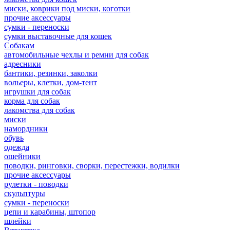
миски, коврики под миски, коготки
прочие аксессуары
сумки - переноски
сумки выставочные для кошек
Собакам
автомобильные чехлы и ремни для собак
адресники
бантики, резинки, заколки
вольеры, клетки, дом-тент
игрушки для собак
корма для собак
лакомства для собак
миски
намордники
обувь
одежда
ошейники
поводки, ринговки, сворки, перестежки, водилки
прочие аксессуары
рулетки - поводки
скульптуры
сумки - переноски
цепи и карабины, штопор
шлейки