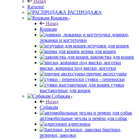
Назад
Каталог
РАСПРОДАЖА
Кошкам
Назад
Кошкам
домики,
лежанки и когтеточки
игрушки для кошек
корма для кошек
лакомства для кошек
миски, коврики под миски, коготки
прочие аксессуары
сумки - переноски
сумки
выставочные для кошек
Собакам
Назад
Собакам
автомобильные чехлы и ремни для собак
адресники
бантики,
резинки, заколки