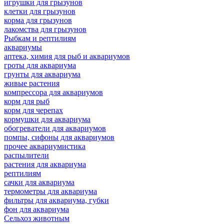
игрушки для грызунов
клетки для грызунов
корма для грызунов
лакомства для грызунов
Рыбкам и рептилиям
аквариумы
аптека, химия для рыб и аквариумов
гроты для аквариума
грунты для аквариума
живые растения
компрессора для аквариумов
корм для рыб
корм для черепах
кормушки для аквариума
обогреватели для аквариумов
помпы, сифоны для аквариумов
прочее аквариумистика
распылители
растения для аквариума
рептилиям
сачки для аквариума
термометры для аквариума
фильтры для аквариума, губки
фон для аквариума
Сельхоз животным