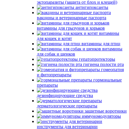
эктопаразиты (защита от блох и клещей)
антигипоксанты
вакцины и ветеринарные паспорта
витамины для грызунов и хорьков
витамины
для кошек и котят
витамины для птиц
витамины
для собак и щенков
гепатопротекторы
гигиена полости рта
гомеопатия
и фитопрепараты
гормональные
препараты
дезинфицирующие средства
дерматологические препараты
защитные воротники
иммуномодуляторы
инструменты для ветеринарии