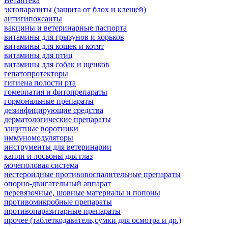
Ветаптека
эктопаразиты (защита от блох и клещей)
антигипоксанты
вакцины и ветеринарные паспорта
витамины для грызунов и хорьков
витамины для кошек и котят
витамины для птиц
витамины для собак и щенков
гепатопротекторы
гигиена полости рта
гомеопатия и фитопрепараты
гормональные препараты
дезинфицирующие средства
дерматологические препараты
защитные воротники
иммуномодуляторы
инструменты для ветеринарии
капли и лосьоны для глаз
мочеполовая система
нестероидные противовоспалительные препараты
опорно-двигательный аппарат
перевязочные, шовные материалы и попоны
противомикробные препараты
противопаразитарные препараты
прочее (таблеткодаватель,сумки для осмотра и др.)