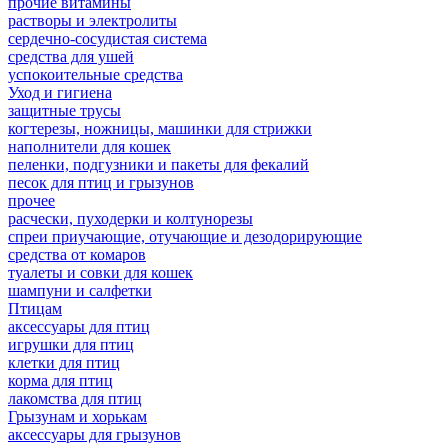
прочие витамины
растворы и электролиты
сердечно-сосудистая система
средства для ушей
успокоительные средства
Уход и гигиена
защитные трусы
когтерезы, ножницы, машинки для стрижки
наполнители для кошек
пеленки, подгузники и пакеты для фекалий
песок для птиц и грызунов
прочее
расчески, пуходерки и колтунорезы
спреи приучающие, отучающие и дезодорирующие
средства от комаров
туалеты и совки для кошек
шампуни и салфетки
Птицам
аксессуары для птиц
игрушки для птиц
клетки для птиц
корма для птиц
лакомства для птиц
Грызунам и хорькам
аксессуары для грызунов