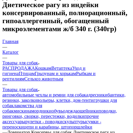
Диетическое рагу из индейки
консервированный, полнорационный,
гипоаллергенный, обогащенный
микроэлементами ж/б 340 г. (340гр)
Главная
—
Каталог
—
Товары для собак
РАСПРОДАЖА
Кошкам
Ветаптека
Уход и
гигиена
Птицам
Грызунам и хорькам
Рыбкам и
рептилиям
Сельхоз животным
—
Товары для собак
автомобильные чехлы и ремни для собак
адресники
бантики,
резинки, заколки
вольеры, клетки, дом-тент
игрушки для
собак
лакомства для
собак
миски
намордники
обувь
одежда
ошейники
поводки,
ринговки, сворки, перестежки, водилки
прочие
аксессуары
рулетки - поводки
скульптуры
сумки -
переноски
цепи и карабины, штопор
шлейки
—
Доминатор Консервы для собак Диетическое рагу из