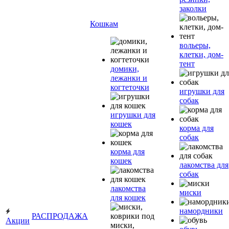
заколки
Кошкам
вольеры,
клетки, дом-
тент
домики,
лежанки и
когтеточки
игрушки для
собак
игрушки для
кошек
корма для
собак
корма для
кошек
лакомства для
собак
лакомства
миски
для кошек
намордники
РАСПРОДАЖА
Акции