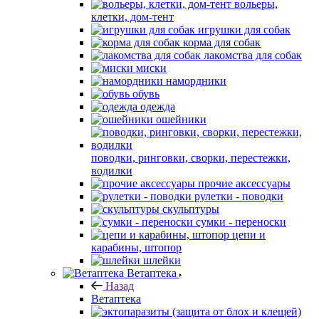
вольеры,
клетки, дом-тент
игрушки для собак
корма для собак
лакомства для собак
миски
намордники
обувь
одежда
ошейники
поводки, ринговки, сворки, перестежки,
водилки
прочие аксессуары
рулетки - поводки
скульптуры
сумки - переноски
цепи и
карабины, штопор
шлейки
Ветаптека
Назад
Ветаптека