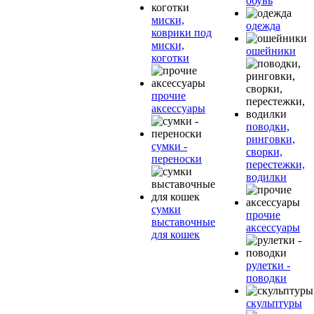
обувь
миски,
одежда
коврики под
миски,
ошейники
коготки
прочие
аксессуары
поводки,
ринговки,
сумки -
сворки,
переноски
перестежки,
водилки
сумки
прочие
выставочные
аксессуары
для кошек
рулетки -
поводки
скульптуры