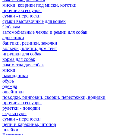
миски, коврики под миски, коготки
прочие аксессуары
сумки - переноски
сумки выставочные для кошек
Собакам
автомобильные чехлы и ремни для собак
адресники
бантики, резинки, заколки
вольеры, клетки, дом-тент
игрушки для собак
корма для собак
лакомства для собак
миски
намордники
обувь
одежда
ошейники
поводки, ринговки, сворки, перестежки, водилки
прочие аксессуары
рулетки - поводки
скульптуры
сумки - переноски
цепи и карабины, штопор
шлейки