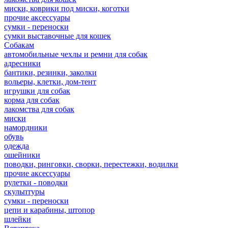
миски, коврики под миски, коготки
прочие аксессуары
сумки - переноски
сумки выставочные для кошек
Собакам
автомобильные чехлы и ремни для собак
адресники
бантики, резинки, заколки
вольеры, клетки, дом-тент
игрушки для собак
корма для собак
лакомства для собак
миски
намордники
обувь
одежда
ошейники
поводки, ринговки, сворки, перестежки, водилки
прочие аксессуары
рулетки - поводки
скульптуры
сумки - переноски
цепи и карабины, штопор
шлейки