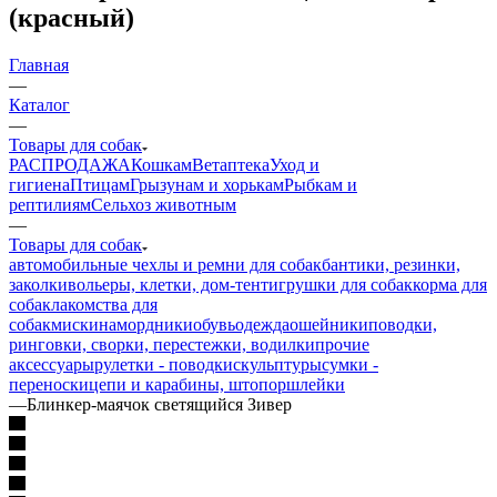
(красный)
Главная
—
Каталог
—
Товары для собак
РАСПРОДАЖА
Кошкам
Ветаптека
Уход и
гигиена
Птицам
Грызунам и хорькам
Рыбкам и
рептилиям
Сельхоз животным
—
Товары для собак
автомобильные чехлы и ремни для собак
бантики, резинки,
заколки
вольеры, клетки, дом-тент
игрушки для собак
корма для
собак
лакомства для
собак
миски
намордники
обувь
одежда
ошейники
поводки,
ринговки, сворки, перестежки, водилки
прочие
аксессуары
рулетки - поводки
скульптуры
сумки -
переноски
цепи и карабины, штопор
шлейки
—
Блинкер-маячок светящийся Зивер