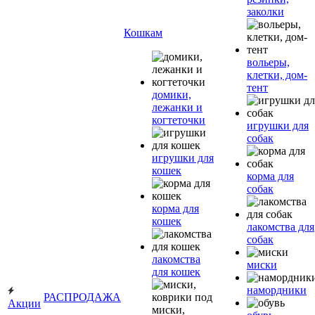
заколки
Кошкам
вольеры,
клетки, дом-
тент
домики,
лежанки и
когтеточки
игрушки для
собак
игрушки для
кошек
корма для
собак
корма для
кошек
лакомства для
собак
лакомства
миски
для кошек
намордники
РАСПРОДАЖА
Акции