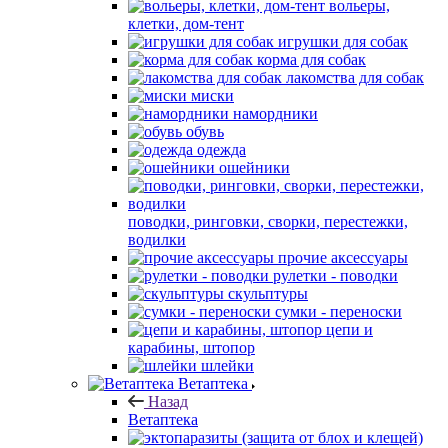
вольеры,
клетки, дом-тент
игрушки для собак
корма для собак
лакомства для собак
миски
намордники
обувь
одежда
ошейники
поводки, ринговки, сворки, перестежки,
водилки
прочие аксессуары
рулетки - поводки
скульптуры
сумки - переноски
цепи и
карабины, штопор
шлейки
Ветаптека
Назад
Ветаптека