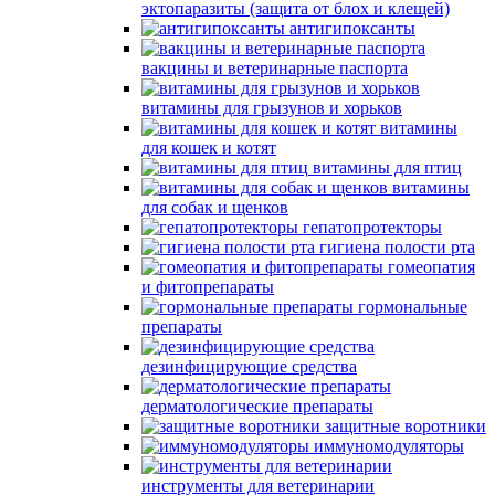
эктопаразиты (защита от блох и клещей)
антигипоксанты
вакцины и ветеринарные паспорта
витамины для грызунов и хорьков
витамины
для кошек и котят
витамины для птиц
витамины
для собак и щенков
гепатопротекторы
гигиена полости рта
гомеопатия
и фитопрепараты
гормональные
препараты
дезинфицирующие средства
дерматологические препараты
защитные воротники
иммуномодуляторы
инструменты для ветеринарии