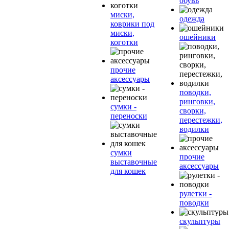
обувь
миски,
одежда
коврики под
миски,
ошейники
коготки
прочие
аксессуары
поводки,
ринговки,
сумки -
сворки,
переноски
перестежки,
водилки
сумки
прочие
выставочные
аксессуары
для кошек
рулетки -
поводки
скульптуры