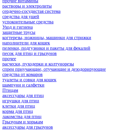
прочие витамины
растворы и электролиты
сердечно-сосудистая система
средства для ушей
успокоительные средства
Уход и гигиена
защитные трусы
когтерезы, ножницы, машинки для стрижки
наполнители для кошек
пеленки, подгузники и пакеты для фекалий
песок для птиц и грызунов
прочее
расчески, пуходерки и колтунорезы
спреи приучающие, отучающие и дезодорирующие
средства от комаров
туалеты и совки для кошек
шампуни и салфетки
Птицам
аксессуары для птиц
игрушки для птиц
клетки для птиц
корма для птиц
лакомства для птиц
Грызунам и хорькам
аксессуары для грызунов