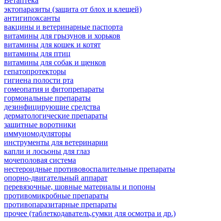
Ветаптека
эктопаразиты (защита от блох и клещей)
антигипоксанты
вакцины и ветеринарные паспорта
витамины для грызунов и хорьков
витамины для кошек и котят
витамины для птиц
витамины для собак и щенков
гепатопротекторы
гигиена полости рта
гомеопатия и фитопрепараты
гормональные препараты
дезинфицирующие средства
дерматологические препараты
защитные воротники
иммуномодуляторы
инструменты для ветеринарии
капли и лосьоны для глаз
мочеполовая система
нестероидные противовоспалительные препараты
опорно-двигательный аппарат
перевязочные, шовные материалы и попоны
противомикробные препараты
противопаразитарные препараты
прочее (таблеткодаватель,сумки для осмотра и др.)