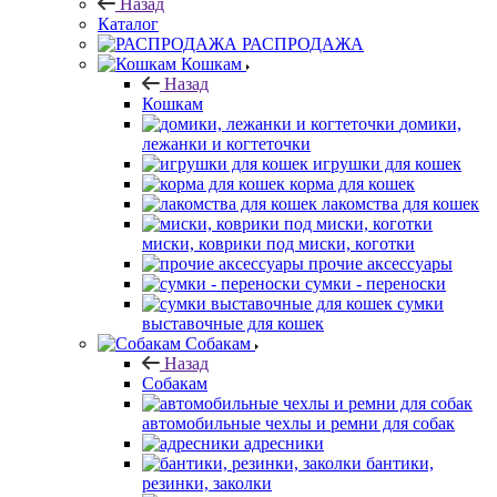
Назад
Каталог
РАСПРОДАЖА
Кошкам
Назад
Кошкам
домики,
лежанки и когтеточки
игрушки для кошек
корма для кошек
лакомства для кошек
миски, коврики под миски, коготки
прочие аксессуары
сумки - переноски
сумки
выставочные для кошек
Собакам
Назад
Собакам
автомобильные чехлы и ремни для собак
адресники
бантики,
резинки, заколки