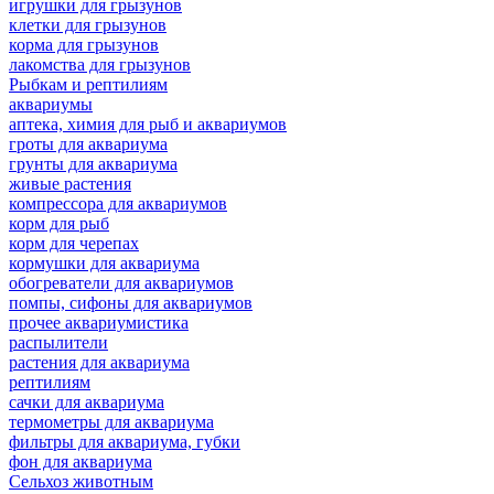
игрушки для грызунов
клетки для грызунов
корма для грызунов
лакомства для грызунов
Рыбкам и рептилиям
аквариумы
аптека, химия для рыб и аквариумов
гроты для аквариума
грунты для аквариума
живые растения
компрессора для аквариумов
корм для рыб
корм для черепах
кормушки для аквариума
обогреватели для аквариумов
помпы, сифоны для аквариумов
прочее аквариумистика
распылители
растения для аквариума
рептилиям
сачки для аквариума
термометры для аквариума
фильтры для аквариума, губки
фон для аквариума
Сельхоз животным