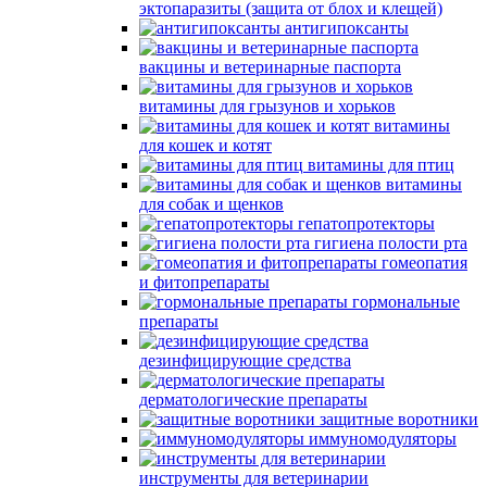
эктопаразиты (защита от блох и клещей)
антигипоксанты
вакцины и ветеринарные паспорта
витамины для грызунов и хорьков
витамины
для кошек и котят
витамины для птиц
витамины
для собак и щенков
гепатопротекторы
гигиена полости рта
гомеопатия
и фитопрепараты
гормональные
препараты
дезинфицирующие средства
дерматологические препараты
защитные воротники
иммуномодуляторы
инструменты для ветеринарии