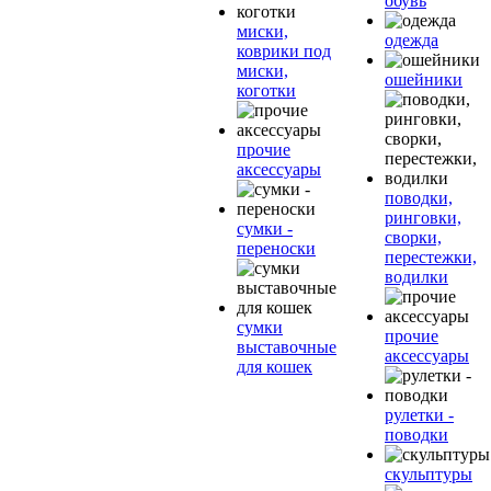
обувь
миски,
одежда
коврики под
миски,
ошейники
коготки
прочие
аксессуары
поводки,
ринговки,
сумки -
сворки,
переноски
перестежки,
водилки
сумки
прочие
выставочные
аксессуары
для кошек
рулетки -
поводки
скульптуры