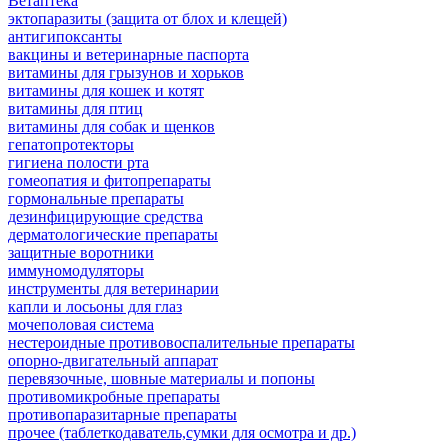
Ветаптека
эктопаразиты (защита от блох и клещей)
антигипоксанты
вакцины и ветеринарные паспорта
витамины для грызунов и хорьков
витамины для кошек и котят
витамины для птиц
витамины для собак и щенков
гепатопротекторы
гигиена полости рта
гомеопатия и фитопрепараты
гормональные препараты
дезинфицирующие средства
дерматологические препараты
защитные воротники
иммуномодуляторы
инструменты для ветеринарии
капли и лосьоны для глаз
мочеполовая система
нестероидные противовоспалительные препараты
опорно-двигательный аппарат
перевязочные, шовные материалы и попоны
противомикробные препараты
противопаразитарные препараты
прочее (таблеткодаватель,сумки для осмотра и др.)