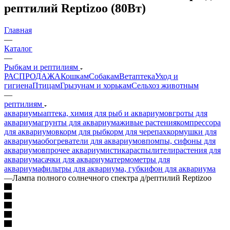
рептилий Reptizoo (80Вт)
Главная
—
Каталог
—
Рыбкам и рептилиям
РАСПРОДАЖА
Кошкам
Собакам
Ветаптека
Уход и
гигиена
Птицам
Грызунам и хорькам
Сельхоз животным
—
рептилиям
аквариумы
аптека, химия для рыб и аквариумов
гроты для
аквариума
грунты для аквариума
живые растения
компрессора
для аквариумов
корм для рыб
корм для черепах
кормушки для
аквариума
обогреватели для аквариумов
помпы, сифоны для
аквариумов
прочее аквариумистика
распылители
растения для
аквариума
сачки для аквариума
термометры для
аквариума
фильтры для аквариума, губки
фон для аквариума
—
Лампа полного солнечного спектра д/рептилий Reptizoo