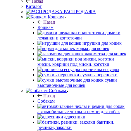
Назад
Каталог
РАСПРОДАЖА
Кошкам
Назад
Кошкам
домики,
лежанки и когтеточки
игрушки для кошек
корма для кошек
лакомства для кошек
миски, коврики под миски, коготки
прочие аксессуары
сумки - переноски
сумки
выставочные для кошек
Собакам
Назад
Собакам
автомобильные чехлы и ремни для собак
адресники
бантики,
резинки, заколки