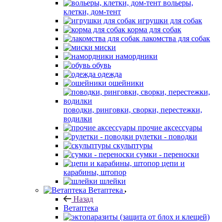
вольеры,
клетки, дом-тент
игрушки для собак
корма для собак
лакомства для собак
миски
намордники
обувь
одежда
ошейники
поводки, ринговки, сворки, перестежки,
водилки
прочие аксессуары
рулетки - поводки
скульптуры
сумки - переноски
цепи и
карабины, штопор
шлейки
Ветаптека
Назад
Ветаптека