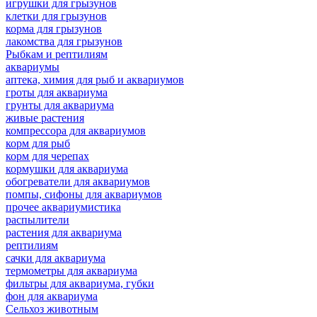
игрушки для грызунов
клетки для грызунов
корма для грызунов
лакомства для грызунов
Рыбкам и рептилиям
аквариумы
аптека, химия для рыб и аквариумов
гроты для аквариума
грунты для аквариума
живые растения
компрессора для аквариумов
корм для рыб
корм для черепах
кормушки для аквариума
обогреватели для аквариумов
помпы, сифоны для аквариумов
прочее аквариумистика
распылители
растения для аквариума
рептилиям
сачки для аквариума
термометры для аквариума
фильтры для аквариума, губки
фон для аквариума
Сельхоз животным