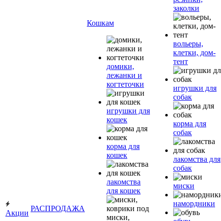
заколки
Кошкам
вольеры,
клетки, дом-
тент
домики,
лежанки и
когтеточки
игрушки для
собак
игрушки для
кошек
корма для
собак
корма для
кошек
лакомства для
собак
лакомства
миски
для кошек
намордники
РАСПРОДАЖА
Акции