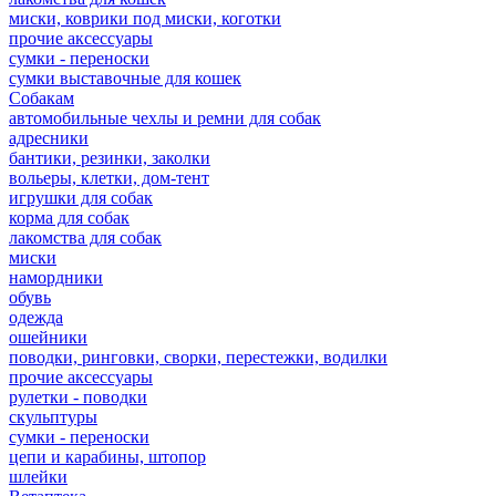
миски, коврики под миски, коготки
прочие аксессуары
сумки - переноски
сумки выставочные для кошек
Собакам
автомобильные чехлы и ремни для собак
адресники
бантики, резинки, заколки
вольеры, клетки, дом-тент
игрушки для собак
корма для собак
лакомства для собак
миски
намордники
обувь
одежда
ошейники
поводки, ринговки, сворки, перестежки, водилки
прочие аксессуары
рулетки - поводки
скульптуры
сумки - переноски
цепи и карабины, штопор
шлейки