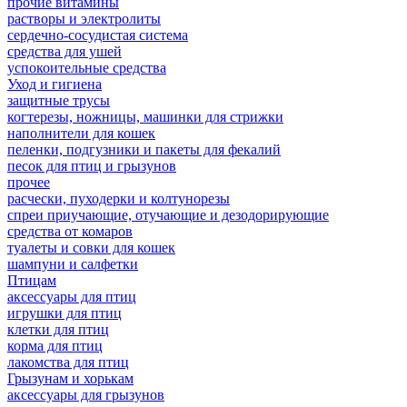
прочие витамины
растворы и электролиты
сердечно-сосудистая система
средства для ушей
успокоительные средства
Уход и гигиена
защитные трусы
когтерезы, ножницы, машинки для стрижки
наполнители для кошек
пеленки, подгузники и пакеты для фекалий
песок для птиц и грызунов
прочее
расчески, пуходерки и колтунорезы
спреи приучающие, отучающие и дезодорирующие
средства от комаров
туалеты и совки для кошек
шампуни и салфетки
Птицам
аксессуары для птиц
игрушки для птиц
клетки для птиц
корма для птиц
лакомства для птиц
Грызунам и хорькам
аксессуары для грызунов