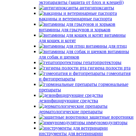
эктопаразиты (защита от блох и клещей)
антигипоксанты
вакцины и ветеринарные паспорта
витамины для грызунов и хорьков
витамины
для кошек и котят
витамины для птиц
витамины
для собак и щенков
гепатопротекторы
гигиена полости рта
гомеопатия
и фитопрепараты
гормональные
препараты
дезинфицирующие средства
дерматологические препараты
защитные воротники
иммуномодуляторы
инструменты для ветеринарии