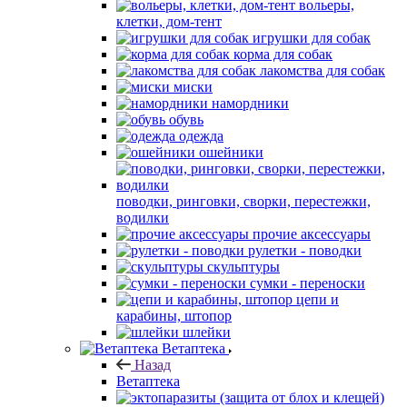
вольеры,
клетки, дом-тент
игрушки для собак
корма для собак
лакомства для собак
миски
намордники
обувь
одежда
ошейники
поводки, ринговки, сворки, перестежки,
водилки
прочие аксессуары
рулетки - поводки
скульптуры
сумки - переноски
цепи и
карабины, штопор
шлейки
Ветаптека
Назад
Ветаптека