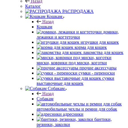
Назад
Каталог
РАСПРОДАЖА
Кошкам
Назад
Кошкам
домики,
лежанки и когтеточки
игрушки для кошек
корма для кошек
лакомства для кошек
миски, коврики под миски, коготки
прочие аксессуары
сумки - переноски
сумки
выставочные для кошек
Собакам
Назад
Собакам
автомобильные чехлы и ремни для собак
адресники
бантики,
резинки, заколки