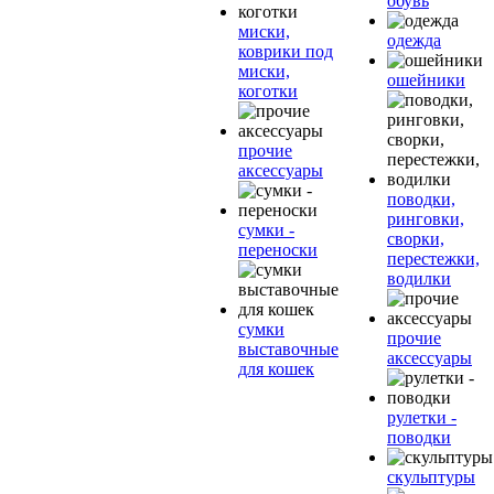
обувь
миски,
одежда
коврики под
миски,
ошейники
коготки
прочие
аксессуары
поводки,
ринговки,
сумки -
сворки,
переноски
перестежки,
водилки
сумки
прочие
выставочные
аксессуары
для кошек
рулетки -
поводки
скульптуры