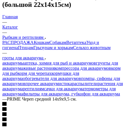
(большой 22x14x15см)
Главная
—
Каталог
—
Рыбкам и рептилиям
РАСПРОДАЖА
Кошкам
Собакам
Ветаптека
Уход и
гигиена
Птицам
Грызунам и хорькам
Сельхоз животным
—
гроты для аквариума
аквариумы
аптека, химия для рыб и аквариумов
грунты для
аквариума
живые растения
компрессора для аквариумов
корм
для рыб
корм для черепах
кормушки для
аквариума
обогреватели для аквариумов
помпы, сифоны для
аквариумов
прочее аквариумистика
распылители
растения для
аквариума
рептилиям
сачки для аквариума
термометры для
аквариума
фильтры для аквариума, губки
фон для аквариума
—
PRIME Череп средний 14x9x9,5 см.