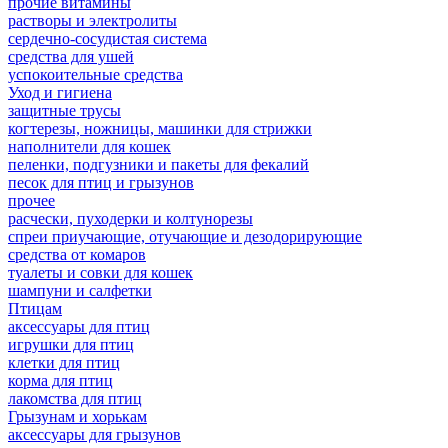
прочие витамины
растворы и электролиты
сердечно-сосудистая система
средства для ушей
успокоительные средства
Уход и гигиена
защитные трусы
когтерезы, ножницы, машинки для стрижки
наполнители для кошек
пеленки, подгузники и пакеты для фекалий
песок для птиц и грызунов
прочее
расчески, пуходерки и колтунорезы
спреи приучающие, отучающие и дезодорирующие
средства от комаров
туалеты и совки для кошек
шампуни и салфетки
Птицам
аксессуары для птиц
игрушки для птиц
клетки для птиц
корма для птиц
лакомства для птиц
Грызунам и хорькам
аксессуары для грызунов