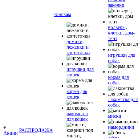
заколки
Кошкам
вольеры,
клетки, дом-
тент
домики,
лежанки и
когтеточки
игрушки для
собак
игрушки для
кошек
корма для
собак
корма для
кошек
лакомства для
собак
лакомства
миски
для кошек
намордники
РАСПРОДАЖА
Акции