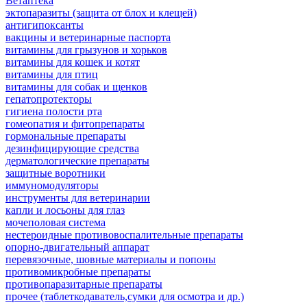
Ветаптека
эктопаразиты (защита от блох и клещей)
антигипоксанты
вакцины и ветеринарные паспорта
витамины для грызунов и хорьков
витамины для кошек и котят
витамины для птиц
витамины для собак и щенков
гепатопротекторы
гигиена полости рта
гомеопатия и фитопрепараты
гормональные препараты
дезинфицирующие средства
дерматологические препараты
защитные воротники
иммуномодуляторы
инструменты для ветеринарии
капли и лосьоны для глаз
мочеполовая система
нестероидные противовоспалительные препараты
опорно-двигательный аппарат
перевязочные, шовные материалы и попоны
противомикробные препараты
противопаразитарные препараты
прочее (таблеткодаватель,сумки для осмотра и др.)