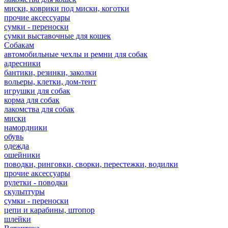
миски, коврики под миски, коготки
прочие аксессуары
сумки - переноски
сумки выставочные для кошек
Собакам
автомобильные чехлы и ремни для собак
адресники
бантики, резинки, заколки
вольеры, клетки, дом-тент
игрушки для собак
корма для собак
лакомства для собак
миски
намордники
обувь
одежда
ошейники
поводки, ринговки, сворки, перестежки, водилки
прочие аксессуары
рулетки - поводки
скульптуры
сумки - переноски
цепи и карабины, штопор
шлейки