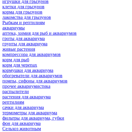
игрушки для грызунов
клетки для грызунов
корма для грызунов
лакомства для грызунов
Рыбкам и рептилиям
аквариумы
аптека, химия для рыб и аквариумов
гроты для аквариума
грунты для аквариума
живые растения
компрессора для аквариумов
корм для рыб
корм для черепах
кормушки для аквариума
обогреватели для аквариумов
помпы, сифоны для аквариумов
прочее аквариумистика
распылители
растения для аквариума
рептилиям
сачки для аквариума
термометры для аквариума
фильтры для аквариума, губки
фон для аквариума
Сельхоз животным