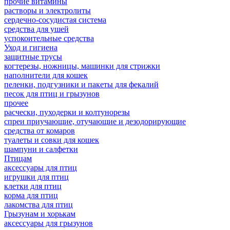
прочие витамины
растворы и электролиты
сердечно-сосудистая система
средства для ушей
успокоительные средства
Уход и гигиена
защитные трусы
когтерезы, ножницы, машинки для стрижки
наполнители для кошек
пеленки, подгузники и пакеты для фекалий
песок для птиц и грызунов
прочее
расчески, пуходерки и колтунорезы
спреи приучающие, отучающие и дезодорирующие
средства от комаров
туалеты и совки для кошек
шампуни и салфетки
Птицам
аксессуары для птиц
игрушки для птиц
клетки для птиц
корма для птиц
лакомства для птиц
Грызунам и хорькам
аксессуары для грызунов