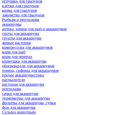
игрушки для грызунов
клетки для грызунов
корма для грызунов
лакомства для грызунов
Рыбкам и рептилиям
аквариумы
аптека, химия для рыб и аквариумов
гроты для аквариума
грунты для аквариума
живые растения
компрессора для аквариумов
корм для рыб
корм для черепах
кормушки для аквариума
обогреватели для аквариумов
помпы, сифоны для аквариумов
прочее аквариумистика
распылители
растения для аквариума
рептилиям
сачки для аквариума
термометры для аквариума
фильтры для аквариума, губки
фон для аквариума
Сельхоз животным