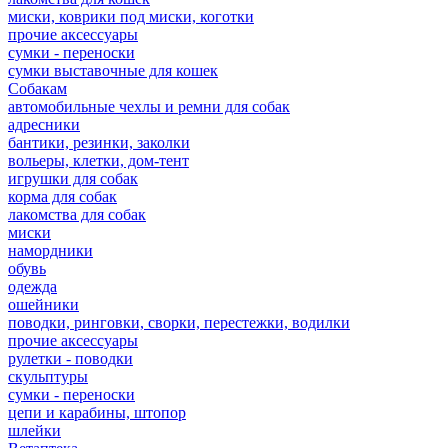
миски, коврики под миски, коготки
прочие аксессуары
сумки - переноски
сумки выставочные для кошек
Собакам
автомобильные чехлы и ремни для собак
адресники
бантики, резинки, заколки
вольеры, клетки, дом-тент
игрушки для собак
корма для собак
лакомства для собак
миски
намордники
обувь
одежда
ошейники
поводки, ринговки, сворки, перестежки, водилки
прочие аксессуары
рулетки - поводки
скульптуры
сумки - переноски
цепи и карабины, штопор
шлейки