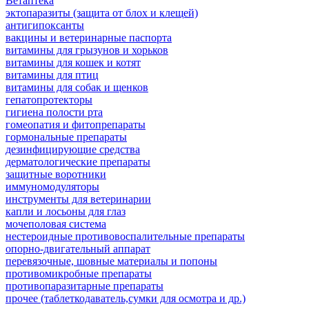
Ветаптека
эктопаразиты (защита от блох и клещей)
антигипоксанты
вакцины и ветеринарные паспорта
витамины для грызунов и хорьков
витамины для кошек и котят
витамины для птиц
витамины для собак и щенков
гепатопротекторы
гигиена полости рта
гомеопатия и фитопрепараты
гормональные препараты
дезинфицирующие средства
дерматологические препараты
защитные воротники
иммуномодуляторы
инструменты для ветеринарии
капли и лосьоны для глаз
мочеполовая система
нестероидные противовоспалительные препараты
опорно-двигательный аппарат
перевязочные, шовные материалы и попоны
противомикробные препараты
противопаразитарные препараты
прочее (таблеткодаватель,сумки для осмотра и др.)