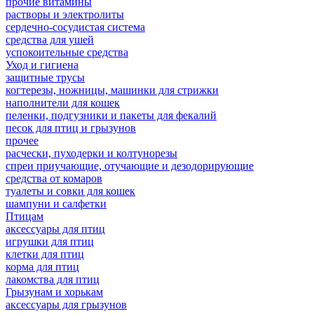
прочие витамины
растворы и электролиты
сердечно-сосудистая система
средства для ушей
успокоительные средства
Уход и гигиена
защитные трусы
когтерезы, ножницы, машинки для стрижки
наполнители для кошек
пеленки, подгузники и пакеты для фекалий
песок для птиц и грызунов
прочее
расчески, пуходерки и колтунорезы
спреи приучающие, отучающие и дезодорирующие
средства от комаров
туалеты и совки для кошек
шампуни и салфетки
Птицам
аксессуары для птиц
игрушки для птиц
клетки для птиц
корма для птиц
лакомства для птиц
Грызунам и хорькам
аксессуары для грызунов