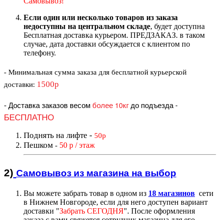
Самовывоз!
Если один или несколько товаров из заказа
недоступны на центральном складе
, будет доступна
Бесплатная доставка курьером. ПРЕДЗАКАЗ. в таком
случае, дата доставки обсуждается с клиентом по
телефону.
- Минимальная сумма
заказа для бесплатной курьерской
1500р
доставки
:
-
Доставка заказов весом
более 10кг
до подъезда
-
БЕСПЛАТНО
Поднять на лифте
-
50р
Пешком
50 р / этаж
-
2)
Самовывоз из магазин
а на выбор
Вы можете забрать товар в одном из
18 магазинов
сети
в Нижнем Новгороде, если для него доступен вариант
доставк
и "
Забрать СЕГОДНЯ
".
После оформления
заказа с вами свяжется сотрудник магазина для его