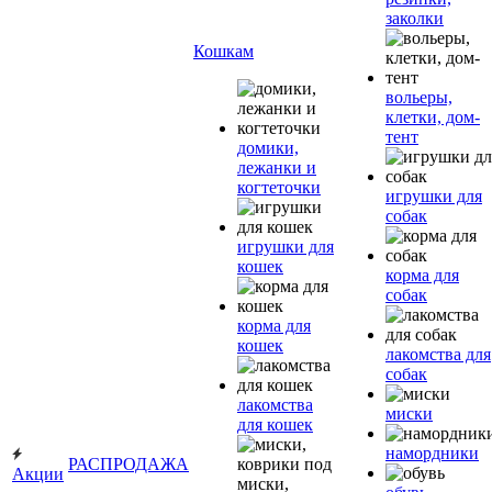
заколки
Кошкам
вольеры,
клетки, дом-
тент
домики,
лежанки и
когтеточки
игрушки для
собак
игрушки для
кошек
корма для
собак
корма для
кошек
лакомства для
собак
лакомства
миски
для кошек
намордники
РАСПРОДАЖА
Акции