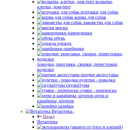
вольеры,
клетки, дом-тент
игрушки для собак
корма для собак
лакомства для собак
миски
намордники
обувь
одежда
ошейники
поводки, ринговки, сворки, перестежки,
водилки
прочие аксессуары
рулетки - поводки
скульптуры
сумки - переноски
цепи и
карабины, штопор
шлейки
Ветаптека
Назад
Ветаптека