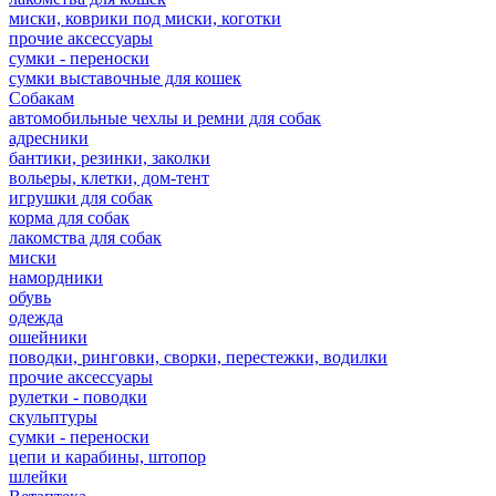
миски, коврики под миски, коготки
прочие аксессуары
сумки - переноски
сумки выставочные для кошек
Собакам
автомобильные чехлы и ремни для собак
адресники
бантики, резинки, заколки
вольеры, клетки, дом-тент
игрушки для собак
корма для собак
лакомства для собак
миски
намордники
обувь
одежда
ошейники
поводки, ринговки, сворки, перестежки, водилки
прочие аксессуары
рулетки - поводки
скульптуры
сумки - переноски
цепи и карабины, штопор
шлейки