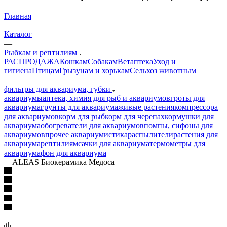
Главная
—
Каталог
—
Рыбкам и рептилиям
РАСПРОДАЖА
Кошкам
Собакам
Ветаптека
Уход и
гигиена
Птицам
Грызунам и хорькам
Сельхоз животным
—
фильтры для аквариума, губки
аквариумы
аптека, химия для рыб и аквариумов
гроты для
аквариума
грунты для аквариума
живые растения
компрессора
для аквариумов
корм для рыб
корм для черепах
кормушки для
аквариума
обогреватели для аквариумов
помпы, сифоны для
аквариумов
прочее аквариумистика
распылители
растения для
аквариума
рептилиям
сачки для аквариума
термометры для
аквариума
фон для аквариума
—
ALEAS Биокерамика Медоса