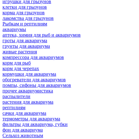
игрушки для грызунов
клетки для грызунов
корма для грызунов
лакомства для грызунов
Рыбкам и рептилиям
аквариумы
аптека, химия для рыб и аквариумов
гроты для аквариума
грунты для аквариума
живые растения
компрессора для аквариумов
корм для рыб
корм для черепах
кормушки для аквариума
обогреватели для аквариумов
помпы, сифоны для аквариумов
прочее аквариумистика
распылители
растения для аквариума
рептилиям
сачки для аквариума
термометры для аквариума
фильтры для аквариума, губки
фон для аквариума
Сельхоз животным