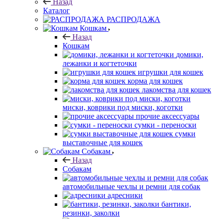
Назад
Каталог
РАСПРОДАЖА
Кошкам
Назад
Кошкам
домики,
лежанки и когтеточки
игрушки для кошек
корма для кошек
лакомства для кошек
миски, коврики под миски, коготки
прочие аксессуары
сумки - переноски
сумки
выставочные для кошек
Собакам
Назад
Собакам
автомобильные чехлы и ремни для собак
адресники
бантики,
резинки, заколки