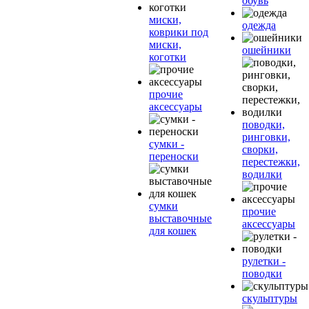
обувь
миски,
одежда
коврики под
миски,
ошейники
коготки
прочие
аксессуары
поводки,
ринговки,
сумки -
сворки,
переноски
перестежки,
водилки
сумки
прочие
выставочные
аксессуары
для кошек
рулетки -
поводки
скульптуры