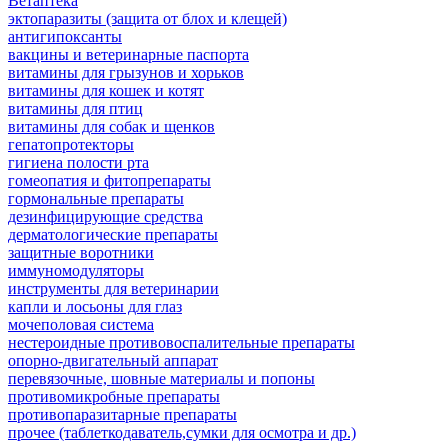
Ветаптека
эктопаразиты (защита от блох и клещей)
антигипоксанты
вакцины и ветеринарные паспорта
витамины для грызунов и хорьков
витамины для кошек и котят
витамины для птиц
витамины для собак и щенков
гепатопротекторы
гигиена полости рта
гомеопатия и фитопрепараты
гормональные препараты
дезинфицирующие средства
дерматологические препараты
защитные воротники
иммуномодуляторы
инструменты для ветеринарии
капли и лосьоны для глаз
мочеполовая система
нестероидные противовоспалительные препараты
опорно-двигательный аппарат
перевязочные, шовные материалы и попоны
противомикробные препараты
противопаразитарные препараты
прочее (таблеткодаватель,сумки для осмотра и др.)