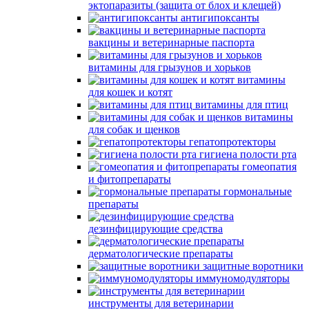
эктопаразиты (защита от блох и клещей)
антигипоксанты
вакцины и ветеринарные паспорта
витамины для грызунов и хорьков
витамины
для кошек и котят
витамины для птиц
витамины
для собак и щенков
гепатопротекторы
гигиена полости рта
гомеопатия
и фитопрепараты
гормональные
препараты
дезинфицирующие средства
дерматологические препараты
защитные воротники
иммуномодуляторы
инструменты для ветеринарии