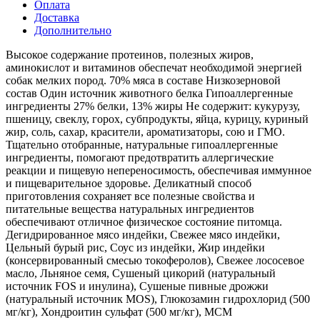
Оплата
Доставка
Дополнительно
Высокое содержание протеинов, полезных жиров,
аминокислот и витаминов обеспечат необходимой энергией
собак мелких пород. 70% мяса в составе Низкозерновой
состав Один источник животного белка Гипоаллергенные
ингредиенты 27% белки, 13% жиры Не содержит: кукурузу,
пшеницу, свеклу, горох, субпродукты, яйца, курицу, куриный
жир, соль, сахар, красители, ароматизаторы, сою и ГМО.
Тщательно отобранные, натуральные гипоаллергенные
ингредиенты, помогают предотвратить аллергические
реакции и пищевую непереносимость, обеспечивая иммунное
и пищеварительное здоровье. Деликатный способ
приготовления сохраняет все полезные свойства и
питательные вещества натуральных ингредиентов
обеспечивают отличное физическое состояние питомца.
Дегидрированное мясо индейки, Свежее мясо индейки,
Цельный бурый рис, Соус из индейки, Жир индейки
(консервированный смесью токоферолов), Свежее лососевое
масло, Льняное семя, Сушеный цикорий (натуральный
источник FOS и инулина), Cушеные пивные дрожжи
(натуральный источник MOS), Глюкозамин гидрохлорид (500
мг/кг), Хондроитин сульфат (500 мг/кг), МСМ