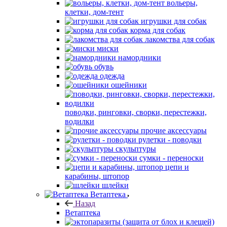
вольеры,
клетки, дом-тент
игрушки для собак
корма для собак
лакомства для собак
миски
намордники
обувь
одежда
ошейники
поводки, ринговки, сворки, перестежки,
водилки
прочие аксессуары
рулетки - поводки
скульптуры
сумки - переноски
цепи и
карабины, штопор
шлейки
Ветаптека
Назад
Ветаптека