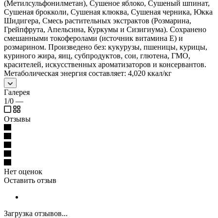
(Метилсульфонилметан), Cушеное яблоко, Cушеный шпинат,
Cушеная брокколи, Cушеная клюква, Cушеная черника, Юкка
Шидигера, Смесь растительных экстрактов (Розмарина,
Грейпфрута, Апельсина, Куркумы и Сизигиума). Сохранено
смешанными токоферолами (источник витамина Е) и
розмарином. Произведено без: кукурузы, пшеницы, курицы,
куриного жира, яиц, субпродуктов, сои, глютена, ГМО,
красителей, искусственных ароматизаторов и консервантов.
Метаболическая энергия составляет: 4,020 ккал/кг
Галерея
1/0
—
Отзывы
Нет оценок
Оставить отзыв
Загрузка отзывов...