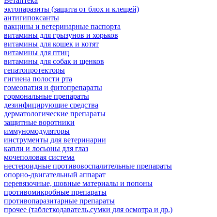
Ветаптека
эктопаразиты (защита от блох и клещей)
антигипоксанты
вакцины и ветеринарные паспорта
витамины для грызунов и хорьков
витамины для кошек и котят
витамины для птиц
витамины для собак и щенков
гепатопротекторы
гигиена полости рта
гомеопатия и фитопрепараты
гормональные препараты
дезинфицирующие средства
дерматологические препараты
защитные воротники
иммуномодуляторы
инструменты для ветеринарии
капли и лосьоны для глаз
мочеполовая система
нестероидные противовоспалительные препараты
опорно-двигательный аппарат
перевязочные, шовные материалы и попоны
противомикробные препараты
противопаразитарные препараты
прочее (таблеткодаватель,сумки для осмотра и др.)