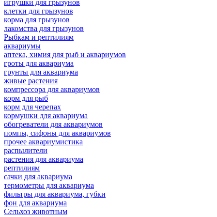
игрушки для грызунов
клетки для грызунов
корма для грызунов
лакомства для грызунов
Рыбкам и рептилиям
аквариумы
аптека, химия для рыб и аквариумов
гроты для аквариума
грунты для аквариума
живые растения
компрессора для аквариумов
корм для рыб
корм для черепах
кормушки для аквариума
обогреватели для аквариумов
помпы, сифоны для аквариумов
прочее аквариумистика
распылители
растения для аквариума
рептилиям
сачки для аквариума
термометры для аквариума
фильтры для аквариума, губки
фон для аквариума
Сельхоз животным