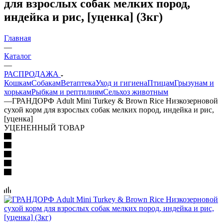
для взрослых собак мелких пород,
индейка и рис, [уценка] (3кг)
Главная
—
Каталог
—
РАСПРОДАЖА
Кошкам
Собакам
Ветаптека
Уход и гигиена
Птицам
Грызунам и
хорькам
Рыбкам и рептилиям
Сельхоз животным
—
ГРАНДОРФ Adult Mini Turkey & Brown Rice Низкозерновой
сухой корм для взрослых собак мелких пород, индейка и рис,
[уценка]
УЦЕНЕННЫЙ ТОВАР