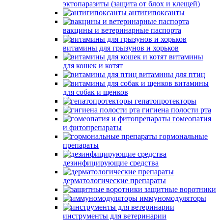
эктопаразиты (защита от блох и клещей)
антигипоксанты
вакцины и ветеринарные паспорта
витамины для грызунов и хорьков
витамины
для кошек и котят
витамины для птиц
витамины
для собак и щенков
гепатопротекторы
гигиена полости рта
гомеопатия
и фитопрепараты
гормональные
препараты
дезинфицирующие средства
дерматологические препараты
защитные воротники
иммуномодуляторы
инструменты для ветеринарии