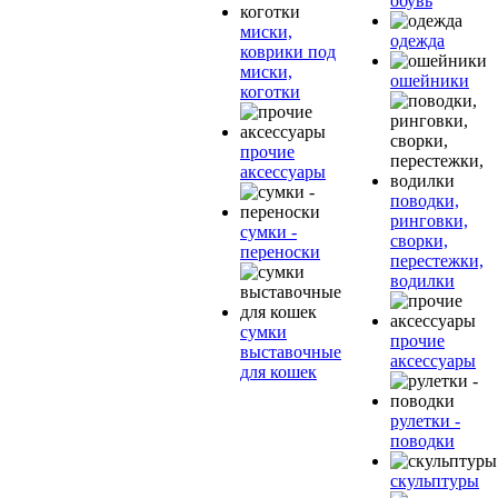
обувь
миски,
одежда
коврики под
миски,
ошейники
коготки
прочие
аксессуары
поводки,
ринговки,
сумки -
сворки,
переноски
перестежки,
водилки
сумки
прочие
выставочные
аксессуары
для кошек
рулетки -
поводки
скульптуры