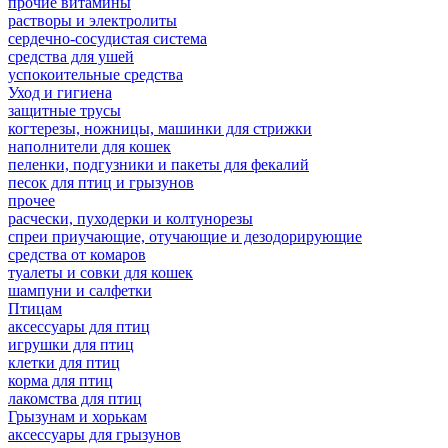
прочие витамины
растворы и электролиты
сердечно-сосудистая система
средства для ушей
успокоительные средства
Уход и гигиена
защитные трусы
когтерезы, ножницы, машинки для стрижки
наполнители для кошек
пеленки, подгузники и пакеты для фекалий
песок для птиц и грызунов
прочее
расчески, пуходерки и колтунорезы
спреи приучающие, отучающие и дезодорирующие
средства от комаров
туалеты и совки для кошек
шампуни и салфетки
Птицам
аксессуары для птиц
игрушки для птиц
клетки для птиц
корма для птиц
лакомства для птиц
Грызунам и хорькам
аксессуары для грызунов