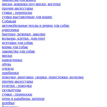
миски, коврики под миски, коготки
прочие аксессуары
сумки - переноски
сумки выставочные для кошек
Собакам
автомобильные чехлы и ремни для собак
адресники
бантики, резинки, заколки
вольеры, клетки, дом-тент
игрушки для собак
корма для собак
лакомства для собак
миски
намордники
обувь
одежда
ошейники
поводки, ринговки, сворки, перестежки, водилки
прочие аксессуары
рулетки - поводки
скульптуры
сумки - переноски
цепи и карабины, штопор
шлейки