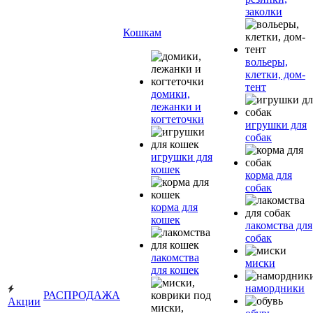
заколки
Кошкам
вольеры,
клетки, дом-
тент
домики,
лежанки и
когтеточки
игрушки для
собак
игрушки для
кошек
корма для
собак
корма для
кошек
лакомства для
собак
лакомства
миски
для кошек
намордники
РАСПРОДАЖА
Акции