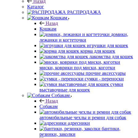
Назад
Каталог
РАСПРОДАЖА
Кошкам
Назад
Кошкам
домики,
лежанки и когтеточки
игрушки для кошек
корма для кошек
лакомства для кошек
миски, коврики под миски, коготки
прочие аксессуары
сумки - переноски
сумки
выставочные для кошек
Собакам
Назад
Собакам
автомобильные чехлы и ремни для собак
адресники
бантики,
резинки, заколки