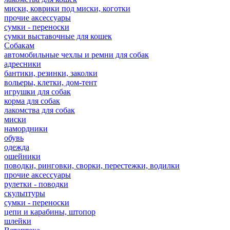
миски, коврики под миски, коготки
прочие аксессуары
сумки - переноски
сумки выставочные для кошек
Собакам
автомобильные чехлы и ремни для собак
адресники
бантики, резинки, заколки
вольеры, клетки, дом-тент
игрушки для собак
корма для собак
лакомства для собак
миски
намордники
обувь
одежда
ошейники
поводки, ринговки, сворки, перестежки, водилки
прочие аксессуары
рулетки - поводки
скульптуры
сумки - переноски
цепи и карабины, штопор
шлейки