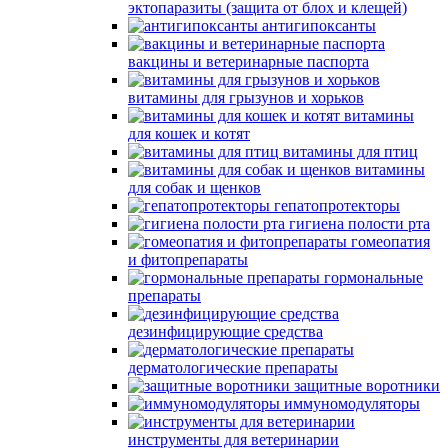
эктопаразиты (защита от блох и клещей)
антигипоксанты
вакцины и ветеринарные паспорта
витамины для грызунов и хорьков
витамины
для кошек и котят
витамины для птиц
витамины
для собак и щенков
гепатопротекторы
гигиена полости рта
гомеопатия
и фитопрепараты
гормональные
препараты
дезинфицирующие средства
дерматологические препараты
защитные воротники
иммуномодуляторы
инструменты для ветеринарии