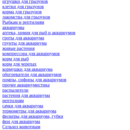
игрушки для грызунов
клетки для грызунов
корма для грызунов
лакомства для грызунов
Рыбкам и рептилиям
аквариумы
аптека, химия для рыб и аквариумов
гроты для аквариума
грунты для аквариума
живые растения
компрессора для аквариумов
корм для рыб
корм для черепах
кормушки для аквариума
обогреватели для аквариумов
помпы, сифоны для аквариумов
прочее аквариумистика
распылители
растения для аквариума
рептилиям
сачки для аквариума
термометры для аквариума
фильтры для аквариума, губки
фон для аквариума
Сельхоз животным