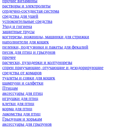
прочие витамины
растворы и электролиты
сердечно-сосудистая система
средства для ушей
успокоительные средства
Уход и гигиена
защитные трусы
когтерезы, ножницы, машинки для стрижки
наполнители для кошек
пеленки, подгузники и пакеты для фекалий
песок для птиц и грызунов
прочее
расчески, пуходерки и колтунорезы
спреи приучающие, отучающие и дезодорирующие
средства от комаров
туалеты и совки для кошек
шампуни и салфетки
Птицам
аксессуары для птиц
игрушки для птиц
клетки для птиц
корма для птиц
лакомства для птиц
Грызунам и хорькам
аксессуары для грызунов