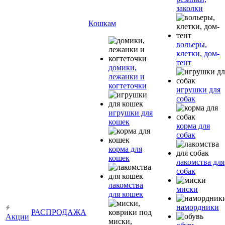
заколки
Кошкам
вольеры,
клетки, дом-
тент
домики,
лежанки и
когтеточки
игрушки для
собак
игрушки для
кошек
корма для
собак
корма для
кошек
лакомства для
собак
лакомства
миски
для кошек
намордники
РАСПРОДАЖА
Акции