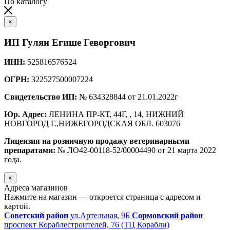
По каталогу
×
ИП Гулян Егише Геворгович
ИНН:
525816576524
ОГРН:
322527500007224
Свидетельство ИП:
№ 634328844 от 21.01.2022г
Юр. Адрес:
ЛЕНИНА ПР-КТ, 44Г, , 14, НИЖНИЙ
НОВГОРОД Г.,НИЖЕГОРОДСКАЯ ОБЛ. 603076
Лицензия на розничную продажу ветеринарными
препаратами:
№ ЛО42-00118-52/00004490 от 21 марта 2022
года.
×
Адреса магазинов
Нажмите на магазин — откроется страница с адресом и
картой.
Советский район
ул.Артельная, 9Б
Сормовский район
проспект Кораблестроителей, 76 (ТЦ Корабли)