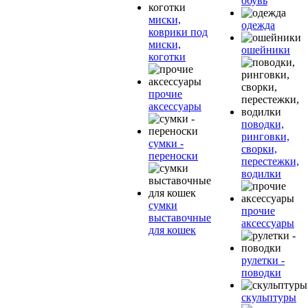
обувь
миски,
одежда
коврики под
миски,
ошейники
коготки
прочие
аксессуары
поводки,
ринговки,
сумки -
сворки,
переноски
перестежки,
водилки
сумки
прочие
выставочные
аксессуары
для кошек
рулетки -
поводки
скульптуры