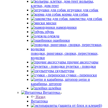
вольеры,
клетки, дом-тент
игрушки для собак
корма для собак
лакомства для собак
миски
намордники
обувь
одежда
ошейники
поводки, ринговки, сворки, перестежки,
водилки
прочие аксессуары
рулетки - поводки
скульптуры
сумки - переноски
цепи и
карабины, штопор
шлейки
Ветаптека
Назад
Ветаптека