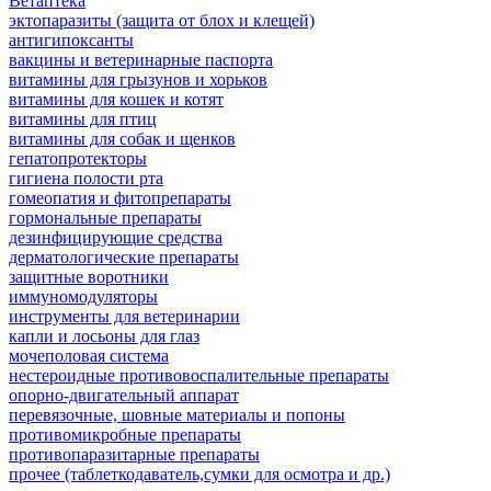
Ветаптека
эктопаразиты (защита от блох и клещей)
антигипоксанты
вакцины и ветеринарные паспорта
витамины для грызунов и хорьков
витамины для кошек и котят
витамины для птиц
витамины для собак и щенков
гепатопротекторы
гигиена полости рта
гомеопатия и фитопрепараты
гормональные препараты
дезинфицирующие средства
дерматологические препараты
защитные воротники
иммуномодуляторы
инструменты для ветеринарии
капли и лосьоны для глаз
мочеполовая система
нестероидные противовоспалительные препараты
опорно-двигательный аппарат
перевязочные, шовные материалы и попоны
противомикробные препараты
противопаразитарные препараты
прочее (таблеткодаватель,сумки для осмотра и др.)