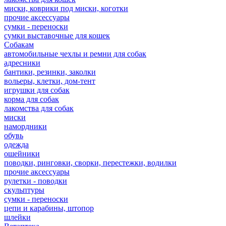
миски, коврики под миски, коготки
прочие аксессуары
сумки - переноски
сумки выставочные для кошек
Собакам
автомобильные чехлы и ремни для собак
адресники
бантики, резинки, заколки
вольеры, клетки, дом-тент
игрушки для собак
корма для собак
лакомства для собак
миски
намордники
обувь
одежда
ошейники
поводки, ринговки, сворки, перестежки, водилки
прочие аксессуары
рулетки - поводки
скульптуры
сумки - переноски
цепи и карабины, штопор
шлейки