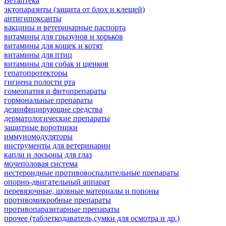
Ветаптека
эктопаразиты (защита от блох и клещей)
антигипоксанты
вакцины и ветеринарные паспорта
витамины для грызунов и хорьков
витамины для кошек и котят
витамины для птиц
витамины для собак и щенков
гепатопротекторы
гигиена полости рта
гомеопатия и фитопрепараты
гормональные препараты
дезинфицирующие средства
дерматологические препараты
защитные воротники
иммуномодуляторы
инструменты для ветеринарии
капли и лосьоны для глаз
мочеполовая система
нестероидные противовоспалительные препараты
опорно-двигательный аппарат
перевязочные, шовные материалы и попоны
противомикробные препараты
противопаразитарные препараты
прочее (таблеткодаватель,сумки для осмотра и др.)