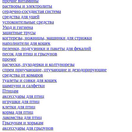
прочие витамины
растворы и электролиты
сердечно-сосудистая система
средства для ушей
успокоительные средства
Уход и гигиена
защитные трусы
когтерезы, ножницы, машинки для стрижки
наполнители для кошек
пеленки, подгузники и пакеты для фекалий
песок для птиц и грызунов
прочее
расчески, пуходерки и колтунорезы
спреи приучающие, отучающие и дезодорирующие
средства от комаров
туалеты и совки для кошек
шампуни и салфетки
Птицам
аксессуары для птиц
игрушки для птиц
клетки для птиц
корма для птиц
лакомства для птиц
Грызунам и хорькам
аксессуары для грызунов