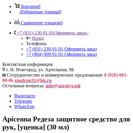
Корзина
0
Избранные товары
0
Сравнение товаров
0
+7 (831) 230-91-91
Оформить заказ
Назад
Телефоны
+7 (831) 230-91-91
Оформить заказ
+7 (904) 909-91-91
Оформить заказ
Контактная информация
г. Н. Новгород, ул. Артельная, 9Б
Сотрудничество и коммерческие предложения:
8 (920) 003-
80-06
zoodrug31@bk.ru
Остальные вопросы:
info@зоодруг.рф
Вконтакте
Telegram
WhatsApp
Apicenna Редеза защитное средство для
рук, [уценка] (30 мл)