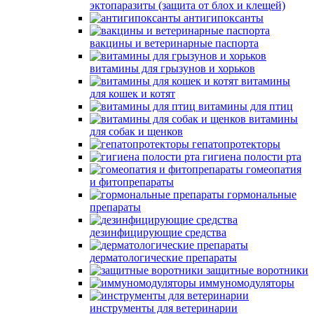
эктопаразиты (защита от блох и клещей)
антигипоксанты
вакцины и ветеринарные паспорта
витамины для грызунов и хорьков
витамины
для кошек и котят
витамины для птиц
витамины
для собак и щенков
гепатопротекторы
гигиена полости рта
гомеопатия
и фитопрепараты
гормональные
препараты
дезинфицирующие средства
дерматологические препараты
защитные воротники
иммуномодуляторы
инструменты для ветеринарии