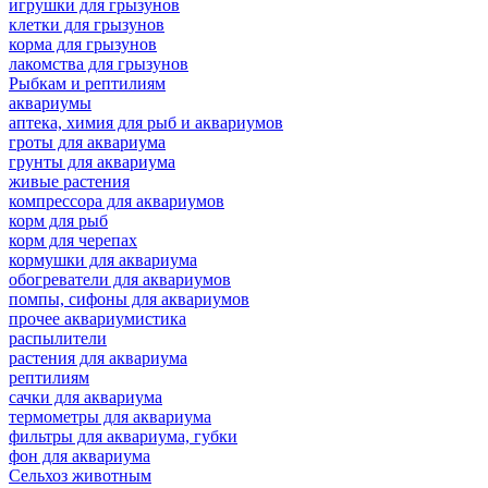
игрушки для грызунов
клетки для грызунов
корма для грызунов
лакомства для грызунов
Рыбкам и рептилиям
аквариумы
аптека, химия для рыб и аквариумов
гроты для аквариума
грунты для аквариума
живые растения
компрессора для аквариумов
корм для рыб
корм для черепах
кормушки для аквариума
обогреватели для аквариумов
помпы, сифоны для аквариумов
прочее аквариумистика
распылители
растения для аквариума
рептилиям
сачки для аквариума
термометры для аквариума
фильтры для аквариума, губки
фон для аквариума
Сельхоз животным