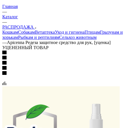
Главная
—
Каталог
—
РАСПРОДАЖА
Кошкам
Собакам
Ветаптека
Уход и гигиена
Птицам
Грызунам и
хорькам
Рыбкам и рептилиям
Сельхоз животным
—
Apicenna Редеза защитное средство для рук, [уценка]
УЦЕНЕННЫЙ ТОВАР