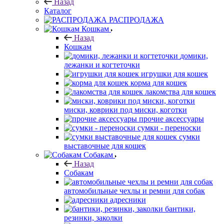
Назад
Каталог
РАСПРОДАЖА
Кошкам
Назад
Кошкам
домики,
лежанки и когтеточки
игрушки для кошек
корма для кошек
лакомства для кошек
миски, коврики под миски, коготки
прочие аксессуары
сумки - переноски
сумки
выставочные для кошек
Собакам
Назад
Собакам
автомобильные чехлы и ремни для собак
адресники
бантики,
резинки, заколки