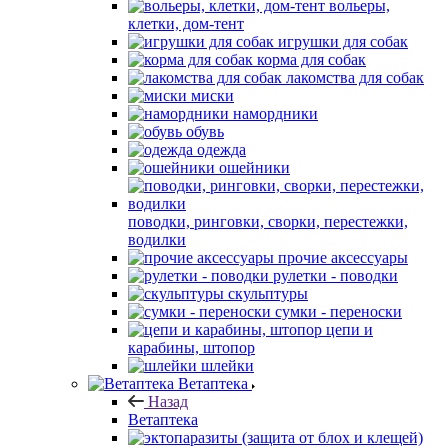
вольеры,
клетки, дом-тент
игрушки для собак
корма для собак
лакомства для собак
миски
намордники
обувь
одежда
ошейники
поводки, ринговки, сворки, перестежки,
водилки
прочие аксессуары
рулетки - поводки
скульптуры
сумки - переноски
цепи и
карабины, штопор
шлейки
Ветаптека
Назад
Ветаптека