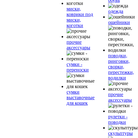
обувь
миски,
одежда
коврики под
миски,
ошейники
коготки
прочие
аксессуары
поводки,
ринговки,
сумки -
сворки,
переноски
перестежки,
водилки
сумки
прочие
выставочные
аксессуары
для кошек
рулетки -
поводки
скульптуры