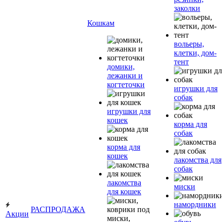
заколки
Кошкам
вольеры,
клетки, дом-
тент
домики,
лежанки и
когтеточки
игрушки для
собак
игрушки для
кошек
корма для
собак
корма для
кошек
лакомства для
собак
лакомства
миски
для кошек
намордники
РАСПРОДАЖА
Акции