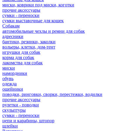
миски, коврики под миски, коготки
прочие аксессуары
сумки - переноски
сумки выставочные для кошек
Собакам
автомобильные чехлы и ремни для собак
адресники
бантики, резинки, заколки
вольеры, клетки, дом-тент
игрушки для собак
корма для собак
лакомства для собак
миски
намордники
обувь
одежда
ошейники
поводки, ринговки, сворки, перестежки, водилки
прочие аксессуары
рулетки - поводки
скульптуры
сумки - переноски
цепи и карабины, штопор
шлейки