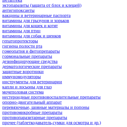
Ветаптека
эктопаразиты (защита от блох и клещей)
антигипоксанты
вакцины и ветеринарные паспорта
витамины для грызунов и хорьков
витамины для кошек и котят
витамины для птиц
витамины для собак и щенков
гепатопротекторы
гигиена полости рта
гомеопатия и фитопрепараты
гормональные препараты
дезинфицирующие средства
дерматологические препараты
защитные воротники
иммуномодуляторы
инструменты для ветеринарии
капли и лосьоны для глаз
мочеполовая система
нестероидные противовоспалительные препараты
опорно-двигательный аппарат
перевязочные, шовные материалы и попоны
противомикробные препараты
противопаразитарные препараты
прочее (таблеткодаватель,сумки для осмотра и др.)