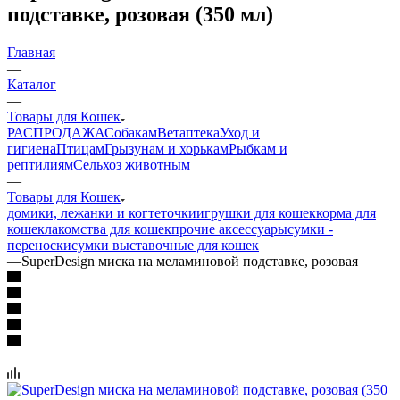
подставке, розовая (350 мл)
Главная
—
Каталог
—
Товары для Кошек
РАСПРОДАЖА
Собакам
Ветаптека
Уход и
гигиена
Птицам
Грызунам и хорькам
Рыбкам и
рептилиям
Сельхоз животным
—
Товары для Кошек
домики, лежанки и когтеточки
игрушки для кошек
корма для
кошек
лакомства для кошек
прочие аксессуары
сумки -
переноски
сумки выставочные для кошек
—
SuperDesign миска на меламиновой подставке, розовая