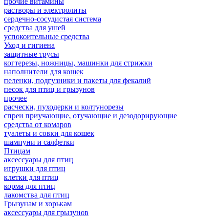
прочие витамины
растворы и электролиты
сердечно-сосудистая система
средства для ушей
успокоительные средства
Уход и гигиена
защитные трусы
когтерезы, ножницы, машинки для стрижки
наполнители для кошек
пеленки, подгузники и пакеты для фекалий
песок для птиц и грызунов
прочее
расчески, пуходерки и колтунорезы
спреи приучающие, отучающие и дезодорирующие
средства от комаров
туалеты и совки для кошек
шампуни и салфетки
Птицам
аксессуары для птиц
игрушки для птиц
клетки для птиц
корма для птиц
лакомства для птиц
Грызунам и хорькам
аксессуары для грызунов