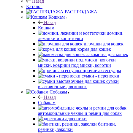
Назад
Каталог
РАСПРОДАЖА
Кошкам
Назад
Кошкам
домики,
лежанки и когтеточки
игрушки для кошек
корма для кошек
лакомства для кошек
миски, коврики под миски, коготки
прочие аксессуары
сумки - переноски
сумки
выставочные для кошек
Собакам
Назад
Собакам
автомобильные чехлы и ремни для собак
адресники
бантики,
резинки, заколки