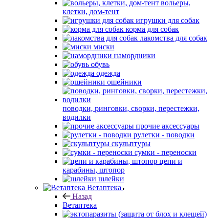
вольеры,
клетки, дом-тент
игрушки для собак
корма для собак
лакомства для собак
миски
намордники
обувь
одежда
ошейники
поводки, ринговки, сворки, перестежки,
водилки
прочие аксессуары
рулетки - поводки
скульптуры
сумки - переноски
цепи и
карабины, штопор
шлейки
Ветаптека
Назад
Ветаптека