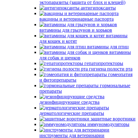
эктопаразиты (защита от блох и клещей)
антигипоксанты
вакцины и ветеринарные паспорта
витамины для грызунов и хорьков
витамины
для кошек и котят
витамины для птиц
витамины
для собак и щенков
гепатопротекторы
гигиена полости рта
гомеопатия
и фитопрепараты
гормональные
препараты
дезинфицирующие средства
дерматологические препараты
защитные воротники
иммуномодуляторы
инструменты для ветеринарии