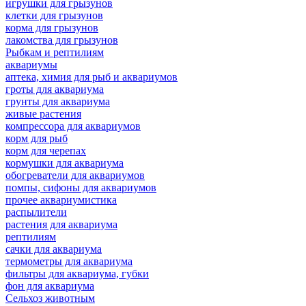
игрушки для грызунов
клетки для грызунов
корма для грызунов
лакомства для грызунов
Рыбкам и рептилиям
аквариумы
аптека, химия для рыб и аквариумов
гроты для аквариума
грунты для аквариума
живые растения
компрессора для аквариумов
корм для рыб
корм для черепах
кормушки для аквариума
обогреватели для аквариумов
помпы, сифоны для аквариумов
прочее аквариумистика
распылители
растения для аквариума
рептилиям
сачки для аквариума
термометры для аквариума
фильтры для аквариума, губки
фон для аквариума
Сельхоз животным