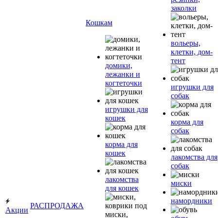
заколки
Кошкам
вольеры,
клетки, дом-
тент
домики,
лежанки и
когтеточки
игрушки для
собак
игрушки для
кошек
корма для
собак
корма для
кошек
лакомства для
собак
лакомства
миски
для кошек
намордники
РАСПРОДАЖА
Акции