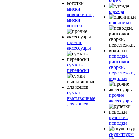
обувь
миски,
одежда
коврики под
миски,
ошейники
коготки
прочие
аксессуары
поводки,
ринговки,
сумки -
сворки,
переноски
перестежки,
водилки
сумки
прочие
выставочные
аксессуары
для кошек
рулетки -
поводки
скульптуры