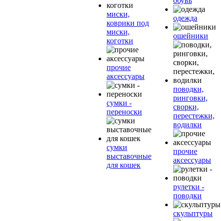
обувь
миски,
одежда
коврики под
миски,
ошейники
коготки
прочие
аксессуары
поводки,
ринговки,
сумки -
сворки,
переноски
перестежки,
водилки
сумки
прочие
выставочные
аксессуары
для кошек
рулетки -
поводки
скульптуры