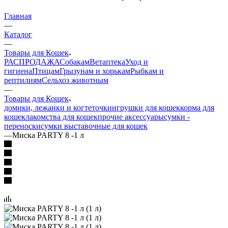
Главная
—
Каталог
—
Товары для Кошек
РАСПРОДАЖА
Собакам
Ветаптека
Уход и
гигиена
Птицам
Грызунам и хорькам
Рыбкам и
рептилиям
Сельхоз животным
—
Товары для Кошек
домики, лежанки и когтеточки
игрушки для кошек
корма для
кошек
лакомства для кошек
прочие аксессуары
сумки -
переноски
сумки выставочные для кошек
—
Миска PARTY 8 -1 л