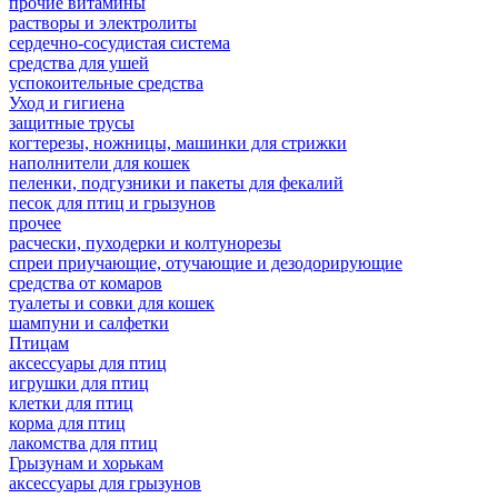
прочие витамины
растворы и электролиты
сердечно-сосудистая система
средства для ушей
успокоительные средства
Уход и гигиена
защитные трусы
когтерезы, ножницы, машинки для стрижки
наполнители для кошек
пеленки, подгузники и пакеты для фекалий
песок для птиц и грызунов
прочее
расчески, пуходерки и колтунорезы
спреи приучающие, отучающие и дезодорирующие
средства от комаров
туалеты и совки для кошек
шампуни и салфетки
Птицам
аксессуары для птиц
игрушки для птиц
клетки для птиц
корма для птиц
лакомства для птиц
Грызунам и хорькам
аксессуары для грызунов