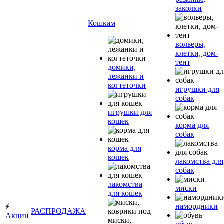
заколки
Кошкам
вольеры,
клетки, дом-
тент
домики,
лежанки и
когтеточки
игрушки для
собак
игрушки для
кошек
корма для
собак
корма для
кошек
лакомства для
собак
лакомства
миски
для кошек
намордники
РАСПРОДАЖА
Акции