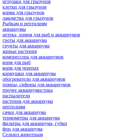
игрушки для грызунов
клетки для грызунов
корма для грызунов
лакомства для грызунов
Рыбкам и рептилиям
аквариумы
аптека, химия для рыб и аквариумов
гроты для аквариума
грунты для аквариума
живые растения
компрессора для аквариумов
корм для рыб
корм для черепах
кормушки для аквариума
обогреватели для аквариумов
помпы, сифоны для аквариумов
прочее аквариумистика
распылители
растения для аквариума
рептилиям
сачки для аквариума
термометры для аквариума
фильтры для аквариума, губки
фон для аквариума
Сельхоз животным