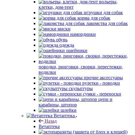
вольеры,
клетки, дом-тент
игрушки для собак
корма для собак
лакомства для собак
миски
намордники
обувь
одежда
ошейники
поводки, ринговки, сворки, перестежки,
водилки
прочие аксессуары
рулетки - поводки
скульптуры
сумки - переноски
цепи и
карабины, штопор
шлейки
Ветаптека
Назад
Ветаптека