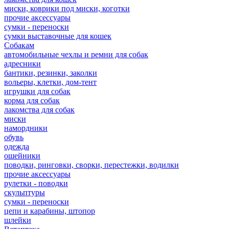
миски, коврики под миски, коготки
прочие аксессуары
сумки - переноски
сумки выставочные для кошек
Собакам
автомобильные чехлы и ремни для собак
адресники
бантики, резинки, заколки
вольеры, клетки, дом-тент
игрушки для собак
корма для собак
лакомства для собак
миски
намордники
обувь
одежда
ошейники
поводки, ринговки, сворки, перестежки, водилки
прочие аксессуары
рулетки - поводки
скульптуры
сумки - переноски
цепи и карабины, штопор
шлейки