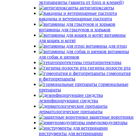
эктопаразиты (защита от блох и клещей)
антигипоксанты
вакцины и ветеринарные паспорта
витамины для грызунов и хорьков
витамины
для кошек и котят
витамины для птиц
витамины
для собак и щенков
гепатопротекторы
гигиена полости рта
гомеопатия
и фитопрепараты
гормональные
препараты
дезинфицирующие средства
дерматологические препараты
защитные воротники
иммуномодуляторы
инструменты для ветеринарии