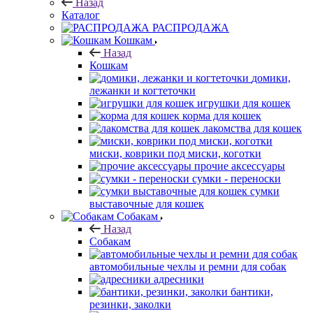
Назад
Каталог
РАСПРОДАЖА
Кошкам
Назад
Кошкам
домики,
лежанки и когтеточки
игрушки для кошек
корма для кошек
лакомства для кошек
миски, коврики под миски, коготки
прочие аксессуары
сумки - переноски
сумки
выставочные для кошек
Собакам
Назад
Собакам
автомобильные чехлы и ремни для собак
адресники
бантики,
резинки, заколки