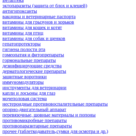
Ветаптека
эктопаразиты (защита от блох и клещей)
антигипоксанты
вакцины и ветеринарные паспорта
витамины для грызунов и хорьков
витамины для кошек и котят
витамины для птиц
витамины для собак и щенков
гепатопротекторы
гигиена полости рта
гомеопатия и фитопрепараты
гормональные препараты
дезинфицирующие средства
дерматологические препараты
защитные воротники
иммуномодуляторы
инструменты для ветеринарии
капли и лосьоны для глаз
мочеполовая система
нестероидные противовоспалительные препараты
опорно-двигательный аппарат
перевязочные, шовные материалы и попоны
противомикробные препараты
противопаразитарные препараты
прочее (таблеткодаватель,сумки для осмотра и др.)