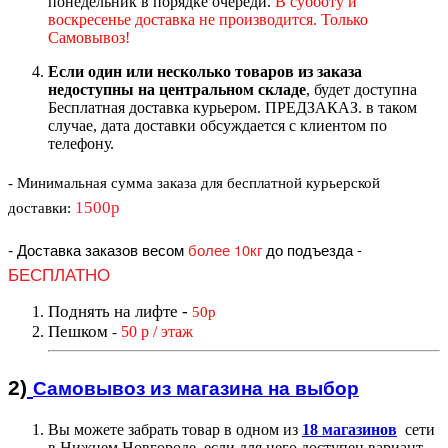
понедельник в порядке очереди.
В субботу и
воскресенье доставка не производится. Только
Самовывоз!
Если один или несколько товаров из заказа
недоступны на центральном складе
, будет доступна
Бесплатная доставка курьером. ПРЕДЗАКАЗ. в таком
случае, дата доставки обсуждается с клиентом по
телефону.
- Минимальная сумма
заказа для бесплатной курьерской
1500р
доставки
:
-
Доставка заказов весом
более 10кг
до подъезда
-
БЕСПЛАТНО
Поднять на лифте
-
50р
Пешком
50 р / этаж
-
2)
Самовывоз из магазин
а на выбор
Вы можете забрать товар в одном из
18 магазинов
сети
в Нижнем Новгороде, если для него доступен вариант