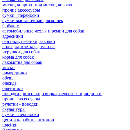
миски, коврики под миски, коготки
прочие аксессуары
сумки - переноски
сумки выставочные для кошек
Собакам
автомобильные чехлы и ремни для собак
адресники
бантики, резинки, заколки
вольеры, клетки, дом-тент
игрушки для собак
корма для собак
лакомства для собак
миски
намордники
обувь
одежда
ошейники
поводки, ринговки, сворки, перестежки, водилки
прочие аксессуары
рулетки - поводки
скульптуры
сумки - переноски
цепи и карабины, штопор
шлейки