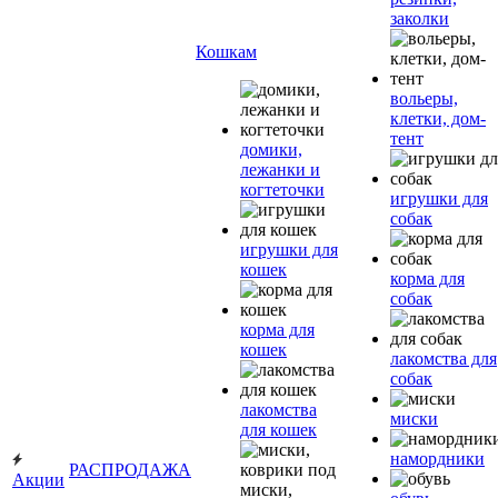
заколки
Кошкам
вольеры,
клетки, дом-
тент
домики,
лежанки и
когтеточки
игрушки для
собак
игрушки для
кошек
корма для
собак
корма для
кошек
лакомства для
собак
лакомства
миски
для кошек
намордники
РАСПРОДАЖА
Акции