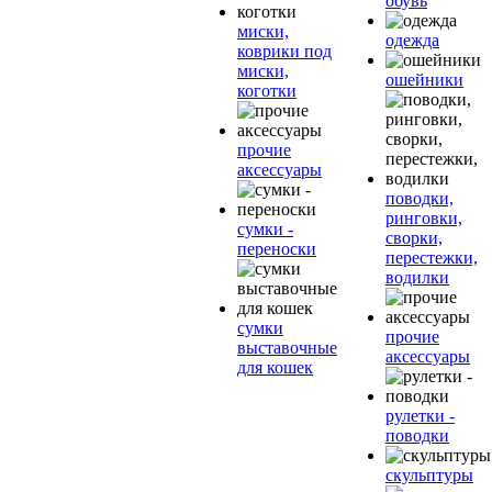
обувь
миски,
одежда
коврики под
миски,
ошейники
коготки
прочие
аксессуары
поводки,
ринговки,
сумки -
сворки,
переноски
перестежки,
водилки
сумки
прочие
выставочные
аксессуары
для кошек
рулетки -
поводки
скульптуры