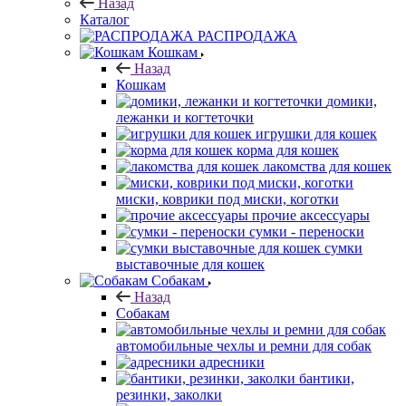
Назад
Каталог
РАСПРОДАЖА
Кошкам
Назад
Кошкам
домики,
лежанки и когтеточки
игрушки для кошек
корма для кошек
лакомства для кошек
миски, коврики под миски, коготки
прочие аксессуары
сумки - переноски
сумки
выставочные для кошек
Собакам
Назад
Собакам
автомобильные чехлы и ремни для собак
адресники
бантики,
резинки, заколки