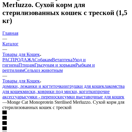
Merluzzo. Сухой корм для
стерилизованных кошек с треской (1,5
кг)
Главная
—
Каталог
—
Товары для Кошек
РАСПРОДАЖА
Собакам
Ветаптека
Уход и
гигиена
Птицам
Грызунам и хорькам
Рыбкам и
рептилиям
Сельхоз животным
—
Товары для Кошек
домики, лежанки и когтеточки
игрушки для кошек
лакомства
для кошек
миски, коврики под миски, коготки
прочие
аксессуары
сумки - переноски
сумки выставочные для кошек
—
Monge Cat Monoprotein Sterilised Merluzzo. Сухой корм для
стерилизованных кошек с треской