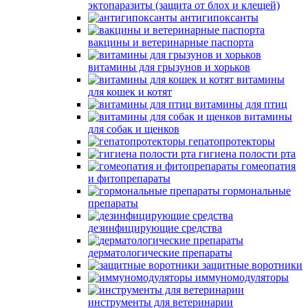
эктопаразиты (защита от блох и клещей)
антигипоксанты
вакцины и ветеринарные паспорта
витамины для грызунов и хорьков
витамины
для кошек и котят
витамины для птиц
витамины
для собак и щенков
гепатопротекторы
гигиена полости рта
гомеопатия
и фитопрепараты
гормональные
препараты
дезинфицирующие средства
дерматологические препараты
защитные воротники
иммуномодуляторы
инструменты для ветеринарии