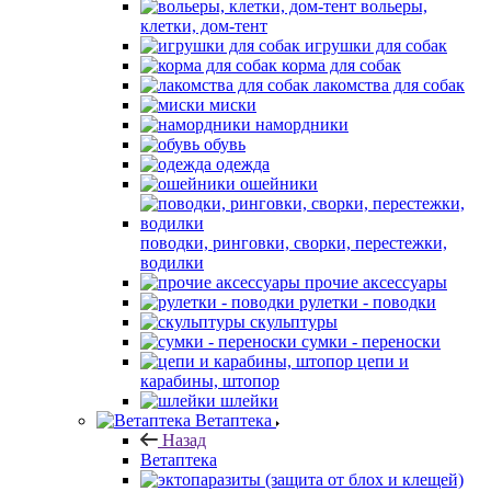
вольеры,
клетки, дом-тент
игрушки для собак
корма для собак
лакомства для собак
миски
намордники
обувь
одежда
ошейники
поводки, ринговки, сворки, перестежки,
водилки
прочие аксессуары
рулетки - поводки
скульптуры
сумки - переноски
цепи и
карабины, штопор
шлейки
Ветаптека
Назад
Ветаптека