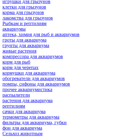
игрушки для грызунов
клетки для грызунов
корма для грызунов
лакомства для грызунов
Рыбкам и рептилиям
аквариумы
аптека, химия для рыб и аквариумов
гроты для аквариума
грунты для аквариума
живые растения
компрессора для аквариумов
корм для рыб
корм для черепах
кормушки для аквариума
обогреватели для аквариумов
помпы, сифоны для аквариумов
прочее аквариумистика
распылители
растения для аквариума
рептилиям
сачки для аквариума
термометры для аквариума
фильтры для аквариума, губки
фон для аквариума
Сельхоз животным