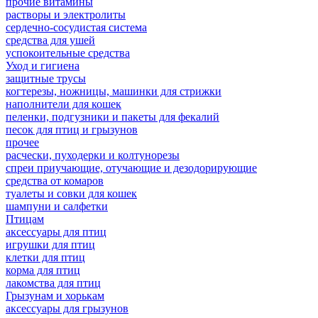
прочие витамины
растворы и электролиты
сердечно-сосудистая система
средства для ушей
успокоительные средства
Уход и гигиена
защитные трусы
когтерезы, ножницы, машинки для стрижки
наполнители для кошек
пеленки, подгузники и пакеты для фекалий
песок для птиц и грызунов
прочее
расчески, пуходерки и колтунорезы
спреи приучающие, отучающие и дезодорирующие
средства от комаров
туалеты и совки для кошек
шампуни и салфетки
Птицам
аксессуары для птиц
игрушки для птиц
клетки для птиц
корма для птиц
лакомства для птиц
Грызунам и хорькам
аксессуары для грызунов