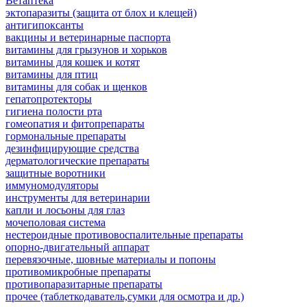
Ветаптека
эктопаразиты (защита от блох и клещей)
антигипоксанты
вакцины и ветеринарные паспорта
витамины для грызунов и хорьков
витамины для кошек и котят
витамины для птиц
витамины для собак и щенков
гепатопротекторы
гигиена полости рта
гомеопатия и фитопрепараты
гормональные препараты
дезинфицирующие средства
дерматологические препараты
защитные воротники
иммуномодуляторы
инструменты для ветеринарии
капли и лосьоны для глаз
мочеполовая система
нестероидные противовоспалительные препараты
опорно-двигательный аппарат
перевязочные, шовные материалы и попоны
противомикробные препараты
противопаразитарные препараты
прочее (таблеткодаватель,сумки для осмотра и др.)