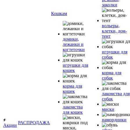
заколки
Кошкам
вольеры,
клетки, дом-
тент
домики,
лежанки и
когтеточки
игрушки для
собак
игрушки для
кошек
корма для
собак
корма для
кошек
лакомства для
собак
лакомства
миски
для кошек
намордники
РАСПРОДАЖА
Акции