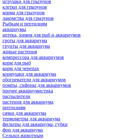
игрушки для грызунов
клетки для грызунов
корма для грызунов
лакомства для грызунов
Рыбкам и рептилиям
аквариумы
аптека, химия для рыб и аквариумов
гроты для аквариума
грунты для аквариума
живые растения
компрессора для аквариумов
корм для рыб
корм для черепах
кормушки для аквариума
обогреватели для аквариумов
помпы, сифоны для аквариумов
прочее аквариумистика
распылители
растения для аквариума
рептилиям
сачки для аквариума
термометры для аквариума
фильтры для аквариума, губки
фон для аквариума
Сельхоз животным