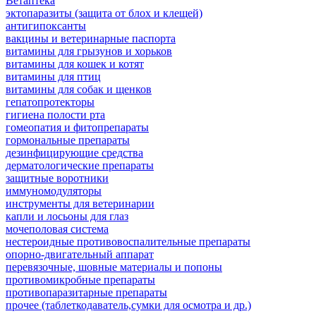
Ветаптека
эктопаразиты (защита от блох и клещей)
антигипоксанты
вакцины и ветеринарные паспорта
витамины для грызунов и хорьков
витамины для кошек и котят
витамины для птиц
витамины для собак и щенков
гепатопротекторы
гигиена полости рта
гомеопатия и фитопрепараты
гормональные препараты
дезинфицирующие средства
дерматологические препараты
защитные воротники
иммуномодуляторы
инструменты для ветеринарии
капли и лосьоны для глаз
мочеполовая система
нестероидные противовоспалительные препараты
опорно-двигательный аппарат
перевязочные, шовные материалы и попоны
противомикробные препараты
противопаразитарные препараты
прочее (таблеткодаватель,сумки для осмотра и др.)