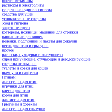
прочие витамины
растворы и электролиты
сердечно-сосудистая система
средства для ушей
успокоительные средства
Уход и гигиена
защитные трусы
когтерезы, ножницы, машинки для стрижки
наполнители для кошек
пеленки, подгузники и пакеты для фекалий
песок для птиц и грызунов
прочее
расчески, пуходерки и колтунорезы
спреи приучающие, отучающие и дезодорирующие
средства от комаров
туалеты и совки для кошек
шампуни и салфетки
Птицам
аксессуары для птиц
игрушки для птиц
клетки для птиц
корма для птиц
лакомства для птиц
Грызунам и хорькам
аксессуары для грызунов