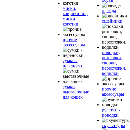
обувь
миски,
одежда
коврики под
миски,
ошейники
коготки
прочие
аксессуары
поводки,
ринговки,
сумки -
сворки,
переноски
перестежки,
водилки
сумки
прочие
выставочные
аксессуары
для кошек
рулетки -
поводки
скульптуры