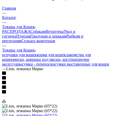
Главная
—
Каталог
—
Товары для Кошек
РАСПРОДАЖА
Собакам
Ветаптека
Уход и
гигиена
Птицам
Грызунам и хорькам
Рыбкам и
рептилиям
Сельхоз животным
—
Товары для Кошек
игрушки для кошек
корма для кошек
лакомства для
кошек
миски, коврики под миски, коготки
прочие
аксессуары
сумки - переноски
сумки выставочные для кошек
—
Lion, лежанка Марко