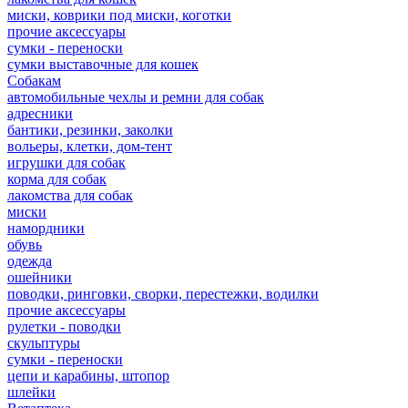
миски, коврики под миски, коготки
прочие аксессуары
сумки - переноски
сумки выставочные для кошек
Собакам
автомобильные чехлы и ремни для собак
адресники
бантики, резинки, заколки
вольеры, клетки, дом-тент
игрушки для собак
корма для собак
лакомства для собак
миски
намордники
обувь
одежда
ошейники
поводки, ринговки, сворки, перестежки, водилки
прочие аксессуары
рулетки - поводки
скульптуры
сумки - переноски
цепи и карабины, штопор
шлейки