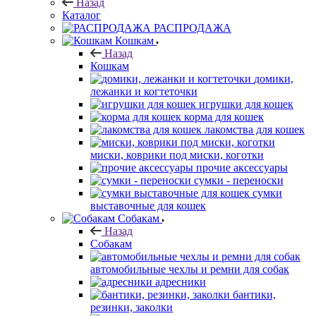
Назад
Каталог
РАСПРОДАЖА
Кошкам
Назад
Кошкам
домики,
лежанки и когтеточки
игрушки для кошек
корма для кошек
лакомства для кошек
миски, коврики под миски, коготки
прочие аксессуары
сумки - переноски
сумки
выставочные для кошек
Собакам
Назад
Собакам
автомобильные чехлы и ремни для собак
адресники
бантики,
резинки, заколки