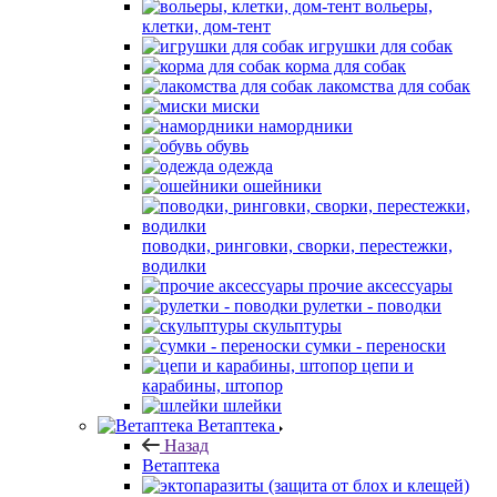
вольеры,
клетки, дом-тент
игрушки для собак
корма для собак
лакомства для собак
миски
намордники
обувь
одежда
ошейники
поводки, ринговки, сворки, перестежки,
водилки
прочие аксессуары
рулетки - поводки
скульптуры
сумки - переноски
цепи и
карабины, штопор
шлейки
Ветаптека
Назад
Ветаптека