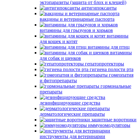
эктопаразиты (защита от блох и клещей)
антигипоксанты
вакцины и ветеринарные паспорта
витамины для грызунов и хорьков
витамины
для кошек и котят
витамины для птиц
витамины
для собак и щенков
гепатопротекторы
гигиена полости рта
гомеопатия
и фитопрепараты
гормональные
препараты
дезинфицирующие средства
дерматологические препараты
защитные воротники
иммуномодуляторы
инструменты для ветеринарии