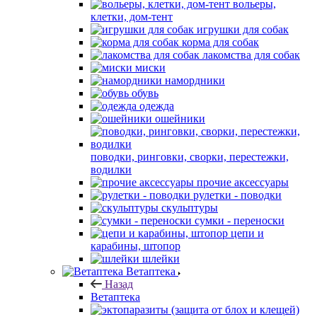
вольеры,
клетки, дом-тент
игрушки для собак
корма для собак
лакомства для собак
миски
намордники
обувь
одежда
ошейники
поводки, ринговки, сворки, перестежки,
водилки
прочие аксессуары
рулетки - поводки
скульптуры
сумки - переноски
цепи и
карабины, штопор
шлейки
Ветаптека
Назад
Ветаптека