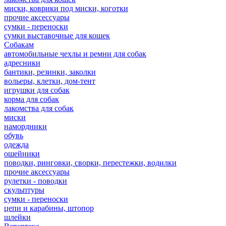
миски, коврики под миски, коготки
прочие аксессуары
сумки - переноски
сумки выставочные для кошек
Собакам
автомобильные чехлы и ремни для собак
адресники
бантики, резинки, заколки
вольеры, клетки, дом-тент
игрушки для собак
корма для собак
лакомства для собак
миски
намордники
обувь
одежда
ошейники
поводки, ринговки, сворки, перестежки, водилки
прочие аксессуары
рулетки - поводки
скульптуры
сумки - переноски
цепи и карабины, штопор
шлейки