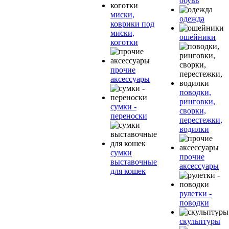
обувь
миски,
одежда
коврики под
миски,
ошейники
коготки
прочие
аксессуары
поводки,
ринговки,
сумки -
сворки,
переноски
перестежки,
водилки
сумки
прочие
выставочные
аксессуары
для кошек
рулетки -
поводки
скульптуры