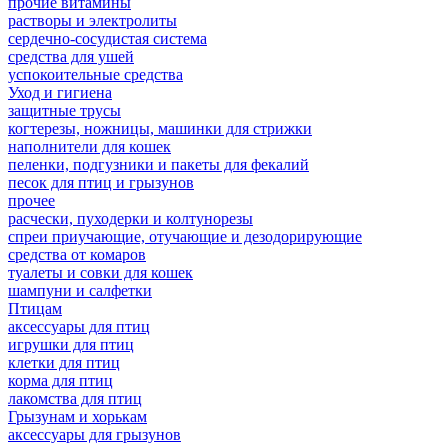
прочие витамины
растворы и электролиты
сердечно-сосудистая система
средства для ушей
успокоительные средства
Уход и гигиена
защитные трусы
когтерезы, ножницы, машинки для стрижки
наполнители для кошек
пеленки, подгузники и пакеты для фекалий
песок для птиц и грызунов
прочее
расчески, пуходерки и колтунорезы
спреи приучающие, отучающие и дезодорирующие
средства от комаров
туалеты и совки для кошек
шампуни и салфетки
Птицам
аксессуары для птиц
игрушки для птиц
клетки для птиц
корма для птиц
лакомства для птиц
Грызунам и хорькам
аксессуары для грызунов