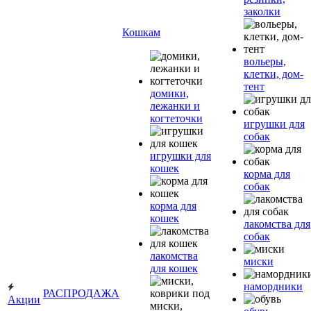
заколки
Кошкам
вольеры,
клетки, дом-
тент
домики,
лежанки и
когтеточки
игрушки для
собак
игрушки для
кошек
корма для
собак
корма для
кошек
лакомства для
собак
лакомства
миски
для кошек
намордники
РАСПРОДАЖА
Акции