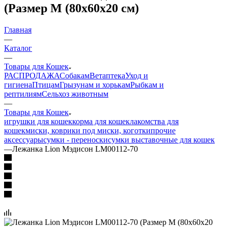
(Размер M (80x60x20 см)
Главная
—
Каталог
—
Товары для Кошек
РАСПРОДАЖА
Собакам
Ветаптека
Уход и
гигиена
Птицам
Грызунам и хорькам
Рыбкам и
рептилиям
Сельхоз животным
—
Товары для Кошек
игрушки для кошек
корма для кошек
лакомства для
кошек
миски, коврики под миски, коготки
прочие
аксессуары
сумки - переноски
сумки выставочные для кошек
—
Лежанка Lion Мэдисон LM00112-70