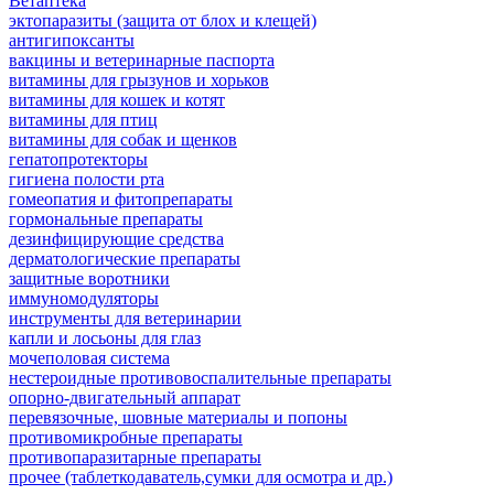
Ветаптека
эктопаразиты (защита от блох и клещей)
антигипоксанты
вакцины и ветеринарные паспорта
витамины для грызунов и хорьков
витамины для кошек и котят
витамины для птиц
витамины для собак и щенков
гепатопротекторы
гигиена полости рта
гомеопатия и фитопрепараты
гормональные препараты
дезинфицирующие средства
дерматологические препараты
защитные воротники
иммуномодуляторы
инструменты для ветеринарии
капли и лосьоны для глаз
мочеполовая система
нестероидные противовоспалительные препараты
опорно-двигательный аппарат
перевязочные, шовные материалы и попоны
противомикробные препараты
противопаразитарные препараты
прочее (таблеткодаватель,сумки для осмотра и др.)