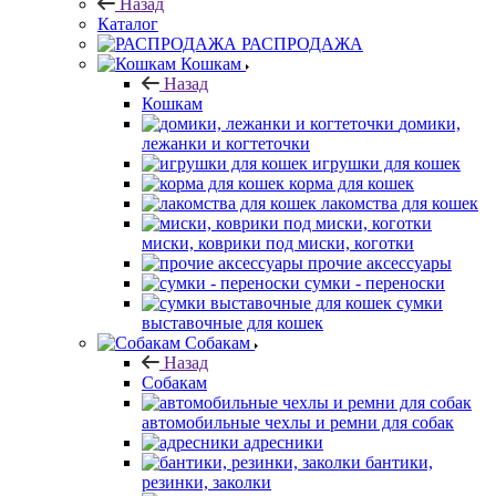
Назад
Каталог
РАСПРОДАЖА
Кошкам
Назад
Кошкам
домики,
лежанки и когтеточки
игрушки для кошек
корма для кошек
лакомства для кошек
миски, коврики под миски, коготки
прочие аксессуары
сумки - переноски
сумки
выставочные для кошек
Собакам
Назад
Собакам
автомобильные чехлы и ремни для собак
адресники
бантики,
резинки, заколки