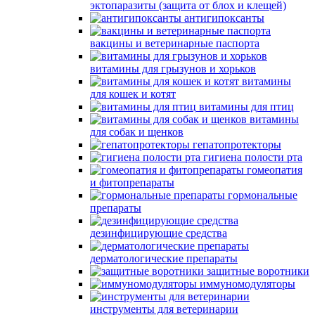
эктопаразиты (защита от блох и клещей)
антигипоксанты
вакцины и ветеринарные паспорта
витамины для грызунов и хорьков
витамины
для кошек и котят
витамины для птиц
витамины
для собак и щенков
гепатопротекторы
гигиена полости рта
гомеопатия
и фитопрепараты
гормональные
препараты
дезинфицирующие средства
дерматологические препараты
защитные воротники
иммуномодуляторы
инструменты для ветеринарии