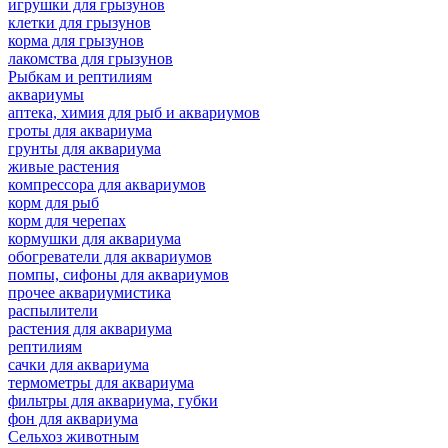
игрушки для грызунов
клетки для грызунов
корма для грызунов
лакомства для грызунов
Рыбкам и рептилиям
аквариумы
аптека, химия для рыб и аквариумов
гроты для аквариума
грунты для аквариума
живые растения
компрессора для аквариумов
корм для рыб
корм для черепах
кормушки для аквариума
обогреватели для аквариумов
помпы, сифоны для аквариумов
прочее аквариумистика
распылители
растения для аквариума
рептилиям
сачки для аквариума
термометры для аквариума
фильтры для аквариума, губки
фон для аквариума
Сельхоз животным