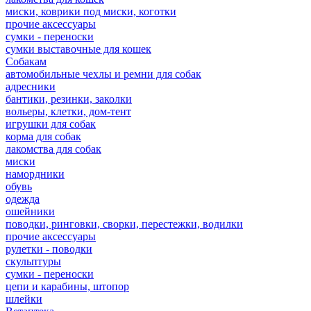
миски, коврики под миски, коготки
прочие аксессуары
сумки - переноски
сумки выставочные для кошек
Собакам
автомобильные чехлы и ремни для собак
адресники
бантики, резинки, заколки
вольеры, клетки, дом-тент
игрушки для собак
корма для собак
лакомства для собак
миски
намордники
обувь
одежда
ошейники
поводки, ринговки, сворки, перестежки, водилки
прочие аксессуары
рулетки - поводки
скульптуры
сумки - переноски
цепи и карабины, штопор
шлейки