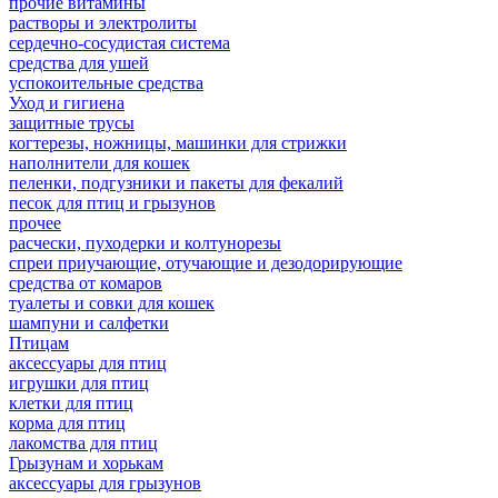
прочие витамины
растворы и электролиты
сердечно-сосудистая система
средства для ушей
успокоительные средства
Уход и гигиена
защитные трусы
когтерезы, ножницы, машинки для стрижки
наполнители для кошек
пеленки, подгузники и пакеты для фекалий
песок для птиц и грызунов
прочее
расчески, пуходерки и колтунорезы
спреи приучающие, отучающие и дезодорирующие
средства от комаров
туалеты и совки для кошек
шампуни и салфетки
Птицам
аксессуары для птиц
игрушки для птиц
клетки для птиц
корма для птиц
лакомства для птиц
Грызунам и хорькам
аксессуары для грызунов