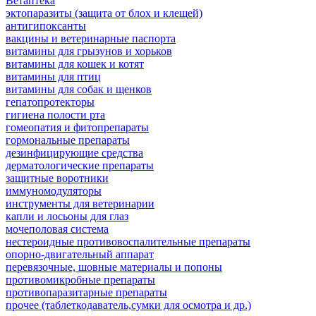
Ветаптека
эктопаразиты (защита от блох и клещей)
антигипоксанты
вакцины и ветеринарные паспорта
витамины для грызунов и хорьков
витамины для кошек и котят
витамины для птиц
витамины для собак и щенков
гепатопротекторы
гигиена полости рта
гомеопатия и фитопрепараты
гормональные препараты
дезинфицирующие средства
дерматологические препараты
защитные воротники
иммуномодуляторы
инструменты для ветеринарии
капли и лосьоны для глаз
мочеполовая система
нестероидные противовоспалительные препараты
опорно-двигательный аппарат
перевязочные, шовные материалы и попоны
противомикробные препараты
противопаразитарные препараты
прочее (таблеткодаватель,сумки для осмотра и др.)