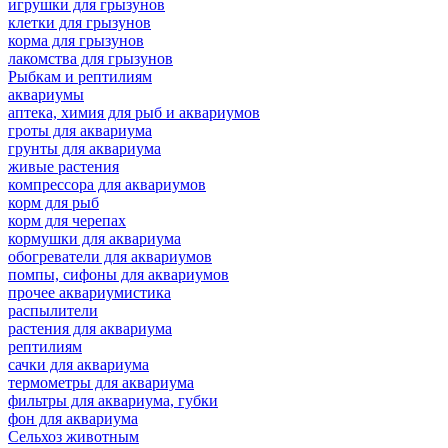
игрушки для грызунов
клетки для грызунов
корма для грызунов
лакомства для грызунов
Рыбкам и рептилиям
аквариумы
аптека, химия для рыб и аквариумов
гроты для аквариума
грунты для аквариума
живые растения
компрессора для аквариумов
корм для рыб
корм для черепах
кормушки для аквариума
обогреватели для аквариумов
помпы, сифоны для аквариумов
прочее аквариумистика
распылители
растения для аквариума
рептилиям
сачки для аквариума
термометры для аквариума
фильтры для аквариума, губки
фон для аквариума
Сельхоз животным