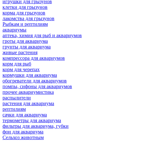
игрушки для грызунов
клетки для грызунов
корма для грызунов
лакомства для грызунов
Рыбкам и рептилиям
аквариумы
аптека, химия для рыб и аквариумов
гроты для аквариума
грунты для аквариума
живые растения
компрессора для аквариумов
корм для рыб
корм для черепах
кормушки для аквариума
обогреватели для аквариумов
помпы, сифоны для аквариумов
прочее аквариумистика
распылители
растения для аквариума
рептилиям
сачки для аквариума
термометры для аквариума
фильтры для аквариума, губки
фон для аквариума
Сельхоз животным