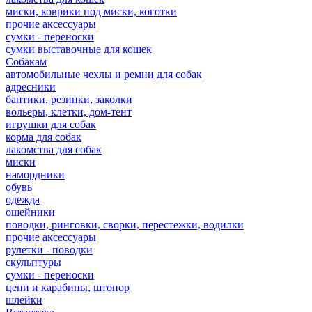
миски, коврики под миски, коготки
прочие аксессуары
сумки - переноски
сумки выставочные для кошек
Собакам
автомобильные чехлы и ремни для собак
адресники
бантики, резинки, заколки
вольеры, клетки, дом-тент
игрушки для собак
корма для собак
лакомства для собак
миски
намордники
обувь
одежда
ошейники
поводки, ринговки, сворки, перестежки, водилки
прочие аксессуары
рулетки - поводки
скульптуры
сумки - переноски
цепи и карабины, штопор
шлейки