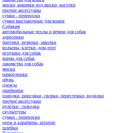
миски, коврики под миски, коготки
прочие аксессуары
сумки - переноски
сумки выставочные для кошек
Собакам
автомобильные чехлы и ремни для собак
адресники
бантики, резинки, заколки
вольеры, клетки, дом-тент
игрушки для собак
корма для собак
лакомства для собак
миски
намордники
обувь
одежда
ошейники
поводки, ринговки, сворки, перестежки, водилки
прочие аксессуары
рулетки - поводки
скульптуры
сумки - переноски
цепи и карабины, штопор
шлейки