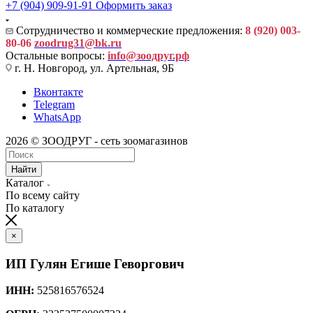
+7 (904) 909-91-91
Оформить заказ
Сотрудничество и коммерческие предложения:
8 (920) 003-
80-06
zoodrug31@bk.ru
Остальные вопросы:
info@зоодруг.рф
г. Н. Новгород, ул. Артельная, 9Б
Вконтакте
Telegram
WhatsApp
2026 © ЗООДРУГ - сеть зоомагазинов
Найти
Каталог
По всему сайту
По каталогу
×
ИП Гулян Егише Геворгович
ИНН:
525816576524