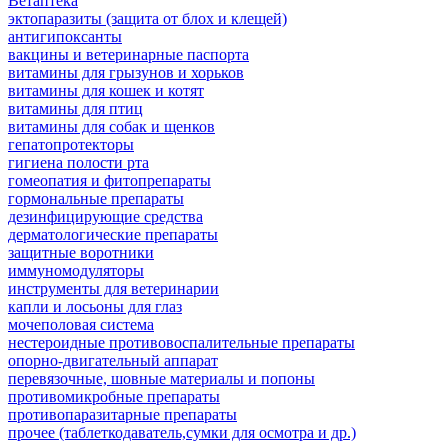
Ветаптека
эктопаразиты (защита от блох и клещей)
антигипоксанты
вакцины и ветеринарные паспорта
витамины для грызунов и хорьков
витамины для кошек и котят
витамины для птиц
витамины для собак и щенков
гепатопротекторы
гигиена полости рта
гомеопатия и фитопрепараты
гормональные препараты
дезинфицирующие средства
дерматологические препараты
защитные воротники
иммуномодуляторы
инструменты для ветеринарии
капли и лосьоны для глаз
мочеполовая система
нестероидные противовоспалительные препараты
опорно-двигательный аппарат
перевязочные, шовные материалы и попоны
противомикробные препараты
противопаразитарные препараты
прочее (таблеткодаватель,сумки для осмотра и др.)