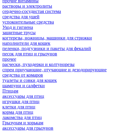
прочие витамины
растворы и электролиты
сердечно-сосудистая система
средства для ушей
успокоительные средства
Уход и гигиена
защитные трусы
когтерезы, ножницы, машинки для стрижки
наполнители для кошек
пеленки, подгузники и пакеты для фекалий
песок для птиц и грызунов
прочее
расчески, пуходерки и колтунорезы
спреи приучающие, отучающие и дезодорирующие
средства от комаров
туалеты и совки для кошек
шампуни и салфетки
Птицам
аксессуары для птиц
игрушки для птиц
клетки для птиц
корма для птиц
лакомства для птиц
Грызунам и хорькам
аксессуары для грызунов