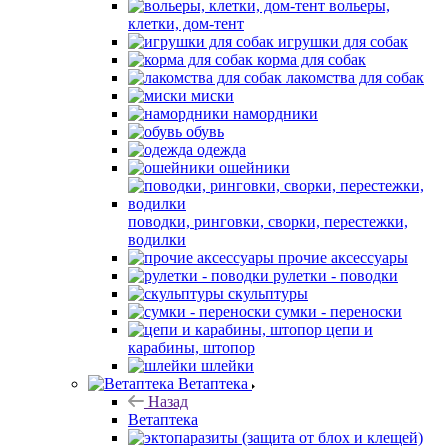
вольеры,
клетки, дом-тент
игрушки для собак
корма для собак
лакомства для собак
миски
намордники
обувь
одежда
ошейники
поводки, ринговки, сворки, перестежки,
водилки
прочие аксессуары
рулетки - поводки
скульптуры
сумки - переноски
цепи и
карабины, штопор
шлейки
Ветаптека
Назад
Ветаптека