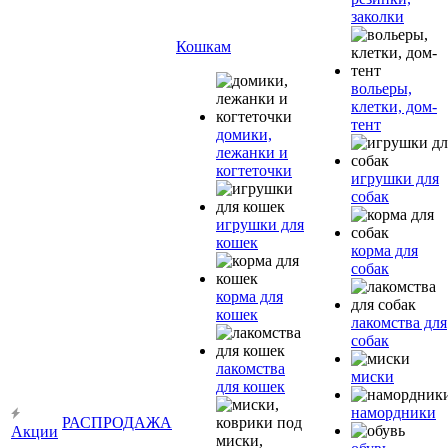
заколки
Кошкам
вольеры,
клетки, дом-
тент
домики,
лежанки и
когтеточки
игрушки для
собак
игрушки для
кошек
корма для
собак
корма для
кошек
лакомства для
собак
лакомства
миски
для кошек
намордники
РАСПРОДАЖА
Акции