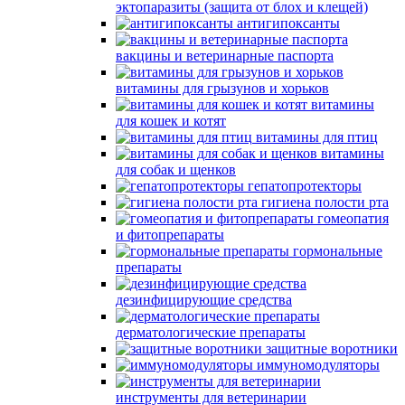
эктопаразиты (защита от блох и клещей)
антигипоксанты
вакцины и ветеринарные паспорта
витамины для грызунов и хорьков
витамины
для кошек и котят
витамины для птиц
витамины
для собак и щенков
гепатопротекторы
гигиена полости рта
гомеопатия
и фитопрепараты
гормональные
препараты
дезинфицирующие средства
дерматологические препараты
защитные воротники
иммуномодуляторы
инструменты для ветеринарии