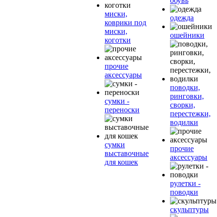
обувь
миски,
одежда
коврики под
миски,
ошейники
коготки
прочие
аксессуары
поводки,
ринговки,
сумки -
сворки,
переноски
перестежки,
водилки
сумки
прочие
выставочные
аксессуары
для кошек
рулетки -
поводки
скульптуры