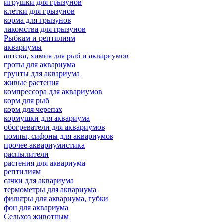
игрушки для грызунов
клетки для грызунов
корма для грызунов
лакомства для грызунов
Рыбкам и рептилиям
аквариумы
аптека, химия для рыб и аквариумов
гроты для аквариума
грунты для аквариума
живые растения
компрессора для аквариумов
корм для рыб
корм для черепах
кормушки для аквариума
обогреватели для аквариумов
помпы, сифоны для аквариумов
прочее аквариумистика
распылители
растения для аквариума
рептилиям
сачки для аквариума
термометры для аквариума
фильтры для аквариума, губки
фон для аквариума
Сельхоз животным