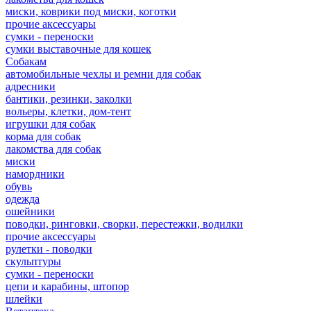
миски, коврики под миски, коготки
прочие аксессуары
сумки - переноски
сумки выставочные для кошек
Собакам
автомобильные чехлы и ремни для собак
адресники
бантики, резинки, заколки
вольеры, клетки, дом-тент
игрушки для собак
корма для собак
лакомства для собак
миски
намордники
обувь
одежда
ошейники
поводки, ринговки, сворки, перестежки, водилки
прочие аксессуары
рулетки - поводки
скульптуры
сумки - переноски
цепи и карабины, штопор
шлейки