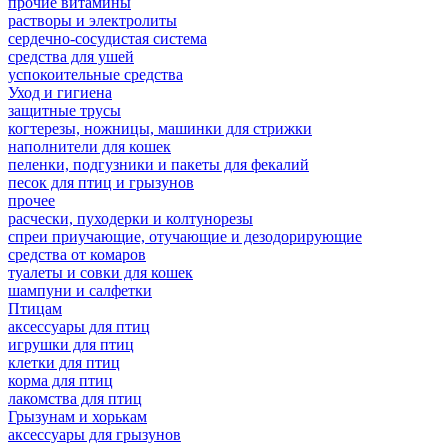
прочие витамины
растворы и электролиты
сердечно-сосудистая система
средства для ушей
успокоительные средства
Уход и гигиена
защитные трусы
когтерезы, ножницы, машинки для стрижки
наполнители для кошек
пеленки, подгузники и пакеты для фекалий
песок для птиц и грызунов
прочее
расчески, пуходерки и колтунорезы
спреи приучающие, отучающие и дезодорирующие
средства от комаров
туалеты и совки для кошек
шампуни и салфетки
Птицам
аксессуары для птиц
игрушки для птиц
клетки для птиц
корма для птиц
лакомства для птиц
Грызунам и хорькам
аксессуары для грызунов