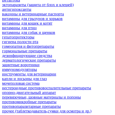
Ветаптека
эктопаразиты (защита от блох и клещей)
антигипоксанты
вакцины и ветеринарные паспорта
витамины для грызунов и хорьков
витамины для кошек и котят
витамины для птиц
витамины для собак и щенков
гепатопротекторы
гигиена полости рта
гомеопатия и фитопрепараты
гормональные препараты
дезинфицирующие средства
дерматологические препараты
защитные воротники
иммуномодуляторы
инструменты для ветеринарии
капли и лосьоны для глаз
мочеполовая система
нестероидные противовоспалительные препараты
опорно-двигательный аппарат
перевязочные, шовные материалы и попоны
противомикробные препараты
противопаразитарные препараты
прочее (таблеткодаватель,сумки для осмотра и др.)