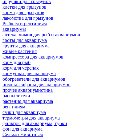
игрушки для грызунов
клетки для грызунов
корма для грызунов
лакомства для грызунов
Рыбкам и рептилиям
аквариумы
аптека, химия для рыб и аквариумов
гроты для аквариума
грунты для аквариума
живые растения
компрессора для аквариумов
корм для рыб
корм для черепах
кормушки для аквариума
обогреватели для аквариумов
помпы, сифоны для аквариумов
прочее аквариумистика
распылители
растения для аквариума
рептилиям
сачки для аквариума
термометры для аквариума
фильтры для аквариума, губки
фон для аквариума
Сельхоз животным