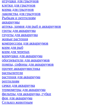
игрушки для грызунов
клетки для грызунов
корма для грызунов
лакомства для грызунов
Рыбкам и рептилиям
аквариумы
аптека, химия для рыб и аквариумов
гроты для аквариума
грунты для аквариума
живые растения
компрессора для аквариумов
корм для рыб
корм для черепах
кормушки для аквариума
обогреватели для аквариумов
помпы, сифоны для аквариумов
прочее аквариумистика
распылители
растения для аквариума
рептилиям
сачки для аквариума
термометры для аквариума
фильтры для аквариума, губки
фон для аквариума
Сельхоз животным