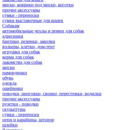
миски, коврики под миски, коготки
прочие аксессуары
сумки - переноски
сумки выставочные для кошек
Собакам
автомобильные чехлы и ремни для собак
адресники
бантики, резинки, заколки
вольеры, клетки, дом-тент
игрушки для собак
корма для собак
лакомства для собак
миски
намордники
обувь
одежда
ошейники
поводки, ринговки, сворки, перестежки, водилки
прочие аксессуары
рулетки - поводки
скульптуры
сумки - переноски
цепи и карабины, штопор
шлейки