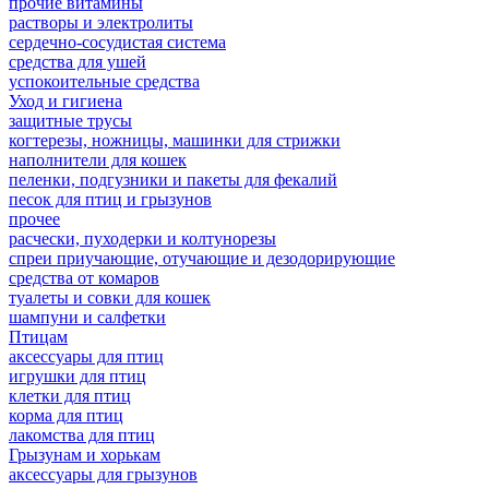
прочие витамины
растворы и электролиты
сердечно-сосудистая система
средства для ушей
успокоительные средства
Уход и гигиена
защитные трусы
когтерезы, ножницы, машинки для стрижки
наполнители для кошек
пеленки, подгузники и пакеты для фекалий
песок для птиц и грызунов
прочее
расчески, пуходерки и колтунорезы
спреи приучающие, отучающие и дезодорирующие
средства от комаров
туалеты и совки для кошек
шампуни и салфетки
Птицам
аксессуары для птиц
игрушки для птиц
клетки для птиц
корма для птиц
лакомства для птиц
Грызунам и хорькам
аксессуары для грызунов