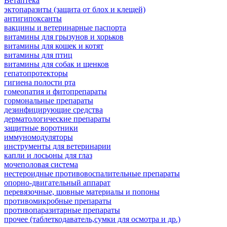
Ветаптека
эктопаразиты (защита от блох и клещей)
антигипоксанты
вакцины и ветеринарные паспорта
витамины для грызунов и хорьков
витамины для кошек и котят
витамины для птиц
витамины для собак и щенков
гепатопротекторы
гигиена полости рта
гомеопатия и фитопрепараты
гормональные препараты
дезинфицирующие средства
дерматологические препараты
защитные воротники
иммуномодуляторы
инструменты для ветеринарии
капли и лосьоны для глаз
мочеполовая система
нестероидные противовоспалительные препараты
опорно-двигательный аппарат
перевязочные, шовные материалы и попоны
противомикробные препараты
противопаразитарные препараты
прочее (таблеткодаватель,сумки для осмотра и др.)