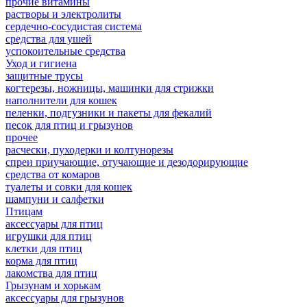
прочие витамины
растворы и электролиты
сердечно-сосудистая система
средства для ушей
успокоительные средства
Уход и гигиена
защитные трусы
когтерезы, ножницы, машинки для стрижки
наполнители для кошек
пеленки, подгузники и пакеты для фекалий
песок для птиц и грызунов
прочее
расчески, пуходерки и колтунорезы
спреи приучающие, отучающие и дезодорирующие
средства от комаров
туалеты и совки для кошек
шампуни и салфетки
Птицам
аксессуары для птиц
игрушки для птиц
клетки для птиц
корма для птиц
лакомства для птиц
Грызунам и хорькам
аксессуары для грызунов