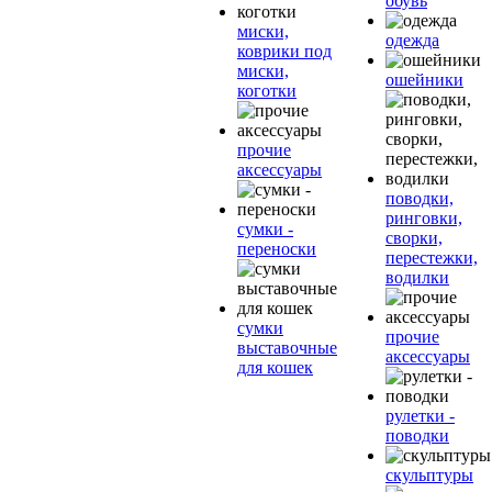
обувь
миски,
одежда
коврики под
миски,
ошейники
коготки
прочие
аксессуары
поводки,
ринговки,
сумки -
сворки,
переноски
перестежки,
водилки
сумки
прочие
выставочные
аксессуары
для кошек
рулетки -
поводки
скульптуры