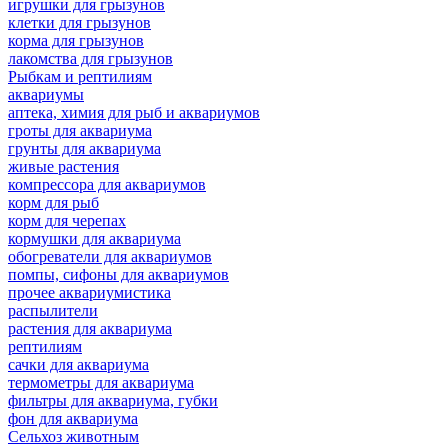
игрушки для грызунов
клетки для грызунов
корма для грызунов
лакомства для грызунов
Рыбкам и рептилиям
аквариумы
аптека, химия для рыб и аквариумов
гроты для аквариума
грунты для аквариума
живые растения
компрессора для аквариумов
корм для рыб
корм для черепах
кормушки для аквариума
обогреватели для аквариумов
помпы, сифоны для аквариумов
прочее аквариумистика
распылители
растения для аквариума
рептилиям
сачки для аквариума
термометры для аквариума
фильтры для аквариума, губки
фон для аквариума
Сельхоз животным