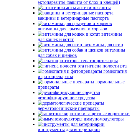
эктопаразиты (защита от блох и клещей)
антигипоксанты
вакцины и ветеринарные паспорта
витамины для грызунов и хорьков
витамины
для кошек и котят
витамины для птиц
витамины
для собак и щенков
гепатопротекторы
гигиена полости рта
гомеопатия
и фитопрепараты
гормональные
препараты
дезинфицирующие средства
дерматологические препараты
защитные воротники
иммуномодуляторы
инструменты для ветеринарии