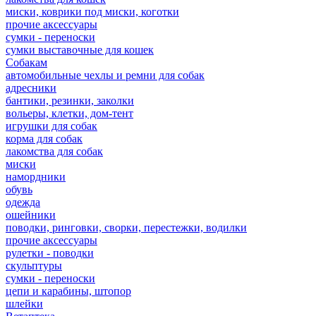
миски, коврики под миски, коготки
прочие аксессуары
сумки - переноски
сумки выставочные для кошек
Собакам
автомобильные чехлы и ремни для собак
адресники
бантики, резинки, заколки
вольеры, клетки, дом-тент
игрушки для собак
корма для собак
лакомства для собак
миски
намордники
обувь
одежда
ошейники
поводки, ринговки, сворки, перестежки, водилки
прочие аксессуары
рулетки - поводки
скульптуры
сумки - переноски
цепи и карабины, штопор
шлейки