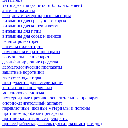
Ветаптека
эктопаразиты (защита от блох и клещей)
антигипоксанты
вакцины и ветеринарные паспорта
витамины для грызунов и хорьков
витамины для кошек и котят
витамины для птиц
витамины для собак и щенков
гепатопротекторы
гигиена полости рта
гомеопатия и фитопрепараты
гормональные препараты
дезинфицирующие средства
дерматологические препараты
защитные воротники
иммуномодуляторы
инструменты для ветеринарии
капли и лосьоны для глаз
мочеполовая система
нестероидные противовоспалительные препараты
опорно-двигательный аппарат
перевязочные, шовные материалы и попоны
противомикробные препараты
противопаразитарные препараты
прочее (таблеткодаватель,сумки для осмотра и др.)