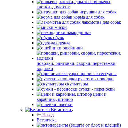
вольеры,
клетки, дом-тент
игрушки для собак
корма для собак
лакомства для собак
миски
намордники
обувь
одежда
ошейники
поводки, ринговки, сворки, перестежки,
водилки
прочие аксессуары
рулетки - поводки
скульптуры
сумки - переноски
цепи и
карабины, штопор
шлейки
Ветаптека
Назад
Ветаптека