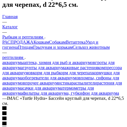
для черепах, d 22*6,5 см.
Главная
—
Каталог
—
Рыбкам и рептилиям
РАСПРОДАЖА
Кошкам
Собакам
Ветаптека
Уход и
гигиена
Птицам
Грызунам и хорькам
Сельхоз животным
—
рептилиям
аквариумы
аптека, химия для рыб и аквариумов
гроты для
аквариума
грунты для аквариума
живые растения
компрессора
для аквариумов
корм для рыб
корм для черепах
кормушки для
аквариума
обогреватели для аквариумов
помпы, сифоны для
аквариумов
прочее аквариумистика
распылители
растения для
аквариума
сачки для аквариума
термометры для
аквариума
фильтры для аквариума, губки
фон для аквариума
—
IMAC «Turtle Hydra» Бассейн круглый для черепах, d 22*6,5
см.