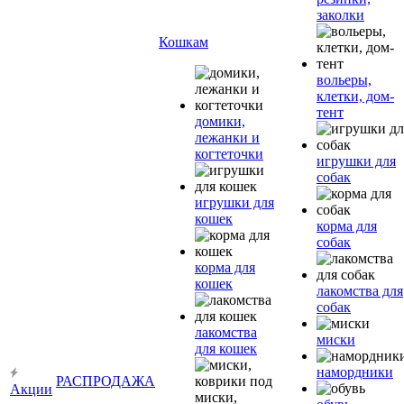
заколки
Кошкам
вольеры,
клетки, дом-
тент
домики,
лежанки и
когтеточки
игрушки для
собак
игрушки для
кошек
корма для
собак
корма для
кошек
лакомства для
собак
лакомства
миски
для кошек
намордники
РАСПРОДАЖА
Акции