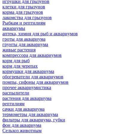
игрушки для грызунов
клетки для грызунов
корма для грызунов
лакомства для грызунов
Рыбкам и рептилиям
аквариумы
аптека, химия для рыб и аквариумов
гроты для аквариума
грунты для аквариума
живые растения
компрессора для аквариумов
корм для рыб
корм для черепах
кормушки для аквариума
обогреватели для аквариумов
помпы, сифоны для аквариумов
прочее аквариумистика
распылители
растения для аквариума
рептилиям
сачки для аквариума
термометры для аквариума
фильтры для аквариума, губки
фон для аквариума
Сельхоз животным