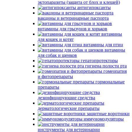
эктопаразиты (защита от блох и клещей)
антигипоксанты
вакцины и ветеринарные паспорта
витамины для грызунов и хорьков
витамины
для кошек и котят
витамины для птиц
витамины
для собак и щенков
гепатопротекторы
гигиена полости рта
гомеопатия
и фитопрепараты
гормональные
препараты
дезинфицирующие средства
дерматологические препараты
защитные воротники
иммуномодуляторы
инструменты для ветеринарии