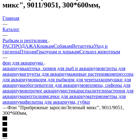
микс", 9011/9051, 300*600мм,
Главная
—
Каталог
—
Рыбкам и рептилиям
РАСПРОДАЖА
Кошкам
Собакам
Ветаптека
Уход и
гигиена
Птицам
Грызунам и хорькам
Сельхоз животным
—
фон для аквариума
аквариумы
аптека, химия для рыб и аквариумов
гроты для
аквариума
грунты для аквариума
живые растения
компрессора
для аквариумов
корм для рыб
корм для черепах
кормушки для
аквариума
обогреватели для аквариумов
помпы, сифоны для
аквариумов
прочее аквариумистика
распылители
растения для
аквариума
рептилиям
сачки для аквариума
термометры для
аквариума
фильтры для аквариума, губки
—
Фон "Прибрежные заросли/Зеленый микс", 9011/9051,
300*600мм,