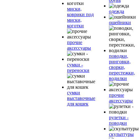
обувь
миски,
одежда
коврики под
миски,
ошейники
коготки
прочие
аксессуары
поводки,
ринговки,
сумки -
сворки,
переноски
перестежки,
водилки
сумки
прочие
выставочные
аксессуары
для кошек
рулетки -
поводки
скульптуры