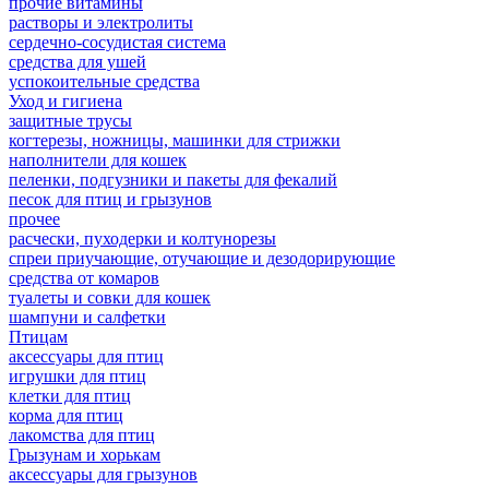
прочие витамины
растворы и электролиты
сердечно-сосудистая система
средства для ушей
успокоительные средства
Уход и гигиена
защитные трусы
когтерезы, ножницы, машинки для стрижки
наполнители для кошек
пеленки, подгузники и пакеты для фекалий
песок для птиц и грызунов
прочее
расчески, пуходерки и колтунорезы
спреи приучающие, отучающие и дезодорирующие
средства от комаров
туалеты и совки для кошек
шампуни и салфетки
Птицам
аксессуары для птиц
игрушки для птиц
клетки для птиц
корма для птиц
лакомства для птиц
Грызунам и хорькам
аксессуары для грызунов