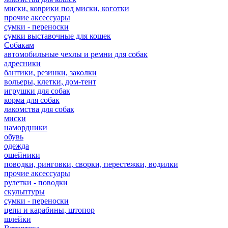
миски, коврики под миски, коготки
прочие аксессуары
сумки - переноски
сумки выставочные для кошек
Собакам
автомобильные чехлы и ремни для собак
адресники
бантики, резинки, заколки
вольеры, клетки, дом-тент
игрушки для собак
корма для собак
лакомства для собак
миски
намордники
обувь
одежда
ошейники
поводки, ринговки, сворки, перестежки, водилки
прочие аксессуары
рулетки - поводки
скульптуры
сумки - переноски
цепи и карабины, штопор
шлейки