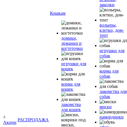
заколки
Кошкам
вольеры,
клетки, дом-
тент
домики,
лежанки и
когтеточки
игрушки для
собак
игрушки для
кошек
корма для
собак
корма для
кошек
лакомства для
собак
лакомства
миски
для кошек
намордники
РАСПРОДАЖА
Акции