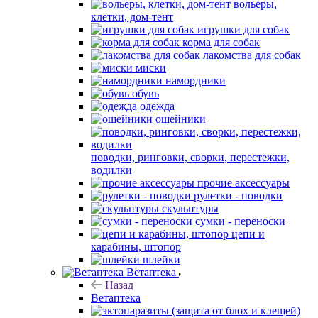
вольеры,
клетки, дом-тент
игрушки для собак
корма для собак
лакомства для собак
миски
намордники
обувь
одежда
ошейники
поводки, ринговки, сворки, перестежки,
водилки
прочие аксессуары
рулетки - поводки
скульптуры
сумки - переноски
цепи и
карабины, штопор
шлейки
Ветаптека
Назад
Ветаптека