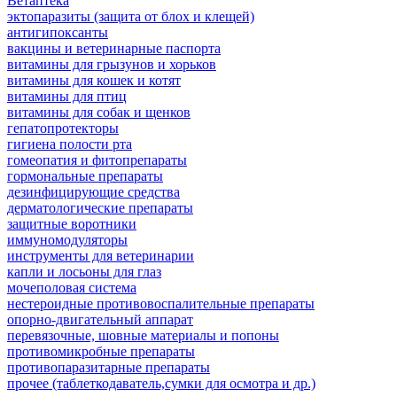
Ветаптека
эктопаразиты (защита от блох и клещей)
антигипоксанты
вакцины и ветеринарные паспорта
витамины для грызунов и хорьков
витамины для кошек и котят
витамины для птиц
витамины для собак и щенков
гепатопротекторы
гигиена полости рта
гомеопатия и фитопрепараты
гормональные препараты
дезинфицирующие средства
дерматологические препараты
защитные воротники
иммуномодуляторы
инструменты для ветеринарии
капли и лосьоны для глаз
мочеполовая система
нестероидные противовоспалительные препараты
опорно-двигательный аппарат
перевязочные, шовные материалы и попоны
противомикробные препараты
противопаразитарные препараты
прочее (таблеткодаватель,сумки для осмотра и др.)