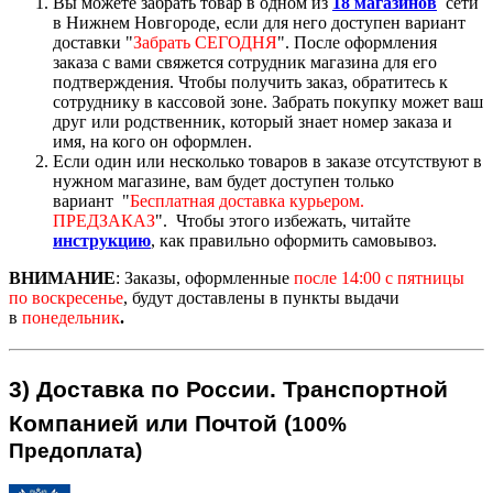
Вы можете забрать товар в одном из
18 магазинов
сети
в Нижнем Новгороде, если для него доступен вариант
доставк
и "
Забрать СЕГОДНЯ
".
После оформления
заказа с вами свяжется сотрудник магазина для его
подтверждения. Чтобы получить заказ, обратитесь к
сотруднику в кассовой зоне. Забрать покупку может ваш
друг или родственник, который знает номер заказа и
имя, на кого он оформлен.
Если один или несколько товаров в заказе отсутствуют в
нужном магазине, вам будет доступен только
вариант "
Бесплатная доставка курьером.
ПРЕДЗАКАЗ
".
Чтобы этого избежать, читайте
инструкцию
,
как правильно оформить самовывоз.
ВНИМАНИЕ
:
Заказы, оформленные
после 14:00
с пятницы
по воскресенье
, будут доставлены в пункты выдачи
в
понедельник
.
3)
Доставка по России.
Транспортной
Компанией или Почтой (
100%
Предоплата)