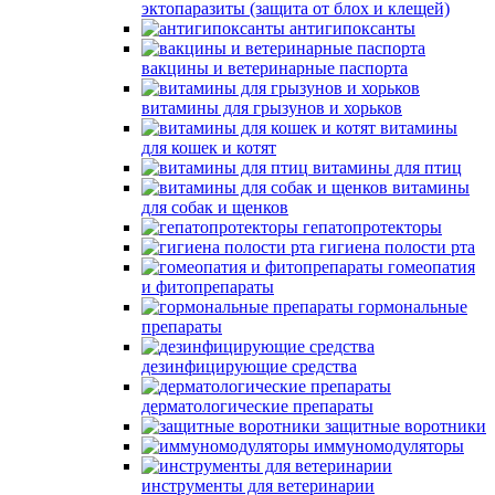
эктопаразиты (защита от блох и клещей)
антигипоксанты
вакцины и ветеринарные паспорта
витамины для грызунов и хорьков
витамины
для кошек и котят
витамины для птиц
витамины
для собак и щенков
гепатопротекторы
гигиена полости рта
гомеопатия
и фитопрепараты
гормональные
препараты
дезинфицирующие средства
дерматологические препараты
защитные воротники
иммуномодуляторы
инструменты для ветеринарии