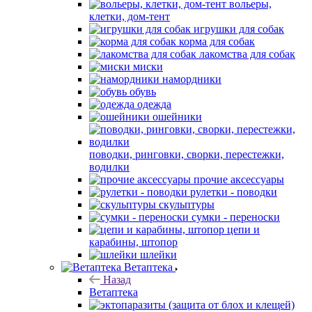
вольеры,
клетки, дом-тент
игрушки для собак
корма для собак
лакомства для собак
миски
намордники
обувь
одежда
ошейники
поводки, ринговки, сворки, перестежки,
водилки
прочие аксессуары
рулетки - поводки
скульптуры
сумки - переноски
цепи и
карабины, штопор
шлейки
Ветаптека
Назад
Ветаптека