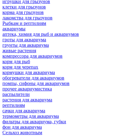
игрушки для грызунов
клетки для грызунов
корма для грызунов
лакомства для грызунов
Рыбкам и рептилиям
аквариумы
аптека, химия для рыб и аквариумов
гроты для аквариума
грунты для аквариума
живые растения
компрессора для аквариумов
корм для рыб
корм для черепах
кормушки для аквариума
обогреватели для аквариумов
помпы, сифоны для аквариумов
прочее аквариумистика
распылители
растения для аквариума
рептилиям
сачки для аквариума
термометры для аквариума
фильтры для аквариума, губки
фон для аквариума
Сельхоз животным