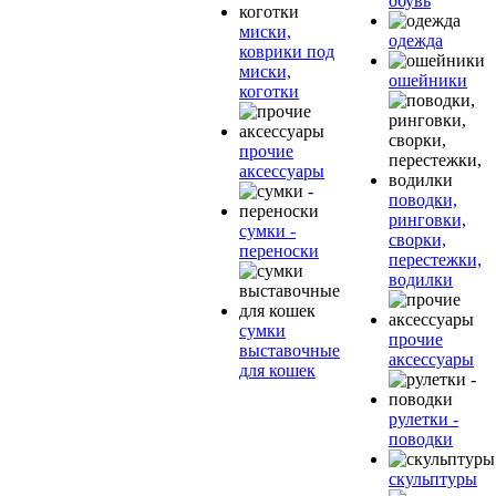
обувь
миски,
одежда
коврики под
миски,
ошейники
коготки
прочие
аксессуары
поводки,
ринговки,
сумки -
сворки,
переноски
перестежки,
водилки
сумки
прочие
выставочные
аксессуары
для кошек
рулетки -
поводки
скульптуры