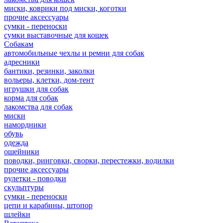
миски, коврики под миски, коготки
прочие аксессуары
сумки - переноски
сумки выставочные для кошек
Собакам
автомобильные чехлы и ремни для собак
адресники
бантики, резинки, заколки
вольеры, клетки, дом-тент
игрушки для собак
корма для собак
лакомства для собак
миски
намордники
обувь
одежда
ошейники
поводки, ринговки, сворки, перестежки, водилки
прочие аксессуары
рулетки - поводки
скульптуры
сумки - переноски
цепи и карабины, штопор
шлейки