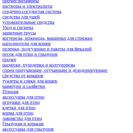
прочие витамины
растворы и электролиты
сердечно-сосудистая система
средства для ушей
успокоительные средства
Уход и гигиена
защитные трусы
когтерезы, ножницы, машинки для стрижки
наполнители для кошек
пеленки, подгузники и пакеты для фекалий
песок для птиц и грызунов
прочее
расчески, пуходерки и колтунорезы
спреи приучающие, отучающие и дезодорирующие
средства от комаров
туалеты и совки для кошек
шампуни и салфетки
Птицам
аксессуары для птиц
игрушки для птиц
клетки для птиц
корма для птиц
лакомства для птиц
Грызунам и хорькам
аксессуары для грызунов