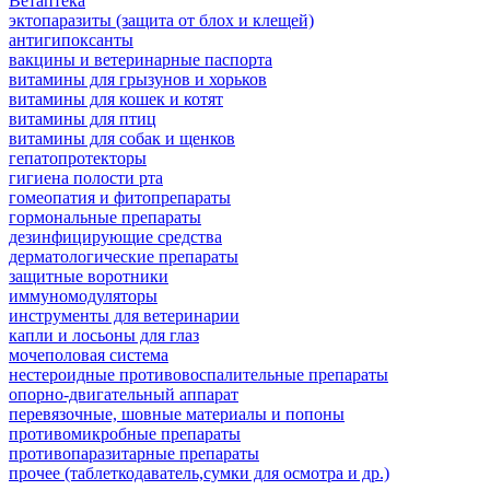
Ветаптека
эктопаразиты (защита от блох и клещей)
антигипоксанты
вакцины и ветеринарные паспорта
витамины для грызунов и хорьков
витамины для кошек и котят
витамины для птиц
витамины для собак и щенков
гепатопротекторы
гигиена полости рта
гомеопатия и фитопрепараты
гормональные препараты
дезинфицирующие средства
дерматологические препараты
защитные воротники
иммуномодуляторы
инструменты для ветеринарии
капли и лосьоны для глаз
мочеполовая система
нестероидные противовоспалительные препараты
опорно-двигательный аппарат
перевязочные, шовные материалы и попоны
противомикробные препараты
противопаразитарные препараты
прочее (таблеткодаватель,сумки для осмотра и др.)