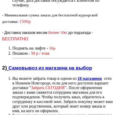
случае, дата доставки обсуждается с клиентом по
телефону.
- Минимальная сумма
заказа для бесплатной курьерской
1500р
доставки
:
-
Доставка заказов весом
более 10кг
до подъезда
-
БЕСПЛАТНО
Поднять на лифте
-
50р
Пешком
50 р / этаж
-
2)
Самовывоз из магазин
а на выбор
Вы можете забрать товар в одном из
18 магазинов
сети
в Нижнем Новгороде, если для него доступен вариант
доставк
и "
Забрать СЕГОДНЯ
".
После оформления
заказа с вами свяжется сотрудник магазина для его
подтверждения. Чтобы получить заказ, обратитесь к
сотруднику в кассовой зоне. Забрать покупку может ваш
друг или родственник, который знает номер заказа и
имя, на кого он оформлен.