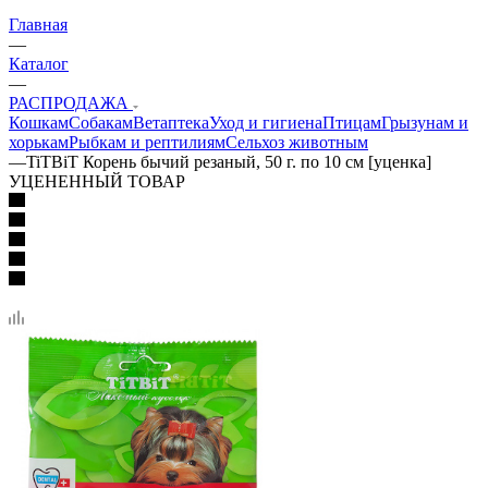
Главная
—
Каталог
—
РАСПРОДАЖА
Кошкам
Собакам
Ветаптека
Уход и гигиена
Птицам
Грызунам и
хорькам
Рыбкам и рептилиям
Сельхоз животным
—
TiTBiT Корень бычий резаный, 50 г. по 10 см [уценка]
УЦЕНЕННЫЙ ТОВАР