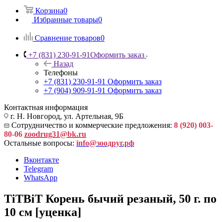
Корзина
0
Избранные товары
0
Сравнение товаров
0
+7 (831) 230-91-91
Оформить заказ
Назад
Телефоны
+7 (831) 230-91-91
Оформить заказ
+7 (904) 909-91-91
Оформить заказ
Контактная информация
г. Н. Новгород, ул. Артельная, 9Б
Сотрудничество и коммерческие предложения:
8 (920) 003-
80-06
zoodrug31@bk.ru
Остальные вопросы:
info@зоодруг.рф
Вконтакте
Telegram
WhatsApp
TiTBiT Корень бычий резаный, 50 г. по
10 см [уценка]