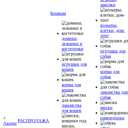
заколки
Кошкам
вольеры,
клетки, дом-
тент
домики,
лежанки и
когтеточки
игрушки для
собак
игрушки для
кошек
корма для
собак
корма для
кошек
лакомства для
собак
лакомства
миски
для кошек
намордники
РАСПРОДАЖА
Акции