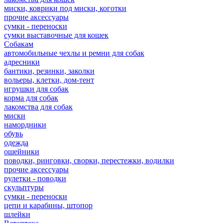
миски, коврики под миски, коготки
прочие аксессуары
сумки - переноски
сумки выставочные для кошек
Собакам
автомобильные чехлы и ремни для собак
адресники
бантики, резинки, заколки
вольеры, клетки, дом-тент
игрушки для собак
корма для собак
лакомства для собак
миски
намордники
обувь
одежда
ошейники
поводки, ринговки, сворки, перестежки, водилки
прочие аксессуары
рулетки - поводки
скульптуры
сумки - переноски
цепи и карабины, штопор
шлейки