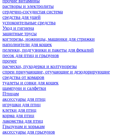
прочие витамины
растворы и электролиты
сердечно-сосудистая система
средства для ушей
успокоительные средства
Уход и гигиена
защитные трусы
когтерезы, ножницы, машинки для стрижки
наполнители для кошек
пеленки, подгузники и пакеты для фекалий
песок для птиц и грызунов
прочее
расчески, пуходерки и колтунорезы
спреи приучающие, отучающие и дезодорирующие
средства от комаров
туалеты и совки для кошек
шампуни и салфетки
Птицам
аксессуары для птиц
игрушки для птиц
клетки для птиц
корма для птиц
лакомства для птиц
Грызунам и хорькам
аксессуары для грызунов