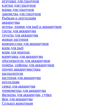
игрушки для грызунов
клетки для грызунов
корма для грызунов
лакомства для грызунов
Рыбкам и рептилиям
аквариумы
аптека, химия для рыб и аквариумов
гроты для аквариума
грунты для аквариума
живые растения
компрессора для аквариумов
корм для рыб
корм для черепах
кормушки для аквариума
обогреватели для аквариумов
помпы, сифоны для аквариумов
прочее аквариумистика
распылители
растения для аквариума
рептилиям
сачки для аквариума
термометры для аквариума
фильтры для аквариума, губки
фон для аквариума
Сельхоз животным