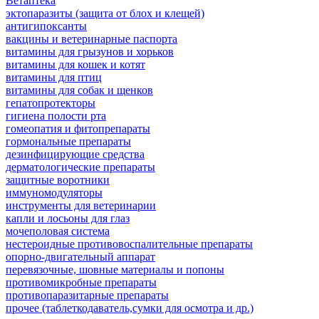
Ветаптека
эктопаразиты (защита от блох и клещей)
антигипоксанты
вакцины и ветеринарные паспорта
витамины для грызунов и хорьков
витамины для кошек и котят
витамины для птиц
витамины для собак и щенков
гепатопротекторы
гигиена полости рта
гомеопатия и фитопрепараты
гормональные препараты
дезинфицирующие средства
дерматологические препараты
защитные воротники
иммуномодуляторы
инструменты для ветеринарии
капли и лосьоны для глаз
мочеполовая система
нестероидные противовоспалительные препараты
опорно-двигательный аппарат
перевязочные, шовные материалы и попоны
противомикробные препараты
противопаразитарные препараты
прочее (таблеткодаватель,сумки для осмотра и др.)