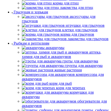
корма для птиц
лакомства для птиц
Грызунам и хорькам
аксессуары для
грызунов
игрушки для грызунов
клетки для грызунов
корма для грызунов
лакомства для грызунов
Рыбкам и рептилиям
аквариумы
аптека,
химия для рыб и аквариумов
гроты для аквариума
грунты для аквариума
живые растения
компрессора для
аквариумов
корм для рыб
корм для черепах
кормушки для
аквариума
обогреватели для
аквариумов
помпы, сифоны