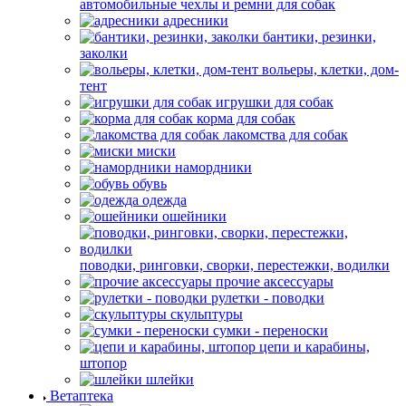
автомобильные чехлы и ремни для собак
адресники
бантики, резинки,
заколки
вольеры, клетки, дом-
тент
игрушки для собак
корма для собак
лакомства для собак
миски
намордники
обувь
одежда
ошейники
поводки, ринговки, сворки, перестежки, водилки
прочие аксессуары
рулетки - поводки
скульптуры
сумки - переноски
цепи и карабины,
штопор
шлейки
Ветаптека