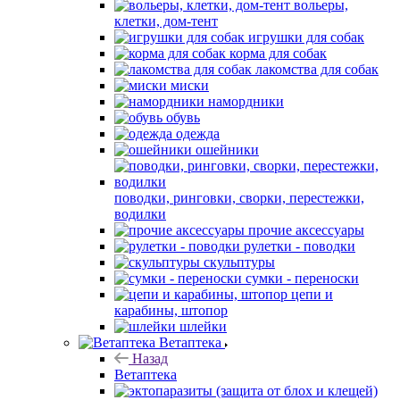
вольеры,
клетки, дом-тент
игрушки для собак
корма для собак
лакомства для собак
миски
намордники
обувь
одежда
ошейники
поводки, ринговки, сворки, перестежки,
водилки
прочие аксессуары
рулетки - поводки
скульптуры
сумки - переноски
цепи и
карабины, штопор
шлейки
Ветаптека
Назад
Ветаптека