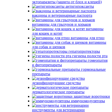
эктопаразиты (защита от блох и клещей)
антигипоксанты
вакцины и ветеринарные паспорта
витамины для грызунов и хорьков
витамины
для кошек и котят
витамины для птиц
витамины
для собак и щенков
гепатопротекторы
гигиена полости рта
гомеопатия
и фитопрепараты
гормональные
препараты
дезинфицирующие средства
дерматологические препараты
защитные воротники
иммуномодуляторы
инструменты для ветеринарии