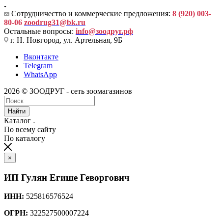
Сотрудничество и коммерческие предложения:
8 (920) 003-
80-06
zoodrug31@bk.ru
Остальные вопросы:
info@зоодруг.рф
г. Н. Новгород, ул. Артельная, 9Б
Вконтакте
Telegram
WhatsApp
2026 © ЗООДРУГ - сеть зоомагазинов
Найти
Каталог
По всему сайту
По каталогу
×
ИП Гулян Егише Геворгович
ИНН:
525816576524
ОГРН:
322527500007224