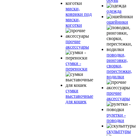
обувь
миски,
одежда
коврики под
миски,
ошейники
коготки
прочие
аксессуары
поводки,
ринговки,
сумки -
сворки,
переноски
перестежки,
водилки
сумки
прочие
выставочные
аксессуары
для кошек
рулетки -
поводки
скульптуры