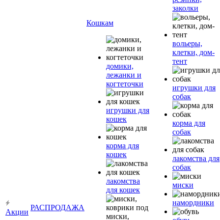
заколки
Кошкам
вольеры,
клетки, дом-
тент
домики,
лежанки и
когтеточки
игрушки для
собак
игрушки для
кошек
корма для
собак
корма для
кошек
лакомства для
собак
лакомства
миски
для кошек
намордники
РАСПРОДАЖА
Акции