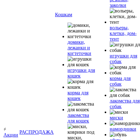
заколки
Кошкам
вольеры,
клетки, дом-
тент
домики,
лежанки и
когтеточки
игрушки для
собак
игрушки для
кошек
корма для
собак
корма для
кошек
лакомства для
собак
лакомства
миски
для кошек
намордники
РАСПРОДАЖА
Акции