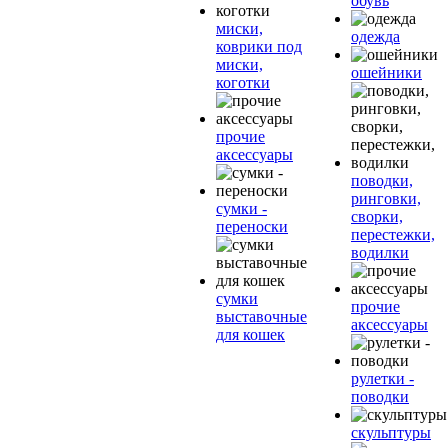
обувь
миски,
одежда
коврики под
миски,
ошейники
коготки
прочие
аксессуары
поводки,
ринговки,
сумки -
сворки,
переноски
перестежки,
водилки
сумки
прочие
выставочные
аксессуары
для кошек
рулетки -
поводки
скульптуры