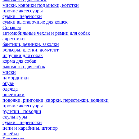
миски, коврики под миски, коготки
прочие аксессуары
сумки - переноски
сумки выставочные для кошек
Собакам
автомобильные чехлы и ремни для собак
адресники
бантики, резинки, заколки
вольеры, клетки, дом-тент
игрушки для собак
корма для собак
лакомства для собак
миски
намордники
обувь
одежда
ошейники
поводки, ринговки, сворки, перестежки, водилки
прочие аксессуары
рулетки - поводки
скульптуры
сумки - переноски
цепи и карабины, штопор
шлейки