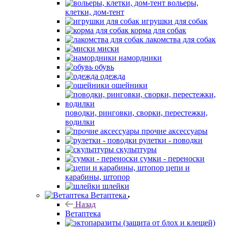
вольеры,
клетки, дом-тент
игрушки для собак
корма для собак
лакомства для собак
миски
намордники
обувь
одежда
ошейники
поводки, ринговки, сворки, перестежки,
водилки
прочие аксессуары
рулетки - поводки
скульптуры
сумки - переноски
цепи и
карабины, штопор
шлейки
Ветаптека
Назад
Ветаптека