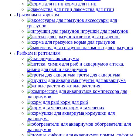
корма для птиц
лакомства для птиц
Грызунам и хорькам
аксессуары для
грызунов
игрушки для грызунов
клетки для грызунов
корма для грызунов
лакомства для грызунов
Рыбкам и рептилиям
аквариумы
аптека,
химия для рыб и аквариумов
гроты для аквариума
грунты для аквариума
живые растения
компрессора для
аквариумов
корм для рыб
корм для черепах
кормушки для
аквариума
обогреватели для
аквариумов
помпы, сифоны