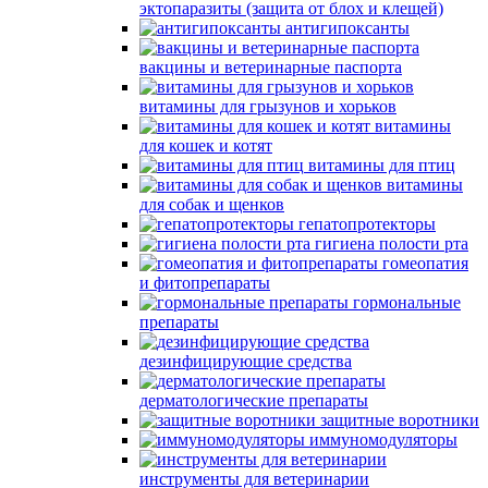
эктопаразиты (защита от блох и клещей)
антигипоксанты
вакцины и ветеринарные паспорта
витамины для грызунов и хорьков
витамины
для кошек и котят
витамины для птиц
витамины
для собак и щенков
гепатопротекторы
гигиена полости рта
гомеопатия
и фитопрепараты
гормональные
препараты
дезинфицирующие средства
дерматологические препараты
защитные воротники
иммуномодуляторы
инструменты для ветеринарии