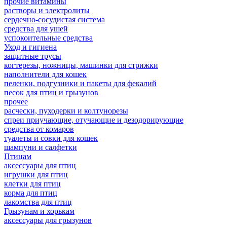
прочие витамины
растворы и электролиты
сердечно-сосудистая система
средства для ушей
успокоительные средства
Уход и гигиена
защитные трусы
когтерезы, ножницы, машинки для стрижки
наполнители для кошек
пеленки, подгузники и пакеты для фекалий
песок для птиц и грызунов
прочее
расчески, пуходерки и колтунорезы
спреи приучающие, отучающие и дезодорирующие
средства от комаров
туалеты и совки для кошек
шампуни и салфетки
Птицам
аксессуары для птиц
игрушки для птиц
клетки для птиц
корма для птиц
лакомства для птиц
Грызунам и хорькам
аксессуары для грызунов