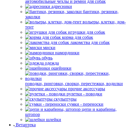
автомобильные чехлы и ремни для собак
адресники
бантики, резинки,
заколки
вольеры, клетки, дом-
тент
игрушки для собак
корма для собак
лакомства для собак
миски
намордники
обувь
одежда
ошейники
поводки, ринговки, сворки, перестежки, водилки
прочие аксессуары
рулетки - поводки
скульптуры
сумки - переноски
цепи и карабины,
штопор
шлейки
Ветаптека