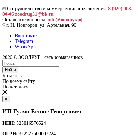
Сотрудничество и коммерческие предложения:
8 (920) 003-
80-06
zoodrug31@bk.ru
Остальные вопросы:
info@зоодруг.рф
г. Н. Новгород, ул. Артельная, 9Б
Вконтакте
Telegram
WhatsApp
2026 © ЗООДРУГ - сеть зоомагазинов
Найти
Каталог
По всему сайту
По каталогу
×
ИП Гулян Егише Геворгович
ИНН:
525816576524
ОГРН:
322527500007224