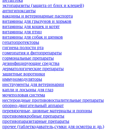
Ветаптека
эктопаразиты (защита от блох и клещей)
антигипоксанты
вакцины и ветеринарные паспорта
витамины для грызунов и хорьков
витамины для кошек и котят
витамины для птиц
витамины для собак и щенков
гепатопротекторы
гигиена полости рта
гомеопатия и фитопрепараты
гормональные препараты
дезинфицирующие средства
дерматологические препараты
защитные воротники
иммуномодуляторы
инструменты для ветеринарии
капли и лосьоны для глаз
мочеполовая система
нестероидные противовоспалительные препараты
опорно-двигательный аппарат
перевязочные, шовные материалы и попоны
противомикробные препараты
противопаразитарные препараты
прочее (таблеткодаватель,сумки для осмотра и др.)