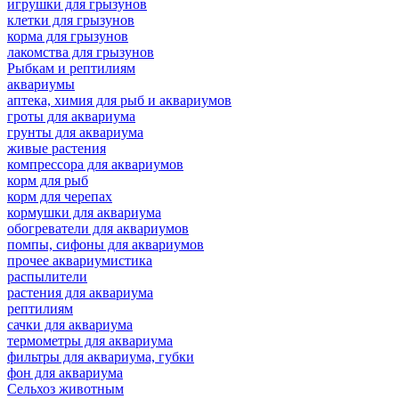
игрушки для грызунов
клетки для грызунов
корма для грызунов
лакомства для грызунов
Рыбкам и рептилиям
аквариумы
аптека, химия для рыб и аквариумов
гроты для аквариума
грунты для аквариума
живые растения
компрессора для аквариумов
корм для рыб
корм для черепах
кормушки для аквариума
обогреватели для аквариумов
помпы, сифоны для аквариумов
прочее аквариумистика
распылители
растения для аквариума
рептилиям
сачки для аквариума
термометры для аквариума
фильтры для аквариума, губки
фон для аквариума
Сельхоз животным