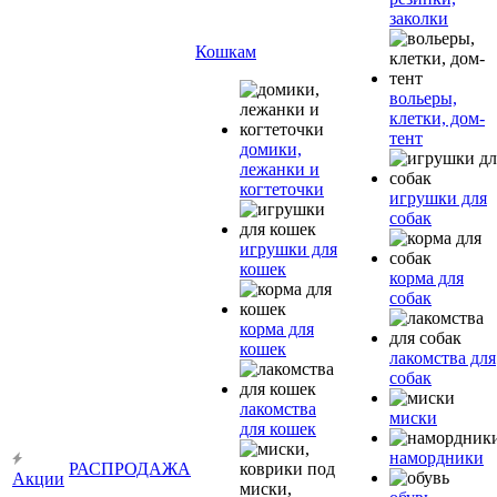
заколки
Кошкам
вольеры,
клетки, дом-
тент
домики,
лежанки и
когтеточки
игрушки для
собак
игрушки для
кошек
корма для
собак
корма для
кошек
лакомства для
собак
лакомства
миски
для кошек
намордники
РАСПРОДАЖА
Акции