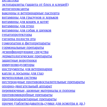
Ветаптека
эктопаразиты (защита от блох и клещей)
антигипоксанты
вакцины и ветеринарные паспорта
витамины для грызунов и хорьков
витамины для кошек и котят
витамины для птиц
витамины для собак и щенков
гепатопротекторы
гигиена полости рта
гомеопатия и фитопрепараты
гормональные препараты
дезинфицирующие средства
дерматологические препараты
защитные воротники
иммуномодуляторы
инструменты для ветеринарии
капли и лосьоны для глаз
мочеполовая система
нестероидные противовоспалительные препараты
опорно-двигательный аппарат
перевязочные, шовные материалы и попоны
противомикробные препараты
противопаразитарные препараты
прочее (таблеткодаватель,сумки для осмотра и др.)