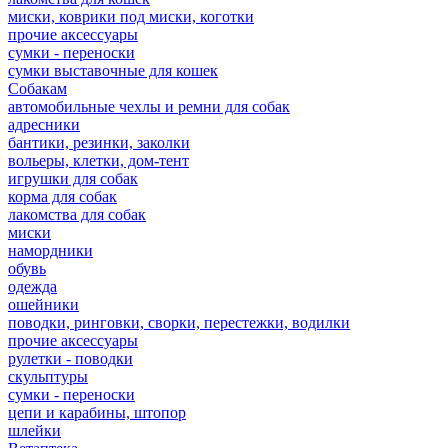
миски, коврики под миски, коготки
прочие аксессуары
сумки - переноски
сумки выставочные для кошек
Собакам
автомобильные чехлы и ремни для собак
адресники
бантики, резинки, заколки
вольеры, клетки, дом-тент
игрушки для собак
корма для собак
лакомства для собак
миски
намордники
обувь
одежда
ошейники
поводки, ринговки, сворки, перестежки, водилки
прочие аксессуары
рулетки - поводки
скульптуры
сумки - переноски
цепи и карабины, штопор
шлейки