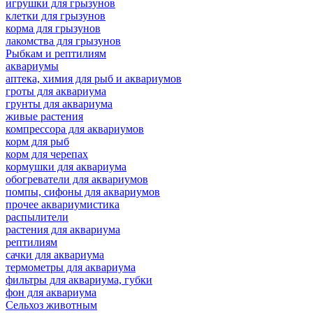
игрушки для грызунов
клетки для грызунов
корма для грызунов
лакомства для грызунов
Рыбкам и рептилиям
аквариумы
аптека, химия для рыб и аквариумов
гроты для аквариума
грунты для аквариума
живые растения
компрессора для аквариумов
корм для рыб
корм для черепах
кормушки для аквариума
обогреватели для аквариумов
помпы, сифоны для аквариумов
прочее аквариумистика
распылители
растения для аквариума
рептилиям
сачки для аквариума
термометры для аквариума
фильтры для аквариума, губки
фон для аквариума
Сельхоз животным