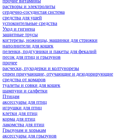
прочие витамины
растворы и электролиты
сердечно-сосудистая система
средства для ушей
успокоительные средства
Уход и гигиена
защитные трусы
когтерезы, ножницы, машинки для стрижки
наполнители для кошек
пеленки, подгузники и пакеты для фекалий
песок для птиц и грызунов
прочее
расчески, пуходерки и колтунорезы
спреи приучающие, отучающие и дезодорирующие
средства от комаров
туалеты и совки для кошек
шампуни и салфетки
Птицам
аксессуары для птиц
игрушки для птиц
клетки для птиц
корма для птиц
лакомства для птиц
Грызунам и хорькам
аксессуары для грызунов