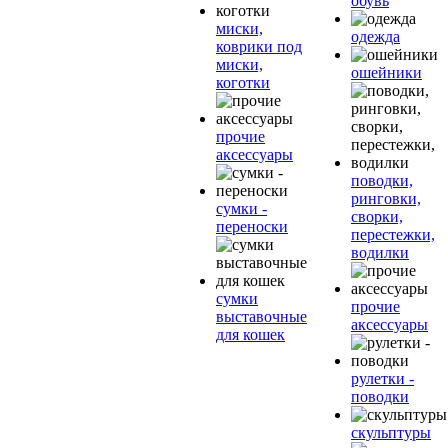
обувь
миски,
одежда
коврики под
миски,
ошейники
коготки
прочие
аксессуары
поводки,
ринговки,
сумки -
сворки,
переноски
перестежки,
водилки
сумки
прочие
выставочные
аксессуары
для кошек
рулетки -
поводки
скульптуры