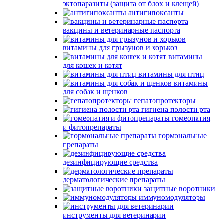
эктопаразиты (защита от блох и клещей)
антигипоксанты
вакцины и ветеринарные паспорта
витамины для грызунов и хорьков
витамины
для кошек и котят
витамины для птиц
витамины
для собак и щенков
гепатопротекторы
гигиена полости рта
гомеопатия
и фитопрепараты
гормональные
препараты
дезинфицирующие средства
дерматологические препараты
защитные воротники
иммуномодуляторы
инструменты для ветеринарии