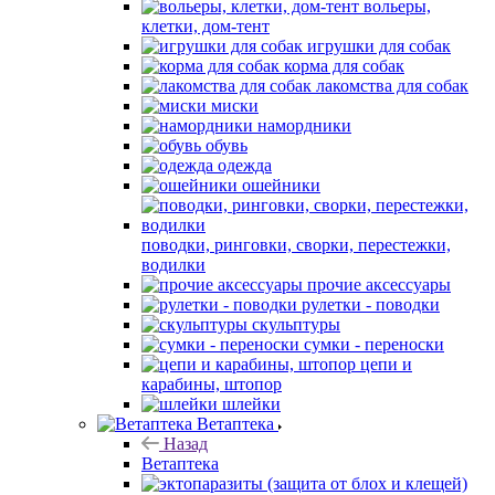
вольеры,
клетки, дом-тент
игрушки для собак
корма для собак
лакомства для собак
миски
намордники
обувь
одежда
ошейники
поводки, ринговки, сворки, перестежки,
водилки
прочие аксессуары
рулетки - поводки
скульптуры
сумки - переноски
цепи и
карабины, штопор
шлейки
Ветаптека
Назад
Ветаптека