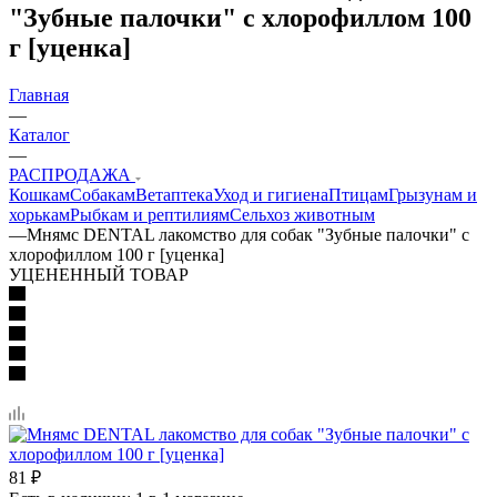
"Зубные палочки" с хлорофиллом 100
г [уценка]
Главная
—
Каталог
—
РАСПРОДАЖА
Кошкам
Собакам
Ветаптека
Уход и гигиена
Птицам
Грызунам и
хорькам
Рыбкам и рептилиям
Сельхоз животным
—
Мнямс DENTAL лакомство для собак "Зубные палочки" с
хлорофиллом 100 г [уценка]
УЦЕНЕННЫЙ ТОВАР
81
₽