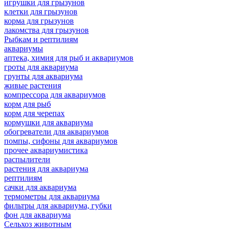
игрушки для грызунов
клетки для грызунов
корма для грызунов
лакомства для грызунов
Рыбкам и рептилиям
аквариумы
аптека, химия для рыб и аквариумов
гроты для аквариума
грунты для аквариума
живые растения
компрессора для аквариумов
корм для рыб
корм для черепах
кормушки для аквариума
обогреватели для аквариумов
помпы, сифоны для аквариумов
прочее аквариумистика
распылители
растения для аквариума
рептилиям
сачки для аквариума
термометры для аквариума
фильтры для аквариума, губки
фон для аквариума
Сельхоз животным