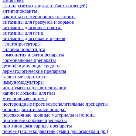
Ветаптека
эктопаразиты (защита от блох и клещей)
антигипоксанты
вакцины и ветеринарные паспорта
витамины для грызунов и хорьков
витамины для кошек и котят
витамины для птиц
витамины для собак и щенков
гепатопротекторы
гигиена полости рта
гомеопатия и фитопрепараты
гормональные препараты
дезинфицирующие средства
дерматологические препараты
защитные воротники
иммуномодуляторы
инструменты для ветеринарии
капли и лосьоны для глаз
мочеполовая система
нестероидные противовоспалительные препараты
опорно-двигательный аппарат
перевязочные, шовные материалы и попоны
противомикробные препараты
противопаразитарные препараты
прочее (таблеткодаватель,сумки для осмотра и др.)