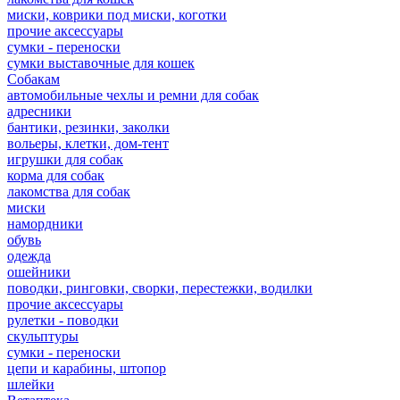
миски, коврики под миски, коготки
прочие аксессуары
сумки - переноски
сумки выставочные для кошек
Собакам
автомобильные чехлы и ремни для собак
адресники
бантики, резинки, заколки
вольеры, клетки, дом-тент
игрушки для собак
корма для собак
лакомства для собак
миски
намордники
обувь
одежда
ошейники
поводки, ринговки, сворки, перестежки, водилки
прочие аксессуары
рулетки - поводки
скульптуры
сумки - переноски
цепи и карабины, штопор
шлейки