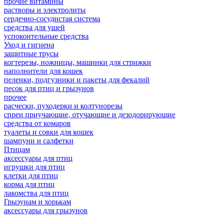
прочие витамины
растворы и электролиты
сердечно-сосудистая система
средства для ушей
успокоительные средства
Уход и гигиена
защитные трусы
когтерезы, ножницы, машинки для стрижки
наполнители для кошек
пеленки, подгузники и пакеты для фекалий
песок для птиц и грызунов
прочее
расчески, пуходерки и колтунорезы
спреи приучающие, отучающие и дезодорирующие
средства от комаров
туалеты и совки для кошек
шампуни и салфетки
Птицам
аксессуары для птиц
игрушки для птиц
клетки для птиц
корма для птиц
лакомства для птиц
Грызунам и хорькам
аксессуары для грызунов