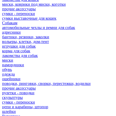
миски, коврики под миски, коготки
прочие аксессуары
сумки - переноски
сумки выставочные для кошек
Собакам
автомобильные чехлы и ремни для собак
адресники
бантики, резинки, заколки
вольеры, клетки, дом-тент
игрушки для собак
корма для собак
лакомства для собак
миски
намордники
обувь
одежда
ошейники
поводки, ринговки, сворки, перестежки, водилки
прочие аксессуары
рулетки - поводки
скульптуры
сумки - переноски
цепи и карабины, штопор
шлейки