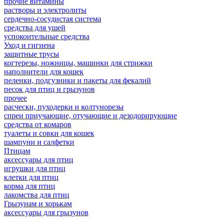
прочие витамины
растворы и электролиты
сердечно-сосудистая система
средства для ушей
успокоительные средства
Уход и гигиена
защитные трусы
когтерезы, ножницы, машинки для стрижки
наполнители для кошек
пеленки, подгузники и пакеты для фекалий
песок для птиц и грызунов
прочее
расчески, пуходерки и колтунорезы
спреи приучающие, отучающие и дезодорирующие
средства от комаров
туалеты и совки для кошек
шампуни и салфетки
Птицам
аксессуары для птиц
игрушки для птиц
клетки для птиц
корма для птиц
лакомства для птиц
Грызунам и хорькам
аксессуары для грызунов