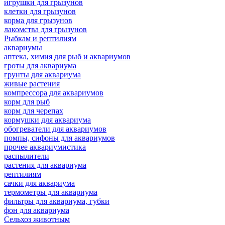
игрушки для грызунов
клетки для грызунов
корма для грызунов
лакомства для грызунов
Рыбкам и рептилиям
аквариумы
аптека, химия для рыб и аквариумов
гроты для аквариума
грунты для аквариума
живые растения
компрессора для аквариумов
корм для рыб
корм для черепах
кормушки для аквариума
обогреватели для аквариумов
помпы, сифоны для аквариумов
прочее аквариумистика
распылители
растения для аквариума
рептилиям
сачки для аквариума
термометры для аквариума
фильтры для аквариума, губки
фон для аквариума
Сельхоз животным