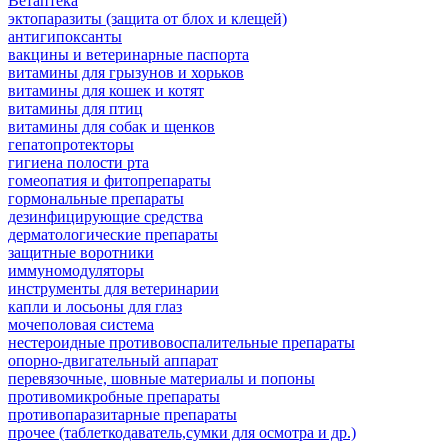
Ветаптека
эктопаразиты (защита от блох и клещей)
антигипоксанты
вакцины и ветеринарные паспорта
витамины для грызунов и хорьков
витамины для кошек и котят
витамины для птиц
витамины для собак и щенков
гепатопротекторы
гигиена полости рта
гомеопатия и фитопрепараты
гормональные препараты
дезинфицирующие средства
дерматологические препараты
защитные воротники
иммуномодуляторы
инструменты для ветеринарии
капли и лосьоны для глаз
мочеполовая система
нестероидные противовоспалительные препараты
опорно-двигательный аппарат
перевязочные, шовные материалы и попоны
противомикробные препараты
противопаразитарные препараты
прочее (таблеткодаватель,сумки для осмотра и др.)