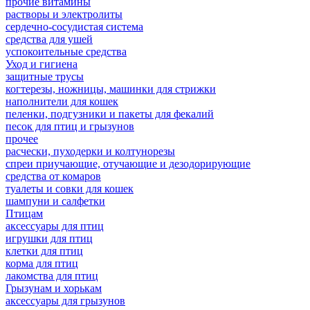
прочие витамины
растворы и электролиты
сердечно-сосудистая система
средства для ушей
успокоительные средства
Уход и гигиена
защитные трусы
когтерезы, ножницы, машинки для стрижки
наполнители для кошек
пеленки, подгузники и пакеты для фекалий
песок для птиц и грызунов
прочее
расчески, пуходерки и колтунорезы
спреи приучающие, отучающие и дезодорирующие
средства от комаров
туалеты и совки для кошек
шампуни и салфетки
Птицам
аксессуары для птиц
игрушки для птиц
клетки для птиц
корма для птиц
лакомства для птиц
Грызунам и хорькам
аксессуары для грызунов