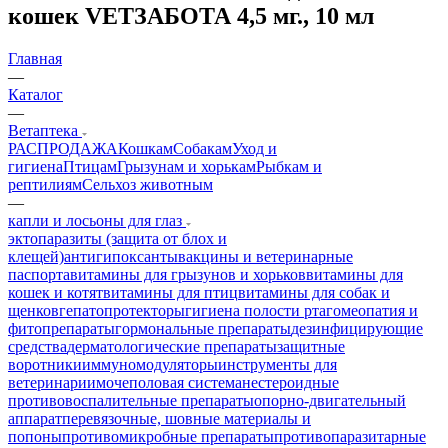
кошек VETЗАБОТА 4,5 мг., 10 мл
Главная
—
Каталог
—
Ветаптека
РАСПРОДАЖА
Кошкам
Собакам
Уход и
гигиена
Птицам
Грызунам и хорькам
Рыбкам и
рептилиям
Сельхоз животным
—
капли и лосьоны для глаз
эктопаразиты (защита от блох и
клещей)
антигипоксанты
вакцины и ветеринарные
паспорта
витамины для грызунов и хорьков
витамины для
кошек и котят
витамины для птиц
витамины для собак и
щенков
гепатопротекторы
гигиена полости рта
гомеопатия и
фитопрепараты
гормональные препараты
дезинфицирующие
средства
дерматологические препараты
защитные
воротники
иммуномодуляторы
инструменты для
ветеринарии
мочеполовая система
нестероидные
противовоспалительные препараты
опорно-двигательный
аппарат
перевязочные, шовные материалы и
попоны
противомикробные препараты
противопаразитарные