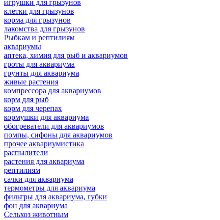
игрушки для грызунов
клетки для грызунов
корма для грызунов
лакомства для грызунов
Рыбкам и рептилиям
аквариумы
аптека, химия для рыб и аквариумов
гроты для аквариума
грунты для аквариума
живые растения
компрессора для аквариумов
корм для рыб
корм для черепах
кормушки для аквариума
обогреватели для аквариумов
помпы, сифоны для аквариумов
прочее аквариумистика
распылители
растения для аквариума
рептилиям
сачки для аквариума
термометры для аквариума
фильтры для аквариума, губки
фон для аквариума
Сельхоз животным