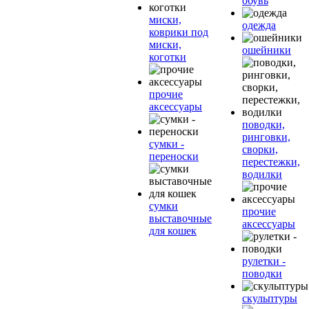
обувь
миски,
одежда
коврики под
миски,
ошейники
коготки
прочие
аксессуары
поводки,
ринговки,
сумки -
сворки,
переноски
перестежки,
водилки
сумки
прочие
выставочные
аксессуары
для кошек
рулетки -
поводки
скульптуры