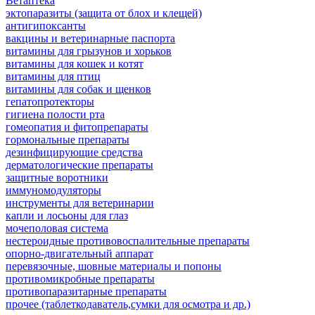
Ветаптека
эктопаразиты (защита от блох и клещей)
антигипоксанты
вакцины и ветеринарные паспорта
витамины для грызунов и хорьков
витамины для кошек и котят
витамины для птиц
витамины для собак и щенков
гепатопротекторы
гигиена полости рта
гомеопатия и фитопрепараты
гормональные препараты
дезинфицирующие средства
дерматологические препараты
защитные воротники
иммуномодуляторы
инструменты для ветеринарии
капли и лосьоны для глаз
мочеполовая система
нестероидные противовоспалительные препараты
опорно-двигательный аппарат
перевязочные, шовные материалы и попоны
противомикробные препараты
противопаразитарные препараты
прочее (таблеткодаватель,сумки для осмотра и др.)