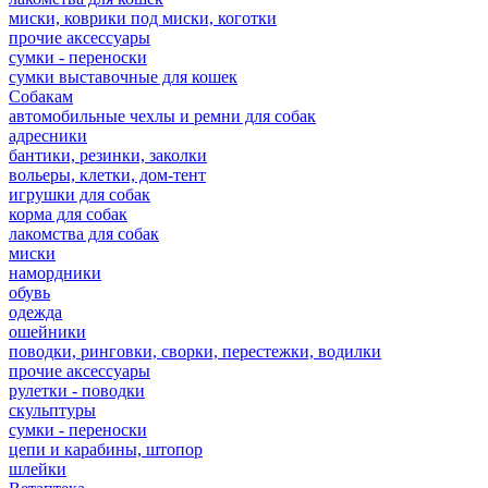
миски, коврики под миски, коготки
прочие аксессуары
сумки - переноски
сумки выставочные для кошек
Собакам
автомобильные чехлы и ремни для собак
адресники
бантики, резинки, заколки
вольеры, клетки, дом-тент
игрушки для собак
корма для собак
лакомства для собак
миски
намордники
обувь
одежда
ошейники
поводки, ринговки, сворки, перестежки, водилки
прочие аксессуары
рулетки - поводки
скульптуры
сумки - переноски
цепи и карабины, штопор
шлейки