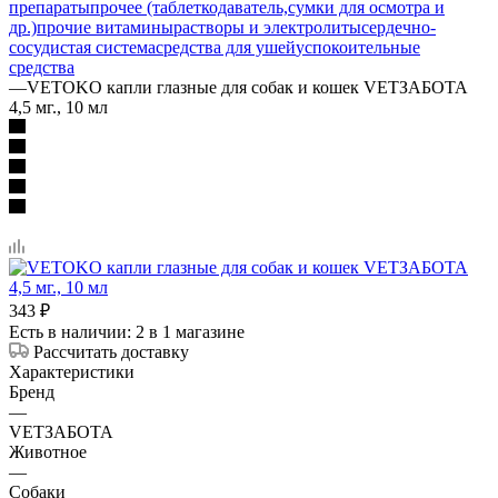
препараты
прочее (таблеткодаватель,сумки для осмотра и
др.)
прочие витамины
растворы и электролиты
сердечно-
сосудистая система
средства для ушей
успокоительные
средства
—
VETOKO капли глазные для собак и кошек VETЗАБОТА
4,5 мг., 10 мл
343
₽
Есть в наличии
: 2
в 1 магазине
Рассчитать доставку
Характеристики
Бренд
—
VETЗАБОТА
Животное
—
Собаки