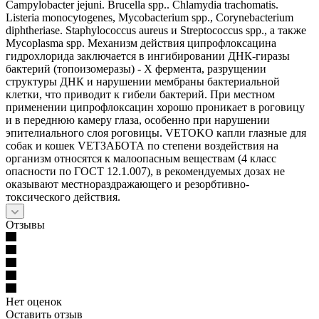
Campylobacter jejuni. Brucella spp.. Chlamydia trachomatis.
Listeria monocytogenes, Mycobacterium spp., Corynebacterium
diphtheriase. Staphylococcus aureus и Streptococcus spp., a также
Mycoplasma spp. Механизм действия ципрофлоксацина
гидрохлорида заключается в ингибировании ДНК-гиразы
бактерий (топоизомеразы) - X фермента, разрущении
структуры ДНК и нарушении мембраны бактериальной
клетки, что приводит к гибели бактерий. При местном
применении ципрофлоксацин хорошо проникает в роговицу
и в переднюю камеру глаза, особенно при нарушении
эпителиального слоя роговицы. VETOKO капли глазные для
собак и кошек VЕТЗАБОТА по степени воздействия на
организм относятся к малоопасным веществам (4 класс
опасности по ГОСТ 12.1.007), в рекомендуемых дозах не
оказывают местнораздражающего и резорбтивно-
токсического действия.
Отзывы
Нет оценок
Оставить отзыв