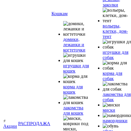
заколки
Кошкам
вольеры,
клетки, дом-
тент
домики,
лежанки и
когтеточки
игрушки для
собак
игрушки для
кошек
корма для
собак
корма для
кошек
лакомства для
собак
лакомства
миски
для кошек
намордники
РАСПРОДАЖА
Акции