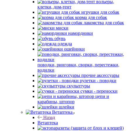
вольеры,
клетки, дом-тент
игрушки для собак
корма для собак
лакомства для собак
миски
намордники
обувь
одежда
ошейники
поводки, ринговки, сворки, перестежки,
водилки
прочие аксессуары
рулетки - поводки
скульптуры
сумки - переноски
цепи и
карабины, штопор
шлейки
Ветаптека
Назад
Ветаптека