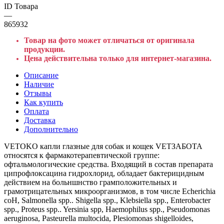
ID Товара
—
865932
Товар на фото может отличаться от оригинала
продукции.
Цена действительна только для интернет-магазина.
Описание
Наличие
Отзывы
Как купить
Оплата
Доставка
Дополнительно
VETOKO капли глазные для собак и кощек VЕТЗАБОТА
относятся к фармакотерапевтической группе:
офтальмологические средства. Входящий в состав препарата
ципрофлоксацина гидрохлорид, обладает бактерицидным
действием на больншнство грамположительных и
грамотрицательных микроорганизмов, в том числе Echerichia
соН, Salmonella spp.. Shigella spp., Klebsiella spp., Enterobacter
spp., Proteus spp.. Yersinia spp, Haemophilus spp., Pseudomonas
aeruginosa, Pasteurella multocida, Plesiomonas shigelloides,