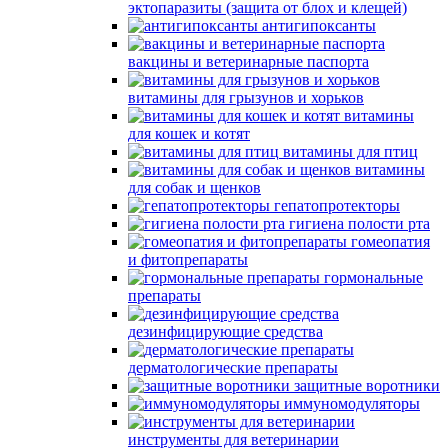
эктопаразиты (защита от блох и клещей)
антигипоксанты
вакцины и ветеринарные паспорта
витамины для грызунов и хорьков
витамины
для кошек и котят
витамины для птиц
витамины
для собак и щенков
гепатопротекторы
гигиена полости рта
гомеопатия
и фитопрепараты
гормональные
препараты
дезинфицирующие средства
дерматологические препараты
защитные воротники
иммуномодуляторы
инструменты для ветеринарии