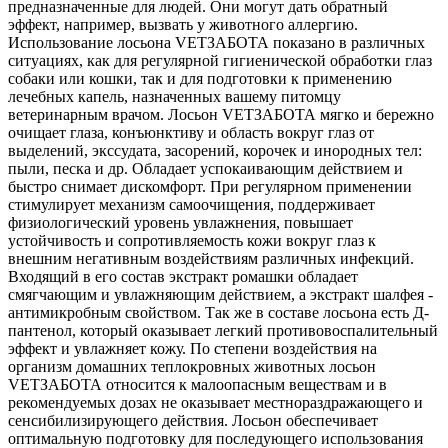
предназначенные для людей. Они могут дать обратный
эффект, например, вызвать у животного аллергию.
Использование лосьона VETЗАБОТА показано в различных
ситуациях, как для регулярной гигиенической обработки глаз
собаки или кошки, так и для подготовки к применению
лечебных капель, назначенных вашему питомцу
ветеринарным врачом. Лосьон VETЗАБОТА мягко и бережно
очищает глаза, конъюнктиву и область вокруг глаз от
выделений, экссудата, засорений, корочек и инородных тел:
пыли, песка и др. Обладает успокаивающим действием и
быстро снимает дискомфорт. При регулярном применении
стимулирует механизм самоочищения, поддерживает
физиологический уровень увлажнения, повышает
устойчивость и сопротивляемость кожи вокруг глаз к
внешним негативным воздействиям различных инфекций.
Входящий в его состав экстракт ромашки обладает
смягчающим и увлажняющим действием, а экстракт шалфея -
антимикробным свойством. Так же в составе лосьона есть Д-
пантенол, который оказывает легкий противовоспалительный
эффект и увлажняет кожу. По степени воздействия на
организм домашних теплокровных животных лосьон
VETЗАБОТА относится к малоопасным веществам и в
рекомендуемых дозах не оказывает местнораздражающего и
сенсибилизирующего действия. Лосьон обеспечивает
оптимальную подготовку для последующего использования