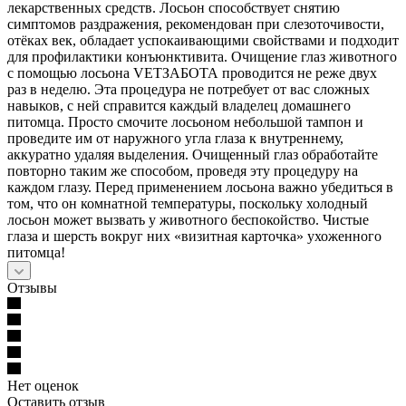
лекарственных средств. Лосьон способствует снятию
симптомов раздражения, рекомендован при слезоточивости,
отёках век, обладает успокаивающими свойствами и подходит
для профилактики конъюнктивита. Очищение глаз животного
с помощью лосьона VETЗАБОТА проводится не реже двух
раз в неделю. Эта процедура не потребует от вас сложных
навыков, с ней справится каждый владелец домашнего
питомца. Просто смочите лосьоном небольшой тампон и
проведите им от наружного угла глаза к внутреннему,
аккуратно удаляя выделения. Очищенный глаз обработайте
повторно таким же способом, проведя эту процедуру на
каждом глазу. Перед применением лосьона важно убедиться в
том, что он комнатной температуры, поскольку холодный
лосьон может вызвать у животного беспокойство. Чистые
глаза и шерсть вокруг них «визитная карточка» ухоженного
питомца!
Отзывы
Нет оценок
Оставить отзыв