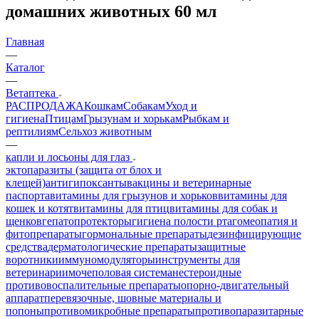
домашних животных 60 мл
Главная
—
Каталог
—
Ветаптека
РАСПРОДАЖА
Кошкам
Собакам
Уход и
гигиена
Птицам
Грызунам и хорькам
Рыбкам и
рептилиям
Сельхоз животным
—
капли и лосьоны для глаз
эктопаразиты (защита от блох и
клещей)
антигипоксанты
вакцины и ветеринарные
паспорта
витамины для грызунов и хорьков
витамины для
кошек и котят
витамины для птиц
витамины для собак и
щенков
гепатопротекторы
гигиена полости рта
гомеопатия и
фитопрепараты
гормональные препараты
дезинфицирующие
средства
дерматологические препараты
защитные
воротники
иммуномодуляторы
инструменты для
ветеринарии
мочеполовая система
нестероидные
противовоспалительные препараты
опорно-двигательный
аппарат
перевязочные, шовные материалы и
попоны
противомикробные препараты
противопаразитарные