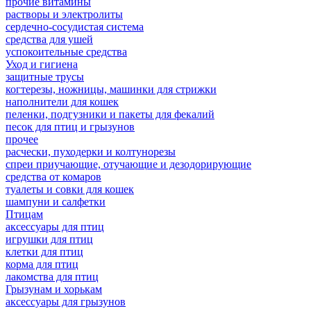
прочие витамины
растворы и электролиты
сердечно-сосудистая система
средства для ушей
успокоительные средства
Уход и гигиена
защитные трусы
когтерезы, ножницы, машинки для стрижки
наполнители для кошек
пеленки, подгузники и пакеты для фекалий
песок для птиц и грызунов
прочее
расчески, пуходерки и колтунорезы
спреи приучающие, отучающие и дезодорирующие
средства от комаров
туалеты и совки для кошек
шампуни и салфетки
Птицам
аксессуары для птиц
игрушки для птиц
клетки для птиц
корма для птиц
лакомства для птиц
Грызунам и хорькам
аксессуары для грызунов