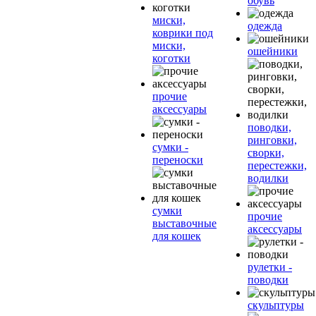
обувь
миски,
одежда
коврики под
миски,
ошейники
коготки
прочие
аксессуары
поводки,
ринговки,
сумки -
сворки,
переноски
перестежки,
водилки
сумки
прочие
выставочные
аксессуары
для кошек
рулетки -
поводки
скульптуры