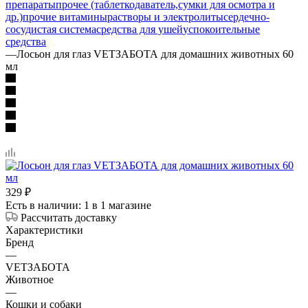
препараты
прочее (таблеткодаватель,сумки для осмотра и
др.)
прочие витамины
растворы и электролиты
сердечно-
сосудистая система
средства для ушей
успокоительные
средства
—
Лосьон для глаз VETЗАБОТА для домашних животных 60
мл
329
₽
Есть в наличии
: 1
в 1 магазине
Рассчитать доставку
Характеристики
Бренд
—
VETЗАБОТА
Животное
—
Кошки и собаки