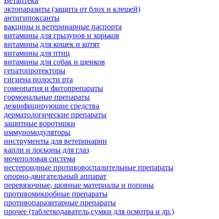
Ветаптека
эктопаразиты (защита от блох и клещей)
антигипоксанты
вакцины и ветеринарные паспорта
витамины для грызунов и хорьков
витамины для кошек и котят
витамины для птиц
витамины для собак и щенков
гепатопротекторы
гигиена полости рта
гомеопатия и фитопрепараты
гормональные препараты
дезинфицирующие средства
дерматологические препараты
защитные воротники
иммуномодуляторы
инструменты для ветеринарии
капли и лосьоны для глаз
мочеполовая система
нестероидные противовоспалительные препараты
опорно-двигательный аппарат
перевязочные, шовные материалы и попоны
противомикробные препараты
противопаразитарные препараты
прочее (таблеткодаватель,сумки для осмотра и др.)