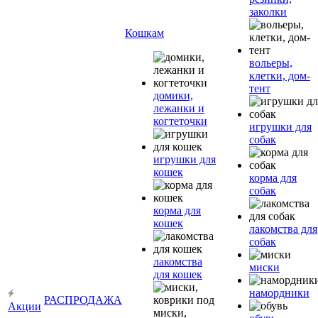
заколки
Кошкам
вольеры,
клетки, дом-
тент
домики,
лежанки и
когтеточки
игрушки для
собак
игрушки для
кошек
корма для
собак
корма для
кошек
лакомства для
собак
лакомства
миски
для кошек
намордники
РАСПРОДАЖА
Акции