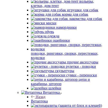
вольеры,
клетки, дом-тент
игрушки для собак
корма для собак
лакомства для собак
миски
намордники
обувь
одежда
ошейники
поводки, ринговки, сворки, перестежки,
водилки
прочие аксессуары
рулетки - поводки
скульптуры
сумки - переноски
цепи и
карабины, штопор
шлейки
Ветаптека
Назад
Ветаптека