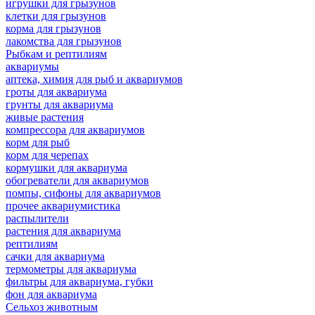
игрушки для грызунов
клетки для грызунов
корма для грызунов
лакомства для грызунов
Рыбкам и рептилиям
аквариумы
аптека, химия для рыб и аквариумов
гроты для аквариума
грунты для аквариума
живые растения
компрессора для аквариумов
корм для рыб
корм для черепах
кормушки для аквариума
обогреватели для аквариумов
помпы, сифоны для аквариумов
прочее аквариумистика
распылители
растения для аквариума
рептилиям
сачки для аквариума
термометры для аквариума
фильтры для аквариума, губки
фон для аквариума
Сельхоз животным