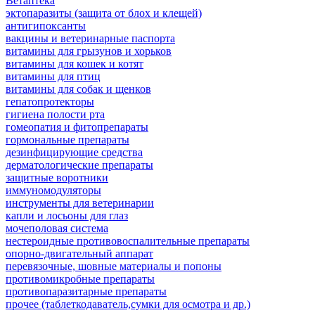
Ветаптека
эктопаразиты (защита от блох и клещей)
антигипоксанты
вакцины и ветеринарные паспорта
витамины для грызунов и хорьков
витамины для кошек и котят
витамины для птиц
витамины для собак и щенков
гепатопротекторы
гигиена полости рта
гомеопатия и фитопрепараты
гормональные препараты
дезинфицирующие средства
дерматологические препараты
защитные воротники
иммуномодуляторы
инструменты для ветеринарии
капли и лосьоны для глаз
мочеполовая система
нестероидные противовоспалительные препараты
опорно-двигательный аппарат
перевязочные, шовные материалы и попоны
противомикробные препараты
противопаразитарные препараты
прочее (таблеткодаватель,сумки для осмотра и др.)