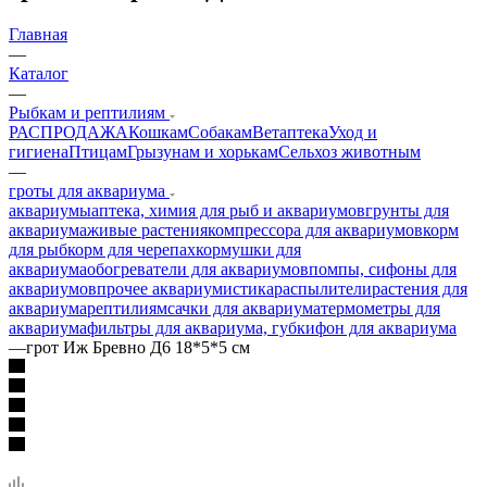
Главная
—
Каталог
—
Рыбкам и рептилиям
РАСПРОДАЖА
Кошкам
Собакам
Ветаптека
Уход и
гигиена
Птицам
Грызунам и хорькам
Сельхоз животным
—
гроты для аквариума
аквариумы
аптека, химия для рыб и аквариумов
грунты для
аквариума
живые растения
компрессора для аквариумов
корм
для рыб
корм для черепах
кормушки для
аквариума
обогреватели для аквариумов
помпы, сифоны для
аквариумов
прочее аквариумистика
распылители
растения для
аквариума
рептилиям
сачки для аквариума
термометры для
аквариума
фильтры для аквариума, губки
фон для аквариума
—
грот Иж Бревно Д6 18*5*5 см