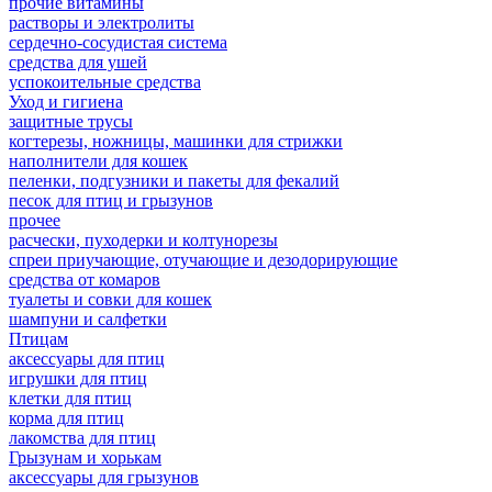
прочие витамины
растворы и электролиты
сердечно-сосудистая система
средства для ушей
успокоительные средства
Уход и гигиена
защитные трусы
когтерезы, ножницы, машинки для стрижки
наполнители для кошек
пеленки, подгузники и пакеты для фекалий
песок для птиц и грызунов
прочее
расчески, пуходерки и колтунорезы
спреи приучающие, отучающие и дезодорирующие
средства от комаров
туалеты и совки для кошек
шампуни и салфетки
Птицам
аксессуары для птиц
игрушки для птиц
клетки для птиц
корма для птиц
лакомства для птиц
Грызунам и хорькам
аксессуары для грызунов