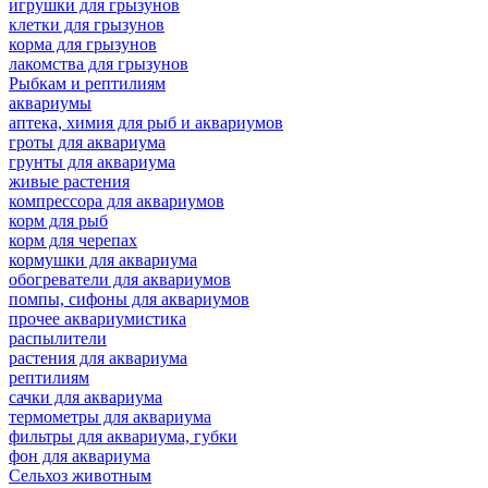
игрушки для грызунов
клетки для грызунов
корма для грызунов
лакомства для грызунов
Рыбкам и рептилиям
аквариумы
аптека, химия для рыб и аквариумов
гроты для аквариума
грунты для аквариума
живые растения
компрессора для аквариумов
корм для рыб
корм для черепах
кормушки для аквариума
обогреватели для аквариумов
помпы, сифоны для аквариумов
прочее аквариумистика
распылители
растения для аквариума
рептилиям
сачки для аквариума
термометры для аквариума
фильтры для аквариума, губки
фон для аквариума
Сельхоз животным