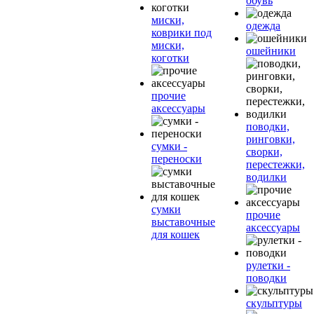
обувь
миски,
одежда
коврики под
миски,
ошейники
коготки
прочие
аксессуары
поводки,
ринговки,
сумки -
сворки,
переноски
перестежки,
водилки
сумки
прочие
выставочные
аксессуары
для кошек
рулетки -
поводки
скульптуры