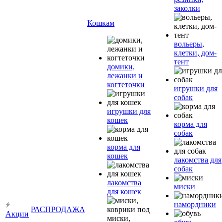
заколки
Кошкам
вольеры,
клетки, дом-
тент
домики,
лежанки и
когтеточки
игрушки для
собак
игрушки для
кошек
корма для
собак
корма для
кошек
лакомства для
собак
лакомства
миски
для кошек
намордники
РАСПРОДАЖА
Акции