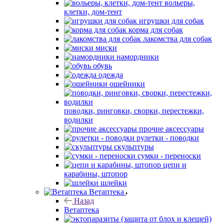
вольеры,
клетки, дом-тент
игрушки для собак
корма для собак
лакомства для собак
миски
намордники
обувь
одежда
ошейники
поводки, ринговки, сворки, перестежки,
водилки
прочие аксессуары
рулетки - поводки
скульптуры
сумки - переноски
цепи и
карабины, штопор
шлейки
Ветаптека
Назад
Ветаптека