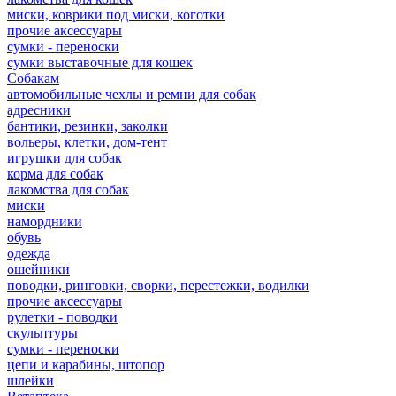
миски, коврики под миски, коготки
прочие аксессуары
сумки - переноски
сумки выставочные для кошек
Собакам
автомобильные чехлы и ремни для собак
адресники
бантики, резинки, заколки
вольеры, клетки, дом-тент
игрушки для собак
корма для собак
лакомства для собак
миски
намордники
обувь
одежда
ошейники
поводки, ринговки, сворки, перестежки, водилки
прочие аксессуары
рулетки - поводки
скульптуры
сумки - переноски
цепи и карабины, штопор
шлейки