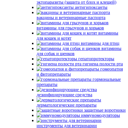
эктопаразиты (защита от блох и клещей)
антигипоксанты
вакцины и ветеринарные паспорта
витамины для грызунов и хорьков
витамины
для кошек и котят
витамины для птиц
витамины
для собак и щенков
гепатопротекторы
гигиена полости рта
гомеопатия
и фитопрепараты
гормональные
препараты
дезинфицирующие средства
дерматологические препараты
защитные воротники
иммуномодуляторы
инструменты для ветеринарии