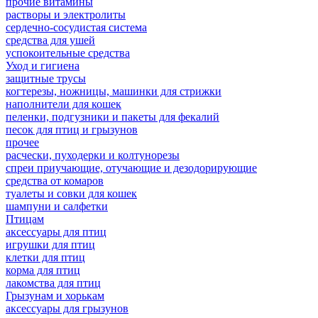
прочие витамины
растворы и электролиты
сердечно-сосудистая система
средства для ушей
успокоительные средства
Уход и гигиена
защитные трусы
когтерезы, ножницы, машинки для стрижки
наполнители для кошек
пеленки, подгузники и пакеты для фекалий
песок для птиц и грызунов
прочее
расчески, пуходерки и колтунорезы
спреи приучающие, отучающие и дезодорирующие
средства от комаров
туалеты и совки для кошек
шампуни и салфетки
Птицам
аксессуары для птиц
игрушки для птиц
клетки для птиц
корма для птиц
лакомства для птиц
Грызунам и хорькам
аксессуары для грызунов