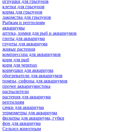
игрушки для грызунов
клетки для грызунов
корма для грызунов
лакомства для грызунов
Рыбкам и рептилиям
аквариумы
аптека, химия для рыб и аквариумов
гроты для аквариума
грунты для аквариума
живые растения
компрессора для аквариумов
корм для рыб
корм для черепах
кормушки для аквариума
обогреватели для аквариумов
помпы, сифоны для аквариумов
прочее аквариумистика
распылители
растения для аквариума
рептилиям
сачки для аквариума
термометры для аквариума
фильтры для аквариума, губки
фон для аквариума
Сельхоз животным