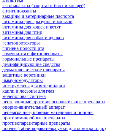
Ветаптека
эктопаразиты (защита от блох и клещей)
антигипоксанты
вакцины и ветеринарные паспорта
витамины для грызунов и хорьков
витамины для кошек и котят
витамины для птиц
витамины для собак и щенков
гепатопротекторы
гигиена полости рта
гомеопатия и фитопрепараты
гормональные препараты
дезинфицирующие средства
дерматологические препараты
защитные воротники
иммуномодуляторы
инструменты для ветеринарии
капли и лосьоны для глаз
мочеполовая система
нестероидные противовоспалительные препараты
опорно-двигательный аппарат
перевязочные, шовные материалы и попоны
противомикробные препараты
противопаразитарные препараты
прочее (таблеткодаватель,сумки для осмотра и др.)