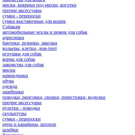
миски, коврики под миски, коготки
прочие аксессуары
сумки - переноски
сумки выставочные для кошек
Собакам
автомобильные чехлы и ремни для собак
адресники
бантики, резинки, заколки
вольеры, клетки, дом-тент
игрушки для собак
корма для собак
лакомства для собак
миски
намордники
обувь
одежда
ошейники
поводки, ринговки, сворки, перестежки, водилки
прочие аксессуары
рулетки - поводки
скульптуры
сумки - переноски
цепи и карабины, штопор
шлейки