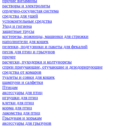
прочие витамины
растворы и электролиты
сердечно-сосудистая система
средства для ушей
успокоительные средства
Уход и гигиена
защитные трусы
когтерезы, ножницы, машинки для стрижки
наполнители для кошек
пеленки, подгузники и пакеты для фекалий
песок для птиц и грызунов
прочее
расчески, пуходерки и колтунорезы
спреи приучающие, отучающие и дезодорирующие
средства от комаров
туалеты и совки для кошек
шампуни и салфетки
Птицам
аксессуары для птиц
игрушки для птиц
клетки для птиц
корма для птиц
лакомства для птиц
Грызунам и хорькам
аксессуары для грызунов